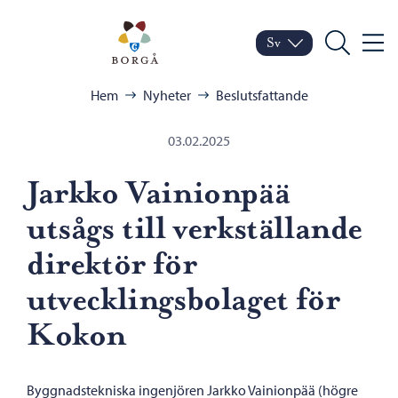
Hoppa till innehåll
Porvoo – Gå till startsid
Sv
Meny
Byt språk
Nuvarande språk: Sven
Sök
Bläddra:
Hem
Nyheter
Beslutsfattande
03.02.2025
Jarkko Vainionpää
utsågs till verkställande
direktör för
utvecklingsbolaget för
Kokon
Byggnadstekniska ingenjören Jarkko Vainionpää (högre