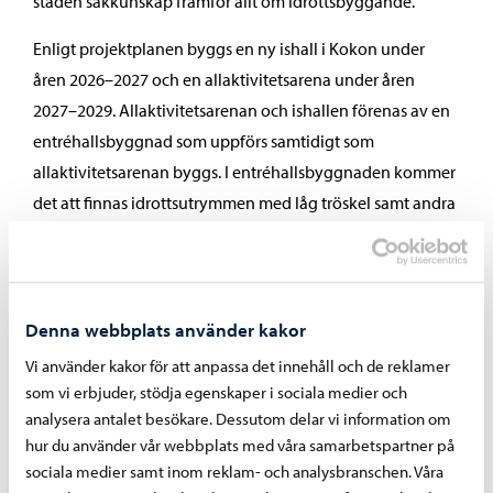
staden sakkunskap framför allt om idrottsbyggande.
Enligt projektplanen byggs en ny ishall i Kokon under
åren 2026–2027 och en allaktivitetsarena under åren
2027–2029. Allaktivitetsarenan och ishallen förenas av en
entréhallsbyggnad som uppförs samtidigt som
allaktivitetsarenan byggs. I entréhallsbyggnaden kommer
det att finnas idrottsutrymmen med låg tröskel samt andra
funktioner. Vid dimensioneringen av både ishallen och
allaktivitetsarenan har man beaktat möjligheten att
anordna större evenemang, till och med för över 3 000
personer.
Denna webbplats använder kakor
Vi använder kakor för att anpassa det innehåll och de reklamer
I Kokon utför staden dessutom infrastruktur- och
som vi erbjuder, stödja egenskaper i sociala medier och
områdesbyggande, bland annat en ny gatuförbindelse,
analysera antalet besökare. Dessutom delar vi information om
parkeringsplatser, konstgräs som kan värmas upp, bobolls-
hur du använder vår webbplats med våra samarbetspartner på
och beachvolleyplaner samt nödvändiga
sociala medier samt inom reklam- och analysbranschen. Våra