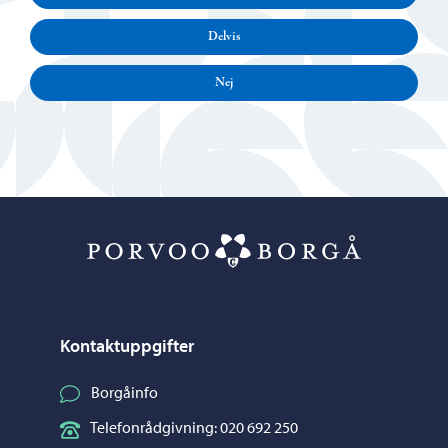
Delvis
Nej
Porvoo – Gå ti
Kontaktuppgifter
Borgåinfo
Telefonrådgivning: 020 692 250