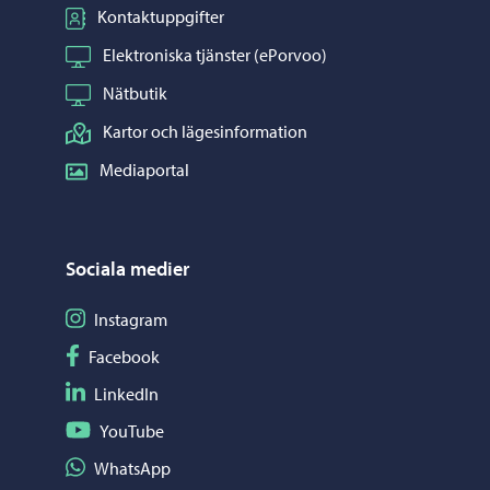
Kontaktuppgifter
Elektroniska tjänster (ePorvoo)
Nätbutik
Kartor och lägesinformation
Mediaportal
Sociala medier
Följ på Instagram
Instagram
Följ på Facebook
Facebook
Följ på LinkedIn
LinkedIn
Följ på YouTube
YouTube
Dela på WhatsApp
WhatsApp