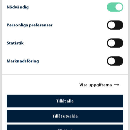
Samtyckesval
kostnaderna under byggtiden, fortsätter Vainionpää.
Nödvändig
Personliga preferenser
Dela på Facebook
Dela på LinkedIn
Dela på WhatsApp
Statistik
Liknande nyheter
Marknadsföring
Visa uppgifterna
Tillåt alla
Tillåt utvalda