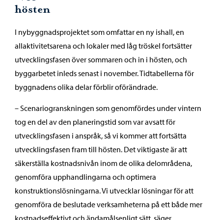
hösten
I nybyggnadsprojektet som omfattar en ny ishall, en
allaktivitetsarena och lokaler med låg tröskel fortsätter
utvecklingsfasen över sommaren och in i hösten, och
byggarbetet inleds senast i november. Tidtabellerna för
byggnadens olika delar förblir oförändrade.
– Scenariogranskningen som genomfördes under vintern
tog en del av den planeringstid som var avsatt för
utvecklingsfasen i anspråk, så vi kommer att fortsätta
utvecklingsfasen fram till hösten. Det viktigaste är att
säkerställa kostnadsnivån inom de olika delområdena,
genomföra upphandlingarna och optimera
konstruktionslösningarna. Vi utvecklar lösningar för att
genomföra de beslutade verksamheterna på ett både mer
kostnadseffektivt och ändamålsenligt sätt, säger