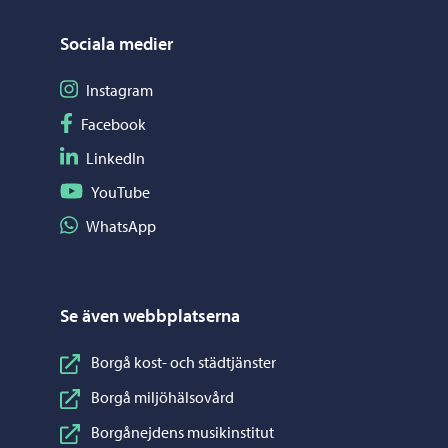
Sociala medier
Följ på Instagram
Instagram
Följ på Facebook
Facebook
Följ på LinkedIn
LinkedIn
Följ på YouTube
YouTube
Dela på WhatsApp
WhatsApp
Se även webbplatserna
Borgå kost- och städtjänster
Borgå miljöhälsovård
Borgånejdens musikinstitut