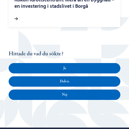
en investering i stadslivet i Borgå
Hittade du vad du sökte?
Ja
Delvis
Nej