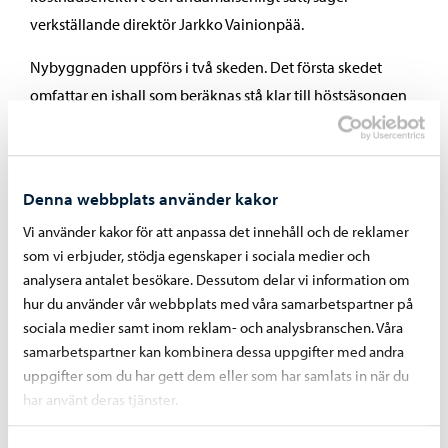
verkställande direktör Jarkko Vainionpää.
Nybyggnaden uppförs i två skeden. Det första skedet
omfattar en ishall som beräknas stå klar till höstsäsongen
2028. De nuvarande ishallarna rivs sommaren 2028 och
byggandet av det andra skedet inleds. Det andra skedet
omfattar en allaktivitetsarena och idrottslokaler med låg
Denna webbplats använder kakor
tröskel, som beräknas stå färdiga sommaren 2030.
Vi använder kakor för att anpassa det innehåll och de reklamer
Det detaljerade planeringsarbetet för den nya byggnaden
som vi erbjuder, stödja egenskaper i sociala medier och
har fortsatt under våren tillsammans med
analysera antalet besökare. Dessutom delar vi information om
hur du använder vår webbplats med våra samarbetspartner på
idrottsföreningar, idrottstjänsterna, planerare, konsulter
sociala medier samt inom reklam- och analysbranschen. Våra
och representanter för SRV.
samarbetspartner kan kombinera dessa uppgifter med andra
uppgifter som du har gett dem eller som har samlats in när du
– Det blir inga ändringar i projektets övergripande
har använt deras tjänster.
tidtabell men själva byggfasen kommer att bli mer effektiv,
vilket också kommer att ge positiva effekter på de löpande