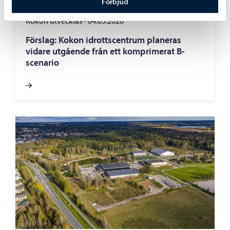
Förbjud
Kokon utvecklas
-
04.03.2026
Förslag: Kokon idrottscentrum planeras
vidare utgående från ett komprimerat B-
scenario