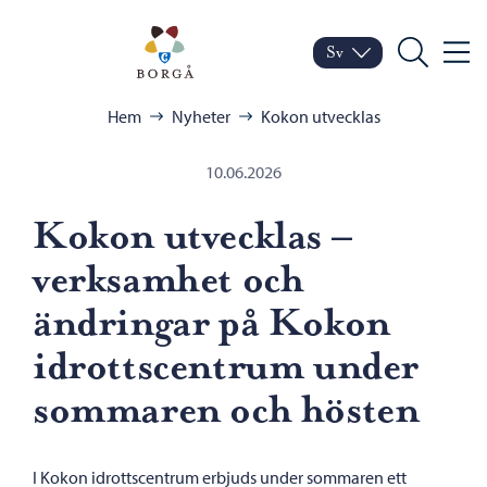
Hoppa till innehåll
Porvoo – Gå till startsid
Sv
Meny
Byt språk
Nuvarande språk: Sven
Sök
Bläddra:
Hem
Nyheter
Kokon utvecklas
10.06.2026
Kokon utvecklas –
verksamhet och
ändringar på Kokon
idrottscentrum under
sommaren och hösten
I Kokon idrottscentrum erbjuds under sommaren ett