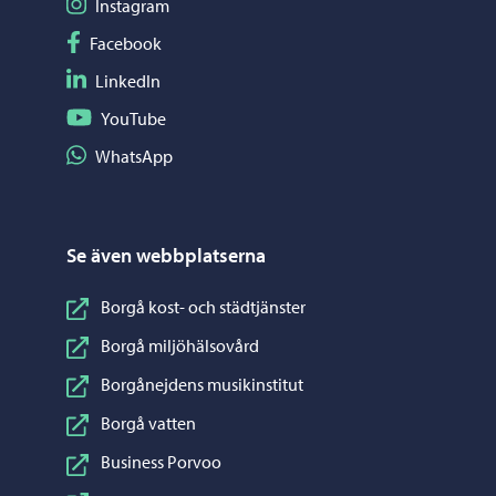
Följ på Instagram
Instagram
Följ på Facebook
Facebook
Följ på LinkedIn
LinkedIn
Följ på YouTube
YouTube
Dela på WhatsApp
WhatsApp
Se även webbplatserna
Borgå kost- och städtjänster
Borgå miljöhälsovård
Borgånejdens musikinstitut
Borgå vatten
Business Porvoo