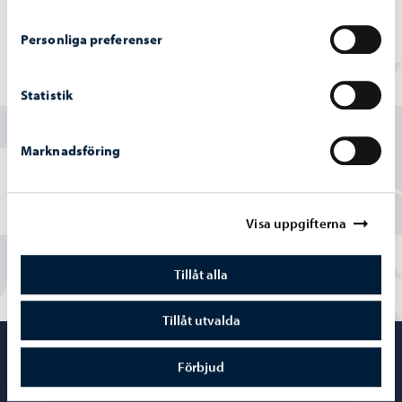
Personliga preferenser
Hittade du vad du sökte?
Statistik
Ja
Marknadsföring
Delvis
Nej
Visa uppgifterna
Tillåt alla
Tillåt utvalda
Porvoo – Gå ti
Förbjud