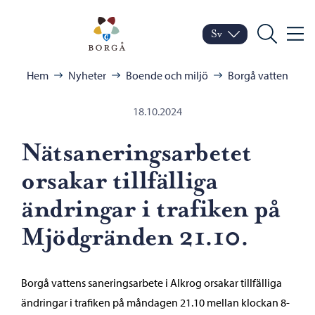
Hoppa till innehåll
Porvoo – Gå till startsid
Sv
Meny
Byt språk
Nuvarande språk: Sven
Sök
Bläddra:
Hem
Nyheter
Boende och miljö
Borgå vatten
18.10.2024
Nätsaneringsarbetet
orsakar tillfälliga
ändringar i trafiken på
Mjödgränden 21.10.
Borgå vattens saneringsarbete i Alkrog orsakar tillfälliga
ändringar i trafiken på måndagen 21.10 mellan klockan 8-