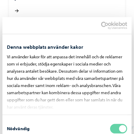
Borgå vatten
-
07.07.2026
Denna webbplats använder kakor
Bräddningar vid pumpstationer på grund av
störtregn 4. – 5.7.2026
Vi använder kakor för att anpassa det innehåll och de reklamer
som vi erbjuder, stödja egenskaper i sociala medier och
analysera antalet besökare. Dessutom delar vi information om
hur du använder vår webbplats med våra samarbetspartner på
sociala medier samt inom reklam- och analysbranschen. Våra
samarbetspartner kan kombinera dessa uppgifter med andra
Borgå vatten
-
02.07.2026
uppgifter som du har gett dem eller som har samlats in när du
har använt deras tjänster.
Vattentjänstarbeten i Haikobranten 2
området framskrider
Samtyckesval
Nödvändig