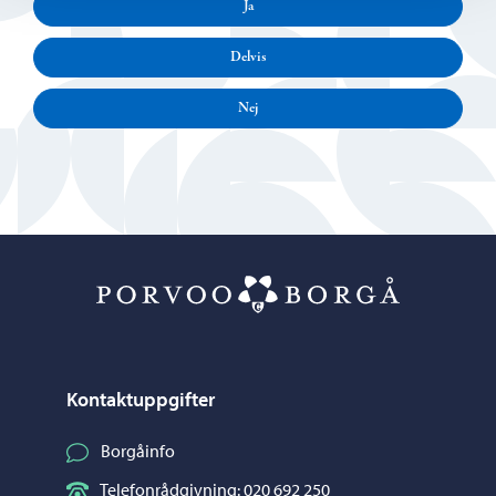
Ja
Delvis
Nej
Porvoo – Gå ti
Kontaktuppgifter
Borgåinfo
Telefonrådgivning: 020 692 250