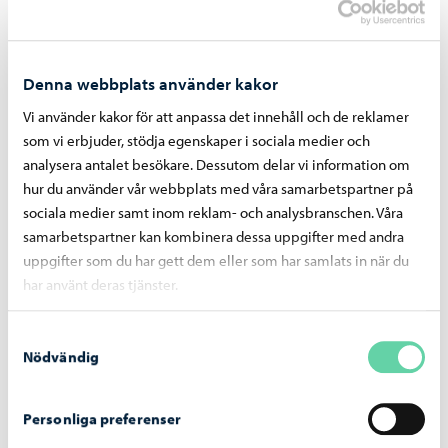
Reparation av dagvattenledning vid
Tingsgårdsvägens och Prostvägens korsning
– arbetet inleds den 29.9
Denna webbplats använder kakor
Vi använder kakor för att anpassa det innehåll och de reklamer
som vi erbjuder, stödja egenskaper i sociala medier och
analysera antalet besökare. Dessutom delar vi information om
hur du använder vår webbplats med våra samarbetspartner på
Borgå vatten
-
24.07.2026
sociala medier samt inom reklam- och analysbranschen. Våra
samarbetspartner kan kombinera dessa uppgifter med andra
Borgå vatten avlägsnar reglerstationen på
uppgifter som du har gett dem eller som har samlats in när du
Gammelbackavägen – arbetet inleds den 29
har använt deras tjänster.
juli
Samtyckesval
Nödvändig
Personliga preferenser
Borgå vatten
-
07.07.2026