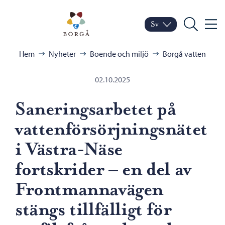
Hoppa till innehåll
Porvoo – Gå till startsid
Sv
Meny
Byt språk
Nuvarande språk: Sven
Sök
Bläddra:
Hem
Nyheter
Boende och miljö
Borgå vatten
02.10.2025
Saneringsarbetet på
vattenförsörjningsnätet
i Västra-Näse
fortskrider – en del av
Frontmannavägen
stängs tillfälligt för