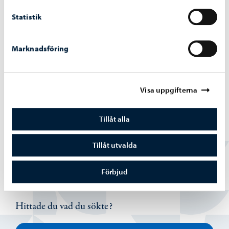
Bräddningar vid pumpstationer på grund av
Statistik
störtregn 4. – 5.7.2026
Marknadsföring
Visa uppgifterna
Borgå vatten
-
02.07.2026
Vattentjänstarbeten i Haikobranten 2
Tillåt alla
området framskrider
Tillåt utvalda
Förbjud
Hittade du vad du sökte?