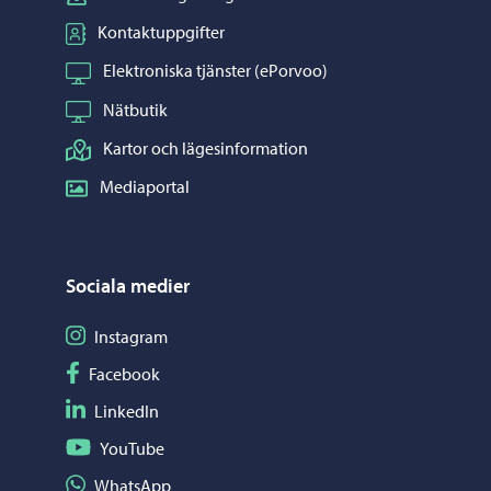
Kontaktuppgifter
Elektroniska tjänster (ePorvoo)
Nätbutik
Kartor och lägesinformation
Mediaportal
Sociala medier
Följ på Instagram
Instagram
Följ på Facebook
Facebook
Följ på LinkedIn
LinkedIn
Följ på YouTube
YouTube
Dela på WhatsApp
WhatsApp