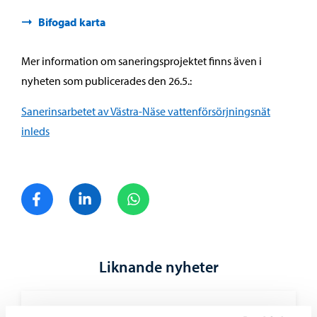
Bifogad karta
Mer information om saneringsprojektet finns även i
nyheten som publicerades den 26.5.:
Sanerinsarbetet av Västra-Näse vattenförsörjningsnät
inleds
Dela på Facebook
Dela på LinkedIn
Dela på WhatsApp
Liknande nyheter
Borgå vatten
-
27.07.2026