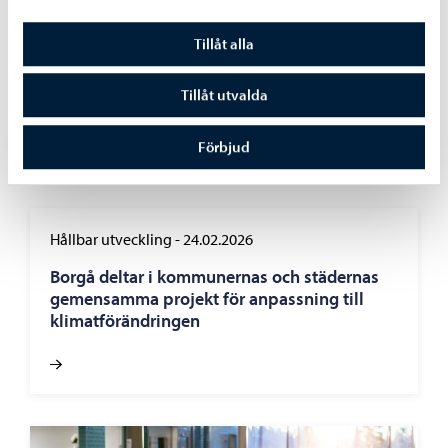
Boende och miljö
-
06.05.2026
Tillåt alla
Klädbytardagen 2026 – klädskåpets
Tillåt utvalda
vårstädning
Förbjud
Hållbar utveckling
-
24.02.2026
Borgå deltar i kommunernas och städernas
gemensamma projekt för anpassning till
klimatförändringen