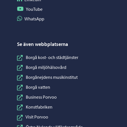
Följ på YouTube
YouTube
Dela på WhatsApp
WhatsApp
Se även webbplatserna
Borgå kost- och städtjänster
Borgå miljöhälsovård
Borgånejdens musikinstitut
Borgå vatten
Business Porvoo
Konstfabriken
Visit Porvoo
Östra Nylands välfärdsområde