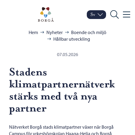
Hoppa till innehåll
Porvoo – Gå till startsid
Sv
Meny
Byt språk
Nuvarande språk: Sven
Sök
Bläddra:
Hem
Nyheter
Boende och miljö
Hållbar utveckling
07.05.2026
Stadens
klimatpartnernätverk
stärks med två nya
partner
Nätverket Borgå stads klimatpartner växer när Borgå
Campus för yrkeshögskolan Haaga-Helia och Borgå