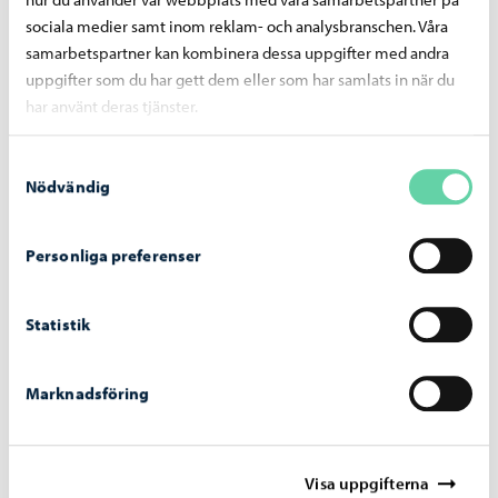
sociala medier samt inom reklam- och analysbranschen. Våra
samarbetspartner kan kombinera dessa uppgifter med andra
uppgifter som du har gett dem eller som har samlats in när du
Hållbar utveckling
-
10.06.2026
har använt deras tjänster.
Utsläppen av växthusgaser i Borgå minskade
ytterligare under 2024
Samtyckesval
Nödvändig
Personliga preferenser
Statistik
Marknadsföring
Visa uppgifterna