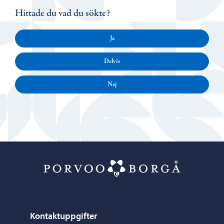
Hittade du vad du sökte?
Ja
Delvis
Nej
Porvoo – Gå ti
Kontaktuppgifter