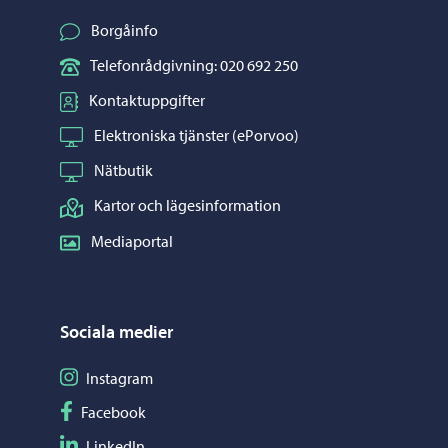
Borgåinfo
Telefonrådgivning: 020 692 250
Kontaktuppgifter
Elektroniska tjänster (ePorvoo)
Nätbutik
Kartor och lägesinformation
Mediaportal
Sociala medier
Följ på Instagram
Instagram
Följ på Facebook
Facebook
Följ på LinkedIn
LinkedIn