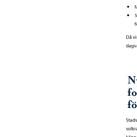
f
5
f
Då vi
dagva
N
f
fö
Stad
solkr
känne