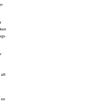
er
a
rken
ngs-
v
 att
å en