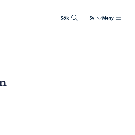
Sök
Sv
Meny
Byt språk
Nuvarande språk: Sve
n