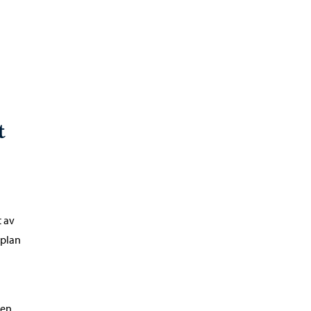
t
 av
jplan
gen