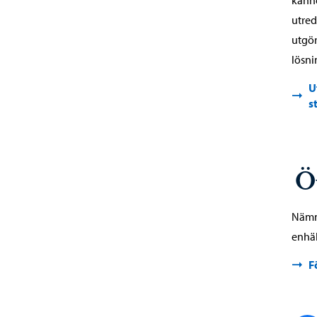
utred
utgör
lösni
U
s
Ö
Nämn
enhäl
F