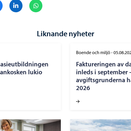
Dela på Facebook
Dela på LinkedIn
Dela på WhatsApp
Liknande nyheter
Boende och miljö
-
05.08.20
nasieutbildningen
Faktureringen av d
nankosken lukio
inleds i september 
avgiftsgrunderna ha
2026