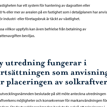
astigheten har ett system för hantering av dagvatten eller
0 % eller mer av arealen på en fastighet som i detaljplanen har anvis
ör industri- eller företagsbruk är täckt av växtlighet.
ssa villkor uppfylls kan även befrielse från betalning av
ttenavgiften beviljas.
y utredning fungerar i
ortsättningen som anvisnin
r placeringen av solkraftve
sutvecklingsnämnden beslutade på sitt möte anteckna utredningen
aftverkens möjligheter och konsekvenser för markanvändningen fö
dom. Stadsutvecklingsnämnden beslutade också att principerna i