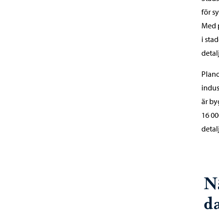
för s
Med p
i sta
detal
Plano
indus
är by
16 00
detal
N
d