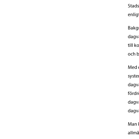
Stads
enlig
Bakgr
dagva
till 
och b
Med d
syste
dagva
fördr
dagva
dagva
Man k
allmä