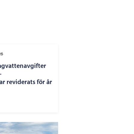
26
agvattenavgifter
–
r reviderats för år