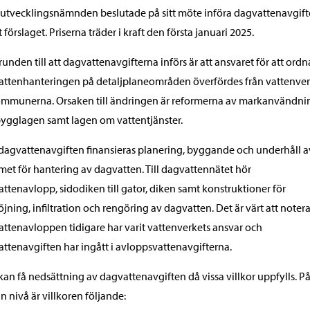
utvecklingsnämnden beslutade på sitt möte införa dagvattenavgift
t förslaget. Priserna träder i kraft den första januari 2025.
unden till att dagvattenavgifterna införs är att ansvaret för att ordn
ttenhanteringen på detaljplaneområden överfördes från vattenve
kommunerna. Orsaken till ändringen är reformerna av markanvändni
ygglagen samt lagen om vattentjänster.
agvattenavgiften finansieras planering, byggande och underhåll a
met för hantering av dagvatten. Till dagvattennätet hör
ttenavlopp, sidodiken till gator, diken samt konstruktioner för
öjning, infiltration och rengöring av dagvatten. Det är värt att notera
ttenavloppen tidigare har varit vattenverkets ansvar och
ttenavgiften har ingått i avloppsvattenavgifterna.
an få nedsättning av dagvattenavgiften då vissa villkor uppfylls. P
n nivå är villkoren följande: