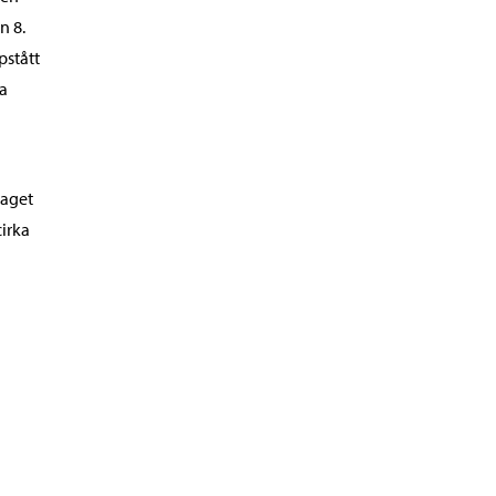
n 8.
pstått
da
laget
irka