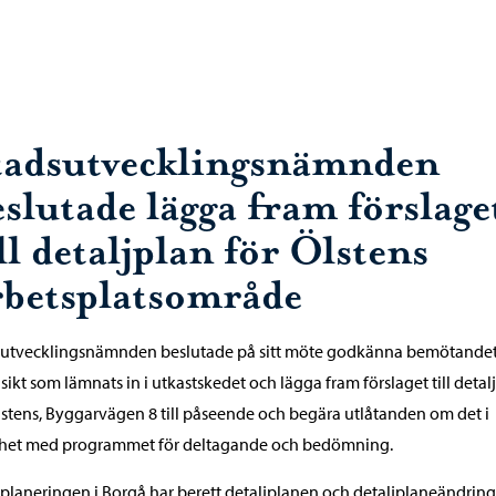
tadsutvecklingsnämnden
eslutade lägga fram förslage
ll detaljplan för Ölstens
rbetsplatsområde
sutvecklingsnämnden beslutade på sitt möte godkänna bemötandet
sikt som lämnats in i utkastskedet och lägga fram förslaget till detal
lstens, Byggarvägen 8 till påseende och begära utlåtanden om det i
ghet med programmet för deltagande och bedömning.
planeringen i Borgå har berett detaljplanen och detaljplaneändrin