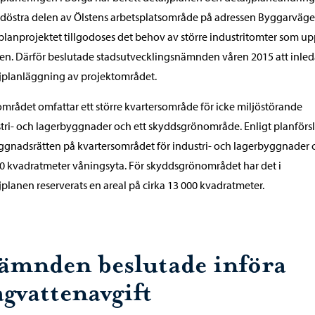
ydöstra delen av Ölstens arbetsplatsområde på adressen Byggarväge
lanprojektet tillgodoses det behov av större industritomter som up
den. Därför beslutade stadsutvecklingsnämnden våren 2015 att inle
jplanläggning av projektområdet.
mrådet omfattar ett större kvartersområde för icke miljöstörande
tri- och lagerbyggnader och ett skyddsgrönområde. Enligt planförs
ggnadsrätten på kvartersområdet för industri- och lagerbyggnader c
0 kvadratmeter våningsyta. För skyddsgrönområdet har det i
jplanen reserverats en areal på cirka 13 000 kvadratmeter.
ämnden beslutade införa
agvattenavgift