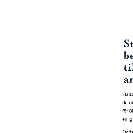
S
b
ti
a
Stad
den å
för Ö
enli
Stads