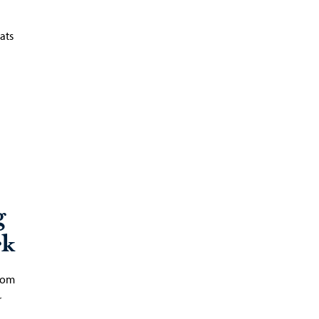
ats
g
rk
 om
r