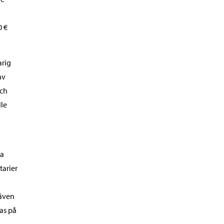
0 €
arig
av
och
lle
ka
tarier
 även
as på