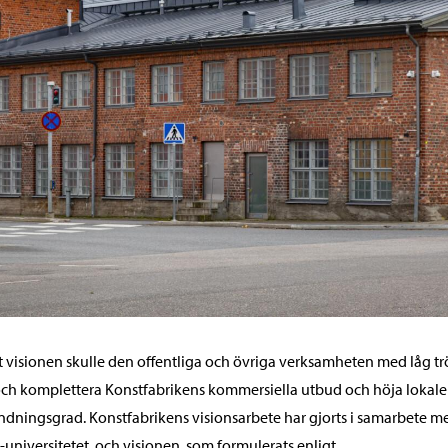
t visionen skulle den offentliga och övriga verksamheten med låg tr
ch komplettera Konstfabrikens kommersiella utbud och höja lokale
dningsgrad. Konstfabrikens visionsarbete har gjorts i samarbete m
-universitetet, och visionen, som formulerats enligt