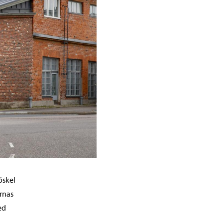
öskel
rnas
ed