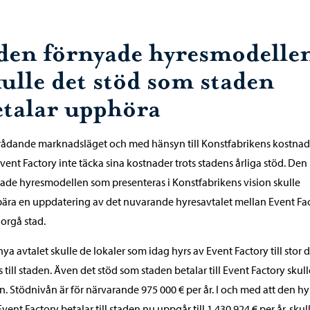
 den förnyade hyresmodelle
kulle det stöd som staden
etalar upphöra
 rådande marknadsläget och med hänsyn till Konstfabrikens kostna
vent Factory inte täcka sina kostnader trots stadens årliga stöd. Den
ade hyresmodellen som presenteras i Konstfabrikens vision skulle
ära en uppdatering av det nuvarande hyresavtalet mellan Event Fa
orgå stad.
 nya avtalet skulle de lokaler som idag hyrs av Event Factory till stor d
as till staden. Även det stöd som staden betalar till Event Factory skull
in. Stödnivån är för närvarande 975 000 € per år. I och med att den hy
vent Factory betalar till staden nu uppgår till 1 430 924 € per år, skul