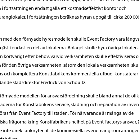
 i fortsättningen endast gälla ett kostnadseffektivt kontor och
uranglokaler. I fortsättningen beräknas hyran uppgå till cirka 200 00
.
ch med den förnyade hyresmodellen skulle Event Factory vara långv
gäst i endast en del av lokalerna. Bolaget skulle hyra övriga lokaler 
n kortvarigt efter behov, varvid verksamheten skulle effektiviseras 
n för den övriga verksamheten, såsom den lokala verksamheten, sku
as och komplettera Konstfabrikens kommersiella utbud, konstaterar
dande stadsdirektör Fredrick von Schoultz.
 förnyade modellen för ansvarsfördelning skulle bland annat de oli
aderna för Konstfabrikens service, städning och reparation av inven
öras från Event Factory till staden. För närvarande är många av de
iska frågorna kring Konstfabrikens helhet på Event Factorys ansvar,
 inte direkt anknyter till de kommersiella evenemang som arranger
fabriken.