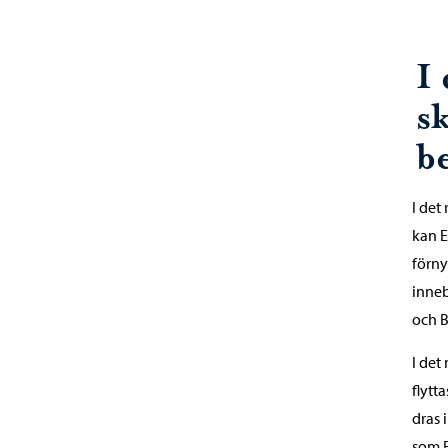
I
s
b
I det
kan E
förny
inneb
och B
I det
flytt
dras 
som E