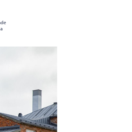
åde
ga