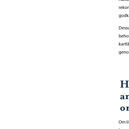
rekom
godk
Dessu
behov
kartl
genom
H
a
o
Om li