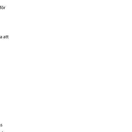
för
a att
ns