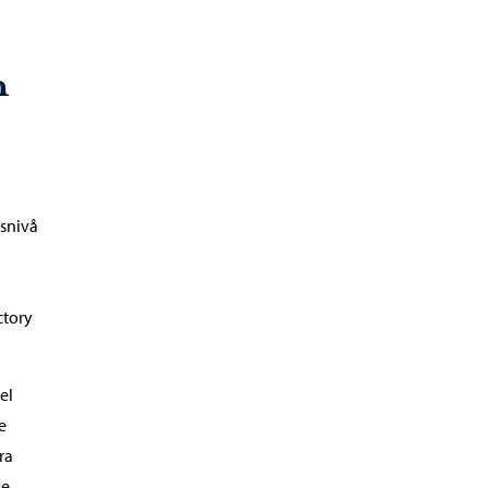
n
dsnivå
ctory
el
e
ra
le