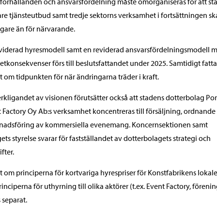
förhållanden och ansvarsfördelning måste omorganiseras för att st
re tjänsteutbud samt tredje sektorns verksamhet i fortsättningen ska
gare än för närvarande.
viderad hyresmodell samt en reviderad ansvarsfördelningsmodell 
tkonsekvenser förs till beslutsfattandet under 2025. Samtidigt fatta
t om tidpunkten för när ändringarna träder i kraft.
rkligandet av visionen förutsätter också att stadens dotterbolag Po
 Factory Oy Ab:s verksamhet koncentreras till försäljning, ordnande
nadsföring av kommersiella evenemang. Koncernsektionen samt
ets styrelse svarar för fastställandet av dotterbolagets strategi och
fter.
t om principerna för kortvariga hyrespriser för Konstfabrikens lokal
inciperna för uthyrning till olika aktörer (t.ex. Event Factory, förenin
s separat.