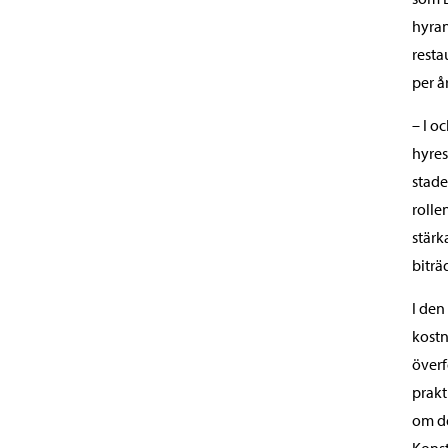
hyran
resta
per år
– I o
hyres
stade
rolle
stärk
biträ
I den
kostn
överf
prakt
om de
Konst