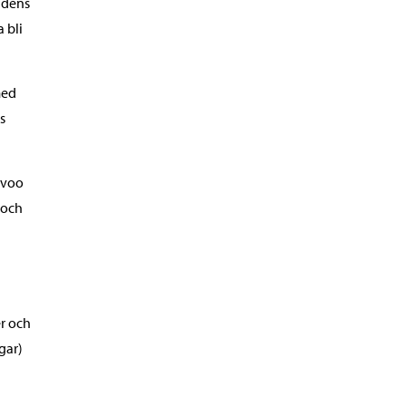
adens
 bli
med
s
rvoo
 och
er och
gar)