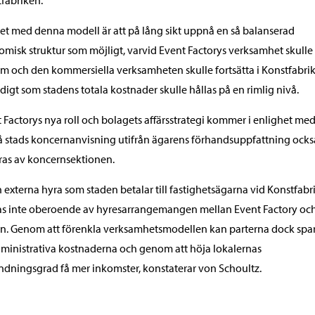
et med denna modell är att på lång sikt uppnå en så balanserad
misk struktur som möjligt, varvid Event Factorys verksamhet skulle
m och den kommersiella verksamheten skulle fortsätta i Konstfabri
digt som stadens totala kostnader skulle hållas på en rimlig nivå.
 Factorys nya roll och bolagets affärsstrategi kommer i enlighet me
 stads koncernanvisning utifrån ägarens förhandsuppfattning också
as av koncernsektionen.
 externa hyra som staden betalar till fastighetsägarna vid Konstfabr
s inte oberoende av hyresarrangemangen mellan Event Factory oc
n. Genom att förenkla verksamhetsmodellen kan parterna dock spa
ministrativa kostnaderna och genom att höja lokalernas
dningsgrad få mer inkomster, konstaterar von Schoultz.