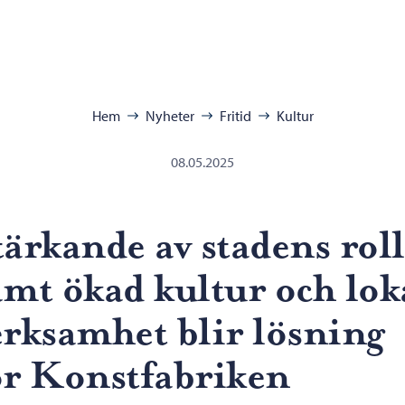
ra:
Hem
Nyheter
Fritid
Kultur
08.05.2025
tärkande av stadens roll
amt ökad kultur och lok
erksamhet blir lösning
ör Konstfabriken