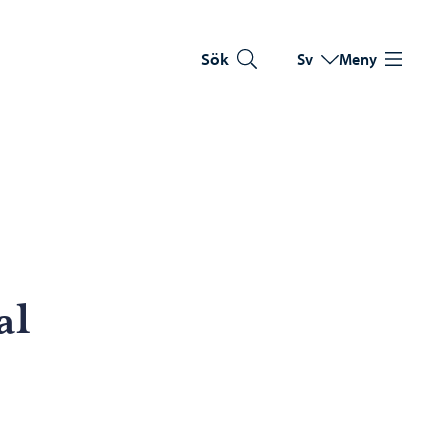
Sök
Sv
Meny
Byt språk
Nuvarande språk: Sve
al