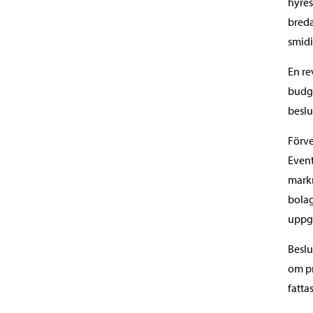
hyres
breda
smidi
En re
budge
beslu
Förve
Event
mark
bolag
uppgi
Beslu
om pr
fatta