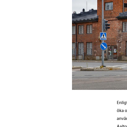
Enlig
öka o
använ
Aalto