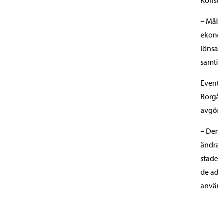
– Mål
ekono
lönsa
samti
Event
Borgå
avgör
– Den
ändra
stade
de ad
använ