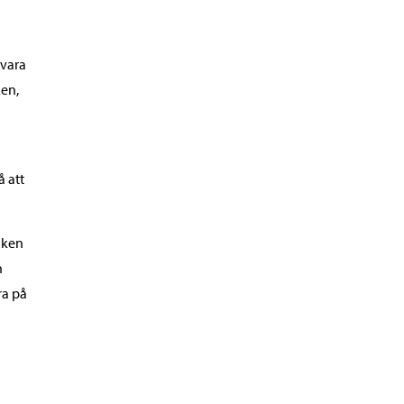
 vara
ken,
d
 att
iken
h
ra på