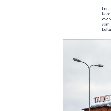
I en
Konst
even
som 
kult