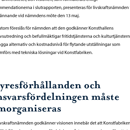
mendationerna i slutrapporten, presenteras för livskraftsnämnden 
ännande vid nämndens möte den 13 maj.
tom föreslås för nämnden att den godkänner Konsthallens
sutredning och befullmäktigar fritidstjänsterna och kulturtjänstern
ägga alternativ och kostnadsnivå för flytande utställningar som
förs med tekniska lösningar vid Konstfabriken.
yresförhållanden och
nsvarsfördelningen måste
morganiseras
vskraftsnämnden godkänner visionen innebär det att Konstfabrike