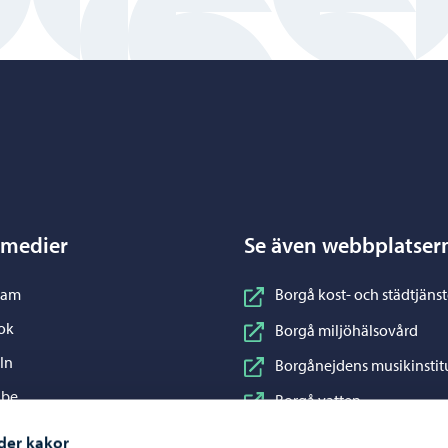
Porvoo – Gå till startsidan
 medier
Se även webbplatser
nstagram
ram
Borgå kost- och städtjänst
acebook
ok
Borgå miljöhälsovård
inkedIn
In
Borgånejdens musikinstit
ouTube
ube
Borgå vatten
WhatsApp
App
Business Porvoo
der kakor