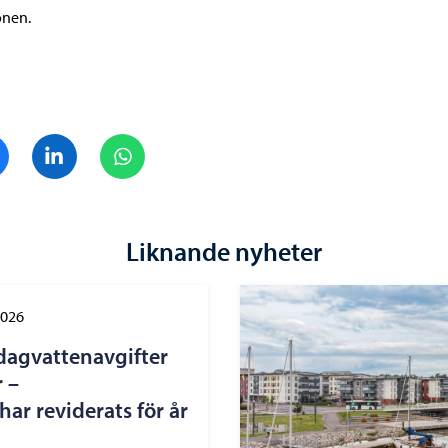
onen.
Dela på Facebook
Dela på LinkedIn
Dela på WhatsApp
Liknande nyheter
2026
dagvattenavgifter
 –
ar reviderats för år