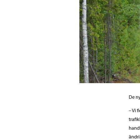
De ny
– Vi 
trafi
handv
ändri