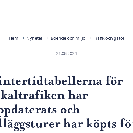
ra:
Hem
Nyheter
Boende och miljö
Trafik och gator
21.08.2024
intertidtabellerna för
okaltrafiken har
ppdaterats och
illäggsturer har köpts fö