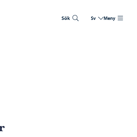
Sök
Sv
Meny
Byt språk
Nuvarande språk: Sve
r