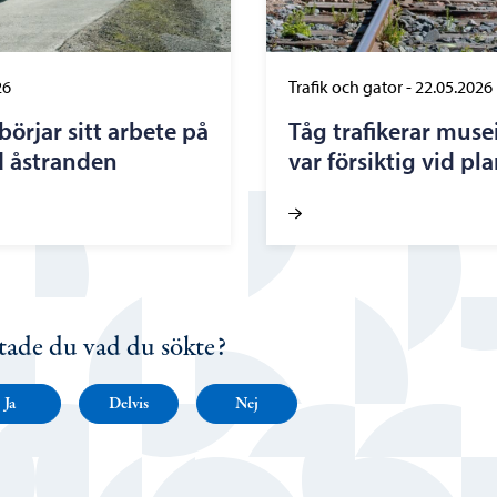
26
Trafik och gator
-
22.05.2026
örjar sitt arbete på
Tåg trafikerar muse
d åstranden
var försiktig vid p
tade du vad du sökte?
Ja
Delvis
Nej