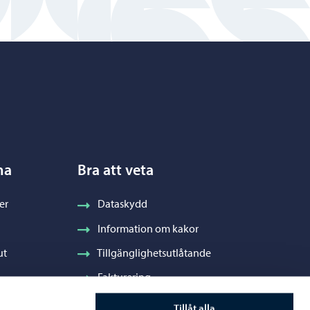
na
Bra att veta
er
Dataskydd
Information om kakor
ut
Tillgänglighetsutlåtande
Fakturering
Stadens visuella profil och vapen
Tillåt alla