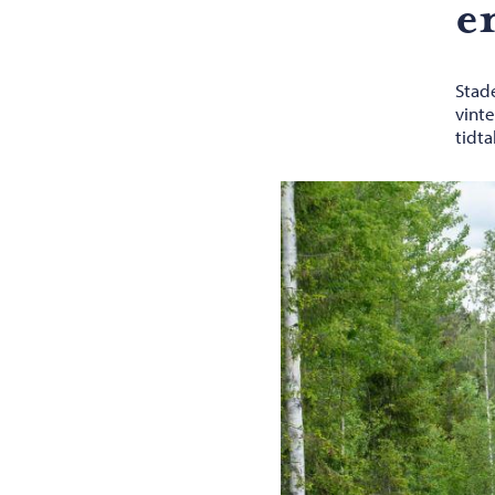
e
Stad
vinte
tidt