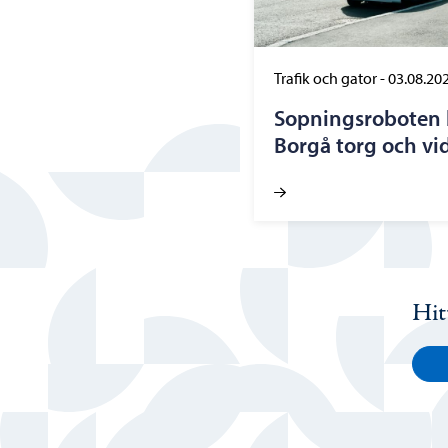
Trafik och gator
-
03.08.20
Sopningsroboten b
Borgå torg och vi
Hit