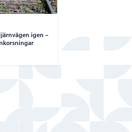
ijärnvägen igen –
lankorsningar