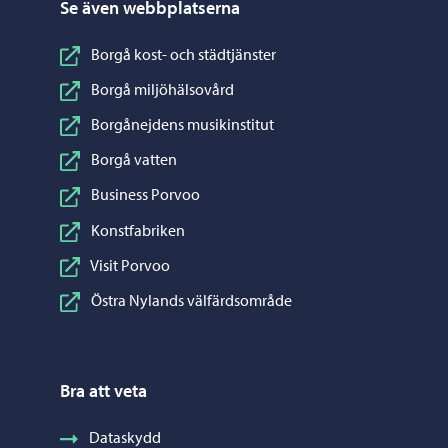
Se även webbplatserna
Borgå kost- och städtjänster
Borgå miljöhälsovård
Borgånejdens musikinstitut
Borgå vatten
Business Porvoo
Konstfabriken
Visit Porvoo
Östra Nylands välfärdsområde
Bra att veta
Dataskydd