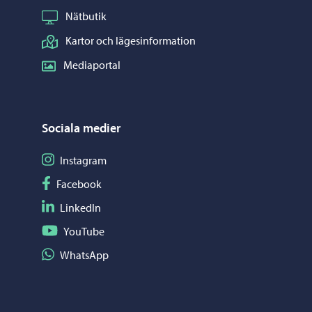
Nätbutik
Kartor och lägesinformation
Mediaportal
Sociala medier
Följ på Instagram
Instagram
Följ på Facebook
Facebook
Följ på LinkedIn
LinkedIn
Följ på YouTube
YouTube
Dela på WhatsApp
WhatsApp