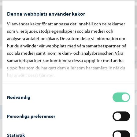
Denna webbplats använder kakor
När behövs ett tillstånd för miljöåtgärder?
Vi använder kakor för att anpassa det innehåll och de reklamer
som vi erbjuder, stödja egenskaper i sociala medier och
Rivningslov eller -anmälan
analysera antalet besökare. Dessutom delar vi information om
hur du använder vår webbplats med våra samarbetspartner på
sociala medier samt inom reklam- och analysbranschen. Våra
Ansökan om förlängning
samarbetspartner kan kombinera dessa uppgifter med andra
uppgifter som du har gett dem eller som har samlats in när du
har använt deras tjänster.
Samtyckesval
Nödvändig
Hittade du vad du sökte?
Ja
Personliga preferenser
Delvis
Statistik