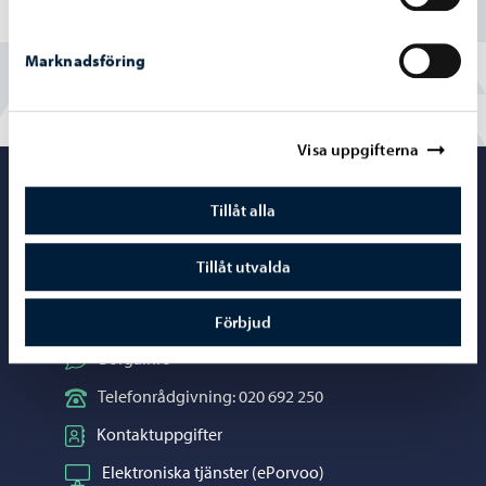
Nej
Marknadsföring
Visa uppgifterna
Porvoo – Gå ti
Tillåt alla
Tillåt utvalda
Kontaktuppgifter
Förbjud
Borgåinfo
Telefonrådgivning: 020 692 250
Kontaktuppgifter
Elektroniska tjänster (ePorvoo)