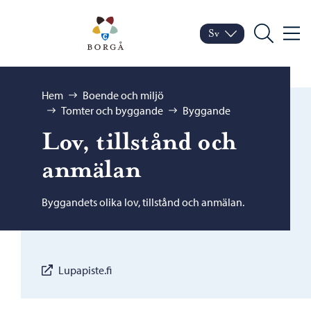
Hoppa till innehåll
Porvoo – Gå till startsid
Sv
Meny
Byt språk
Nuvarande språk: Sven
Sök
Bläddra:
Hem
Boende och miljö
Tomter och byggande
Byggande
Lov, tillstånd och
anmälan
Byggandets olika lov, tillstånd och anmälan.
Lupapiste.fi