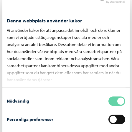
Denna webbplats använder kakor
Vi använder kakor för att anpassa det innehåll och de reklamer
som vi erbjuder, stödja egenskaper i sociala medier och
analysera antalet besökare. Dessutom delar vi information om
hur du använder vår webbplats med våra samarbetspartner på
sociala medier samt inom reklam- och analysbranschen. Våra
samarbetspartner kan kombinera dessa uppgifter med andra
uppgifter som du har gett dem eller som har samlats in när du
har använt deras tjänster.
Samtyckesval
Nödvändig
Annelis väg 7
Personliga preferenser