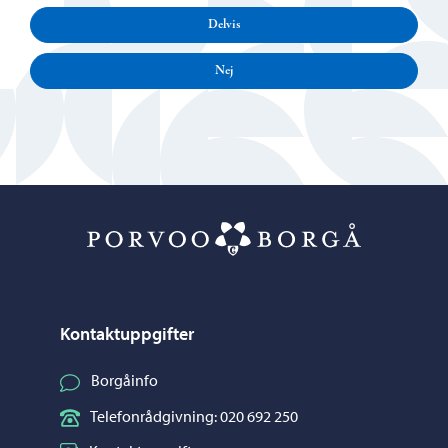
Delvis
Nej
Porvoo – Gå ti
Kontaktuppgifter
Borgåinfo
Telefonrådgivning: 020 692 250