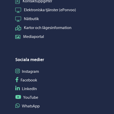
Kontaktuppgifter
Elektroniska tjänster (ePorvoo)
Nätbutik
Kartor och lägesinformation
Mediaportal
Sociala medier
Följ på Instagram
Instagram
Följ på Facebook
Facebook
Följ på LinkedIn
LinkedIn
Följ på YouTube
YouTube
Dela på WhatsApp
WhatsApp