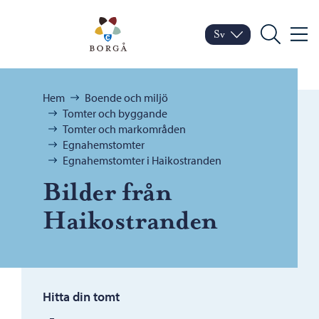
Hoppa till innehåll
Porvoo – Gå till startsid
Sv
Meny
Byt språk
Nuvarande språk: Sven
Sök
Bläddra:
Hem
Boende och miljö
Tomter och byggande
Tomter och markområden
Egnahemstomter
Egnahemstomter i Haikostranden
Bilder från
Haikostranden
Hitta din tomt