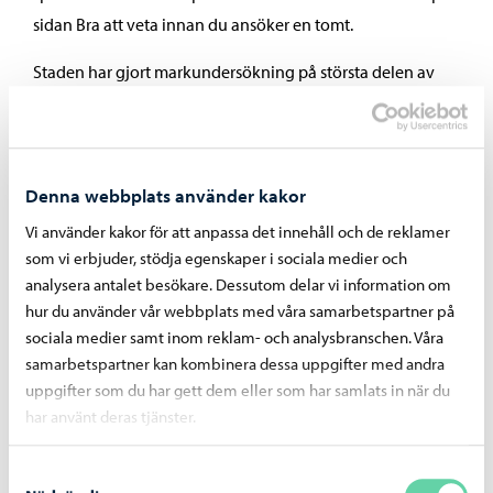
sidan Bra att veta innan du ansöker en tomt.
Staden har gjort markundersökning på största delen av
områdets tomter. Fem tomter överlåts utan att det görs
markundersökning på dem.
Karta över markundersökningar, Annelis väg,
Denna webbplats använder kakor
Johannas väg, Helenas väg och Annas väg (903 kt,
pdf)
Vi använder kakor för att anpassa det innehåll och de reklamer
som vi erbjuder, stödja egenskaper i sociala medier och
Markundersökningsskärning, kvarter 3596 (112 kt,
analysera antalet besökare. Dessutom delar vi information om
pdf)
hur du använder vår webbplats med våra samarbetspartner på
Markundersökningsskärning, kvarter 3598 (218 kt,
sociala medier samt inom reklam- och analysbranschen. Våra
pdf)
samarbetspartner kan kombinera dessa uppgifter med andra
uppgifter som du har gett dem eller som har samlats in när du
Markundersökningsskärning, kvarter 3599 (149 kt,
har använt deras tjänster.
pdf)
Markundersökningsskärning, kvarter 3601 (83 kt,
Samtyckesval
pdf)