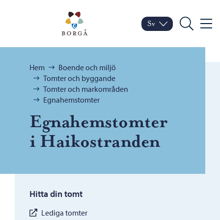
Hoppa till innehåll
Porvoo – Gå till startsid
Sv
Meny
Byt språk
Nuvarande språk: Sven
Sök
Bläddra:
Hem
Boende och miljö
Tomter och byggande
Tomter och markområden
Egnahemstomter
Egnahemstomter
i Haikostranden
Hitta din tomt
Lediga tomter