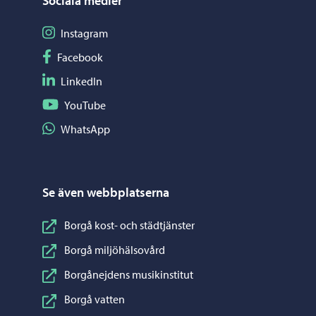
Sociala medier
Följ på Instagram
Instagram
Följ på Facebook
Facebook
Följ på LinkedIn
LinkedIn
Följ på YouTube
YouTube
Dela på WhatsApp
WhatsApp
Se även webbplatserna
Borgå kost- och städtjänster
Borgå miljöhälsovård
Borgånejdens musikinstitut
Borgå vatten