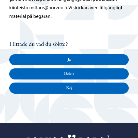
kiinteisto.mittaus@porvoo.fi. Vi skickar även tillgängligt
material på begäran.
Hittade du vad du sökte?
Ja
Delvis
Nej
Porvoo – Gå ti