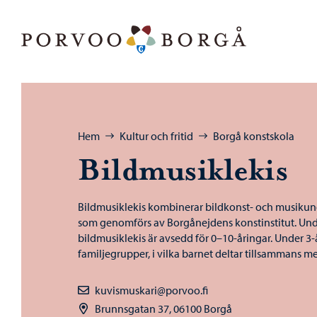
Hoppa till innehåll
Porvoo – Gå till startsidan
Bläddra:
Hem
Kultur och fritid
Borgå konstskola
Bildmusiklekis
Bildmusiklekis kombinerar bildkonst- och musikund
som genomförs av Borgånejdens konstinstitut. Und
bildmusiklekis är avsedd för 0–10-åringar. Under 3-å
familjegrupper, i vilka barnet deltar tillsammans m
kuvismuskari@porvoo.fi
Brunnsgatan 37, 06100 Borgå