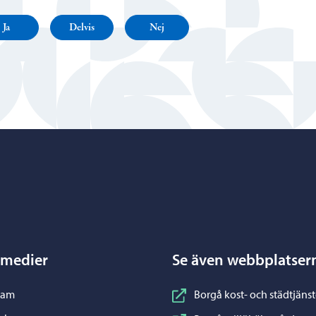
Ja
Delvis
Nej
Porvoo – Gå till startsidan
 medier
Se även webbplatser
nstagram
ram
Borgå kost- och städtjänst