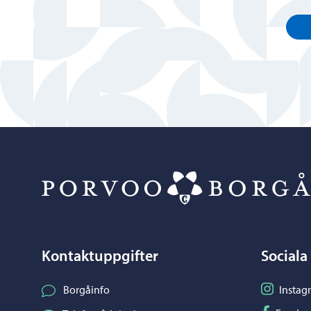
Kontaktuppgifter
Sociala
Följ på I
Borgåinfo
Instag