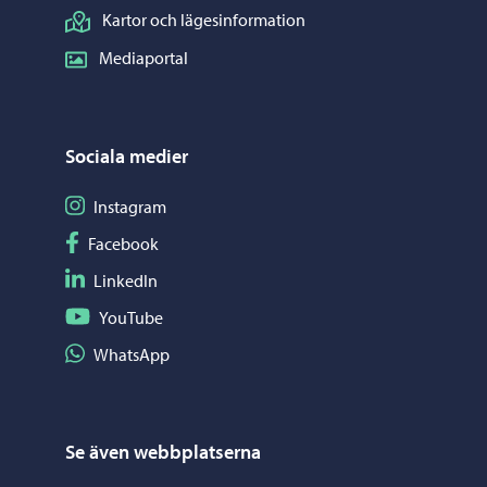
Kartor och lägesinformation
Mediaportal
Sociala medier
Följ på Instagram
Instagram
Följ på Facebook
Facebook
Följ på LinkedIn
LinkedIn
Följ på YouTube
YouTube
Dela på WhatsApp
WhatsApp
Se även webbplatserna