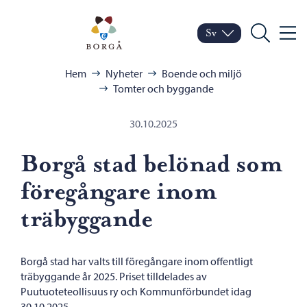
Hoppa till innehåll
Porvoo – Gå till startsid
Sv
Meny
Byt språk
Nuvarande språk: Sven
Sök
Bläddra:
Hem
Nyheter
Boende och miljö
Tomter och byggande
30.10.2025
Borgå stad belönad som
föregångare inom
träbyggande
Borgå stad har valts till föregångare inom offentligt
träbyggande år 2025. Priset tilldelades av
Puutuoteteollisuus ry och Kommunförbundet idag
30.10.2025.