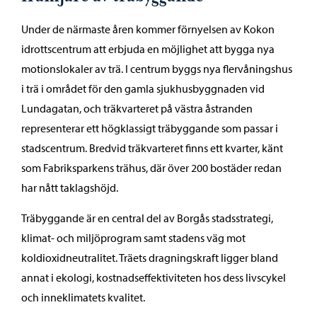
Under de närmaste åren kommer förnyelsen av Kokon
idrottscentrum att erbjuda en möjlighet att bygga nya
motionslokaler av trä. I centrum byggs nya flervåningshus
i trä i området för den gamla sjukhusbyggnaden vid
Lundagatan, och träkvarteret på västra åstranden
representerar ett högklassigt träbyggande som passar i
stadscentrum. Bredvid träkvarteret finns ett kvarter, känt
som Fabriksparkens trähus, där över 200 bostäder redan
har nått taklagshöjd.
Träbyggande är en central del av Borgås stadsstrategi,
klimat- och miljöprogram samt stadens väg mot
koldioxidneutralitet. Träets dragningskraft ligger bland
annat i ekologi, kostnadseffektiviteten hos dess livscykel
och inneklimatets kvalitet.