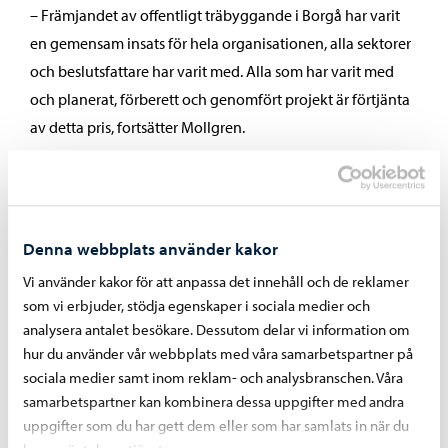
– Främjandet av offentligt träbyggande i Borgå har varit
en gemensam insats för hela organisationen, alla sektorer
och beslutsfattare har varit med. Alla som har varit med
och planerat, förberett och genomfört projekt är förtjänta
av detta pris, fortsätter Mollgren.
Mer om ämnet:
Denna webbplats använder kakor
Borgå stad är en föregångare inom offentligt
Vi använder kakor för att anpassa det innehåll och de reklamer
träbyggande 2025 (Puutuoteteollisuus ry:s
som vi erbjuder, stödja egenskaper i sociala medier och
pressmeddelande 30.10.2025, på finska)
analysera antalet besökare. Dessutom delar vi information om
hur du använder vår webbplats med våra samarbetspartner på
sociala medier samt inom reklam- och analysbranschen. Våra
samarbetspartner kan kombinera dessa uppgifter med andra
Dela på Facebook
Dela på LinkedIn
Dela på WhatsApp
uppgifter som du har gett dem eller som har samlats in när du