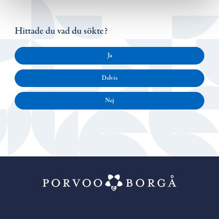
Hittade du vad du sökte?
Ja
Delvis
Nej
Porvoo – Gå ti