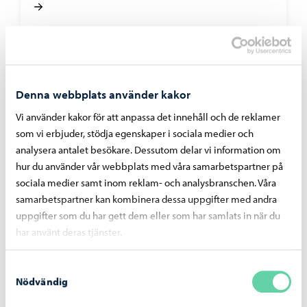
Tomter och byggande
-
11.06.2026
Denna webbplats använder kakor
Byggnadstillsynen i Borgå ger anvisningar
för att säkerställa säkerheten hos
Vi använder kakor för att anpassa det innehåll och de reklamer
balkongskivor
som vi erbjuder, stödja egenskaper i sociala medier och
analysera antalet besökare. Dessutom delar vi information om
hur du använder vår webbplats med våra samarbetspartner på
sociala medier samt inom reklam- och analysbranschen. Våra
samarbetspartner kan kombinera dessa uppgifter med andra
uppgifter som du har gett dem eller som har samlats in när du
Enkät
-
18.02.2026
har använt deras tjänster.
Byggnadstillsynens kundnöjdhetsenkät:
största delen av kunderna är nöjda
Samtyckesval
Nödvändig