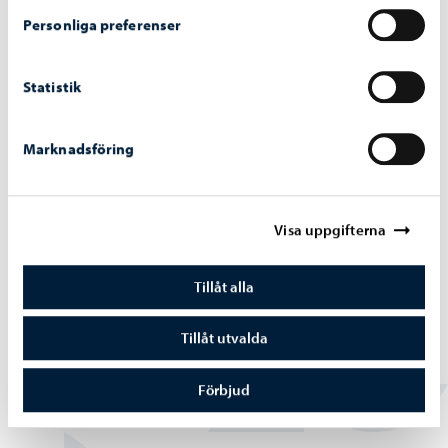
Personliga preferenser
Statistik
Marknadsföring
Visa uppgifterna
Tomter och byggande
-
30.10.2025
Tillåt alla
Borgå stad belönad som föregångare inom
Tillåt utvalda
träbyggande
Förbjud