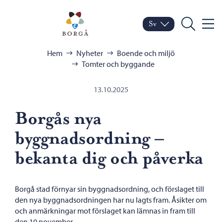
Hoppa till innehåll
Porvoo – Gå till startsid
Sv
Meny
Byt språk
Nuvarande språk: Sven
Sök
Bläddra:
Hem
Nyheter
Boende och miljö
Tomter och byggande
13.10.2025
Borgås nya
byggnadsordning –
bekanta dig och påverka
Borgå stad förnyar sin byggnadsordning, och förslaget till
den nya byggnadsordningen har nu lagts fram. Åsikter om
och anmärkningar mot förslaget kan lämnas in fram till
den 10 november.