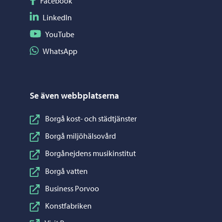
Följ på Facebook
Facebook
Följ på LinkedIn
LinkedIn
Följ på YouTube
YouTube
Dela på WhatsApp
WhatsApp
Se även webbplatserna
Borgå kost- och städtjänster
Borgå miljöhälsovård
Borgånejdens musikinstitut
Borgå vatten
Business Porvoo
Konstfabriken