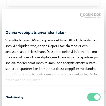
Borgå vatten
-
07.07.2026
Bräddningar vid pumpstationer på grund av
Denna webbplats använder kakor
störtregn 4. – 5.7.2026
Vi använder kakor för att anpassa det innehåll och de reklamer
som vi erbjuder, stödja egenskaper i sociala medier och
analysera antalet besökare. Dessutom delar vi information om
hur du använder vår webbplats med våra samarbetspartner på
sociala medier samt inom reklam- och analysbranschen. Våra
Borgå vatten
-
02.07.2026
samarbetspartner kan kombinera dessa uppgifter med andra
uppgifter som du har gett dem eller som har samlats in när du
Vattentjänstarbeten i Haikobranten 2
har använt deras tjänster.
området framskrider
Samtyckesval
Nödvändig