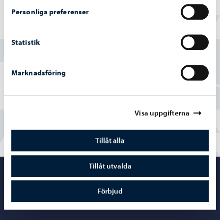
Personliga preferenser
Hittade du vad du sökte?
Statistik
Ja
Marknadsföring
Delvis
Nej
Visa uppgifterna
Tillåt alla
Tillåt utvalda
Porvoo – Gå ti
Förbjud