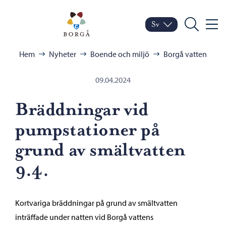
Hoppa till innehåll
Porvoo – Gå till startsid
Sv
Meny
Byt språk
Nuvarande språk: Sven
Sök
Bläddra:
Hem
Nyheter
Boende och miljö
Borgå vatten
09.04.2024
Bräddningar vid
pumpstationer på
grund av smältvatten
9.4.
Kortvariga bräddningar på grund av smältvatten
inträffade under natten vid Borgå vattens