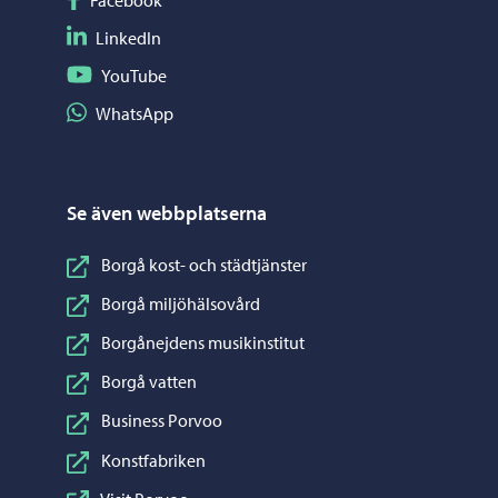
Följ på LinkedIn
LinkedIn
Följ på YouTube
YouTube
Dela på WhatsApp
WhatsApp
Se även webbplatserna
Borgå kost- och städtjänster
Borgå miljöhälsovård
Borgånejdens musikinstitut
Borgå vatten
Business Porvoo
Konstfabriken