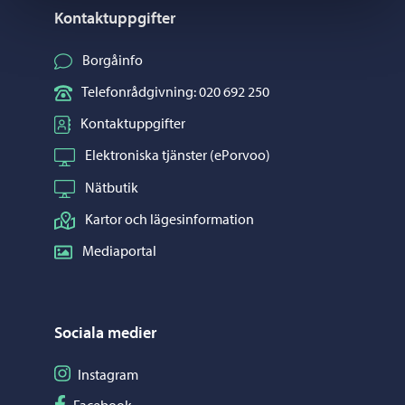
Kontaktuppgifter
Borgåinfo
Telefonrådgivning: 020 692 250
Kontaktuppgifter
Elektroniska tjänster (ePorvoo)
Nätbutik
Kartor och lägesinformation
Mediaportal
Sociala medier
Följ på Instagram
Instagram
Följ på Facebook
Facebook