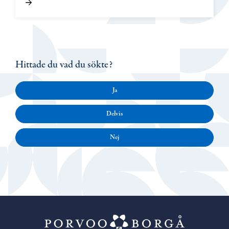
Hittade du vad du sökte?
Ja
Delvis
Nej
Porvoo – Gå ti