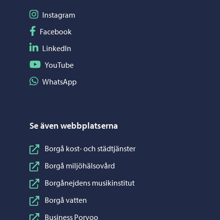
Följ på Instagram
Instagram
Följ på Facebook
Facebook
Följ på LinkedIn
LinkedIn
Följ på YouTube
YouTube
Dela på WhatsApp
WhatsApp
Se även webbplatserna
Borgå kost- och städtjänster
Borgå miljöhälsovård
Borgånejdens musikinstitut
Borgå vatten
Business Porvoo