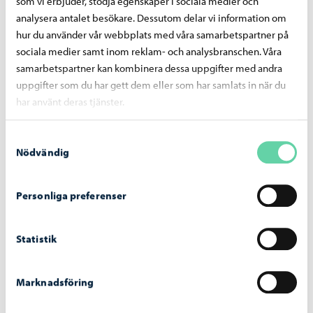
som vi erbjuder, stödja egenskaper i sociala medier och
Borgå stad belönad som föregångare inom
analysera antalet besökare. Dessutom delar vi information om
träbyggande
hur du använder vår webbplats med våra samarbetspartner på
sociala medier samt inom reklam- och analysbranschen. Våra
samarbetspartner kan kombinera dessa uppgifter med andra
uppgifter som du har gett dem eller som har samlats in när du
har använt deras tjänster.
Samtyckesval
Nödvändig
Personliga preferenser
Statistik
Gamla bron i Borgå
-
02.10.2025
Marknadsföring
Arbetet för Gamla bron framskrider enligt
tidtabellen