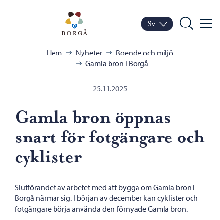
Hoppa till innehåll
Porvoo – Gå till startsid
Sv
Meny
Byt språk
Nuvarande språk: Sven
Sök
Bläddra:
Hem
Nyheter
Boende och miljö
Gamla bron i Borgå
25.11.2025
Gamla bron öppnas
snart för fotgängare och
cyklister
Slutförandet av arbetet med att bygga om Gamla bron i
Borgå närmar sig. I början av december kan cyklister och
fotgängare börja använda den förnyade Gamla bron.