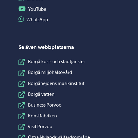
Följ på YouTube
YouTube
Dela på WhatsApp
WhatsApp
Se även webbplatserna
Borgå kost- och städtjänster
Borgå miljöhälsovård
Borgånejdens musikinstitut
Borgå vatten
Business Porvoo
Konstfabriken
Visit Porvoo
Östra Nylands välfärdsområde