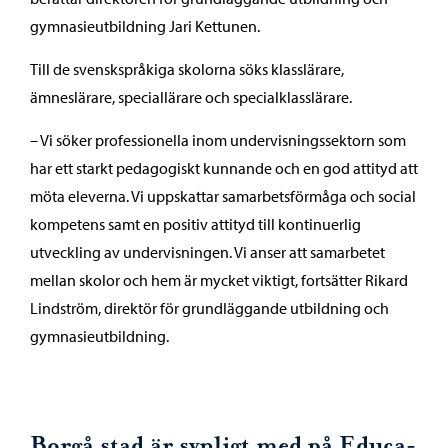
gymnasieutbildning Jari Kettunen.
Till de svenskspråkiga skolorna söks klasslärare,
ämneslärare, speciallärare och specialklasslärare.
– Vi söker professionella inom undervisningssektorn som
har ett starkt pedagogiskt kunnande och en god attityd att
möta eleverna. Vi uppskattar samarbetsförmåga och social
kompetens samt en positiv attityd till kontinuerlig
utveckling av undervisningen. Vi anser att samarbetet
mellan skolor och hem är mycket viktigt, fortsätter Rikard
Lindström, direktör för grundläggande utbildning och
gymnasieutbildning.
Borgå stad är synligt med på Educa-