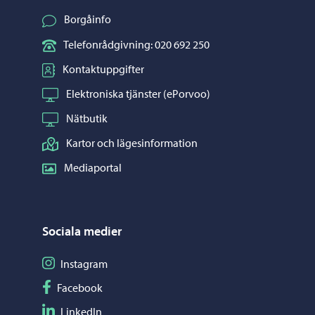
Borgåinfo
Telefonrådgivning: 020 692 250
Kontaktuppgifter
Elektroniska tjänster (ePorvoo)
Nätbutik
Kartor och lägesinformation
Mediaportal
Sociala medier
Följ på Instagram
Instagram
Följ på Facebook
Facebook
Följ på LinkedIn
LinkedIn