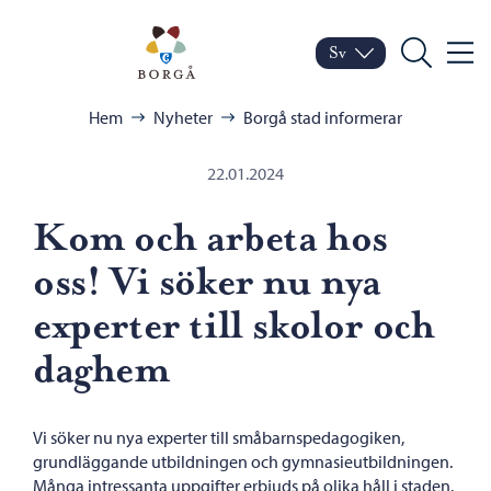
Hoppa till innehåll
Porvoo – Gå till startsid
Sv
Meny
Byt språk
Nuvarande språk: Sven
Sök
Bläddra:
Hem
Nyheter
Borgå stad informerar
22.01.2024
Kom och arbeta hos
oss! Vi söker nu nya
experter till skolor och
daghem
Vi söker nu nya experter till småbarnspedagogiken,
grundläggande utbildningen och gymnasieutbildningen.
Många intressanta uppgifter erbjuds på olika håll i staden.