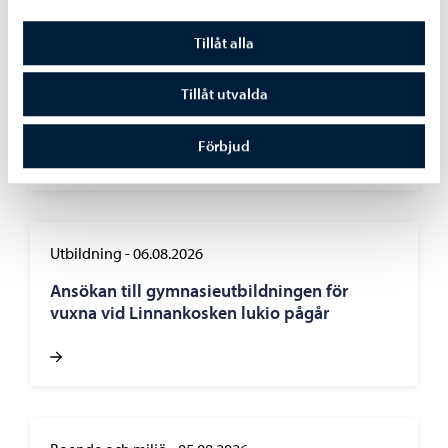
Borgå stad informerar
-
07.08.2026
Tillåt alla
Ansökan om partnerskap öppnar redan i
augusti – underhållspartnerskap är ett nytt
Tillåt utvalda
alternativ
Förbjud
Utbildning
-
06.08.2026
Ansökan till gymnasieutbildningen för
vuxna vid Linnankosken lukio pågår