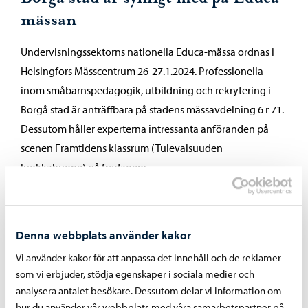
mässan
Undervisningssektorns nationella Educa-mässa ordnas i
Helsingfors Mässcentrum 26-27.1.2024. Professionella
inom småbarnspedagogik, utbildning och rekrytering i
Borgå stad är anträffbara på stadens mässavdelning 6 r 71.
Dessutom håller experterna intressanta anföranden på
scenen Framtidens klassrum (Tulevaisuuden
luokkahuone) på fredagen:
kl. 11 Rikard Lindström: Delat ledarskap som stöd för
välmående i arbetet
Denna webbplats använder kakor
kl. 14 Jari Kettunen: Starkare tillsammans –
erfarenheter om modellen med områdesrektorer i
Vi använder kakor för att anpassa det innehåll och de reklamer
Borgå (Vahvempia yhdessä – aluerehtorimallin
som vi erbjuder, stödja egenskaper i sociala medier och
analysera antalet besökare. Dessutom delar vi information om
kokemuksia Porvoossa)
hur du använder vår webbplats med våra samarbetspartner på