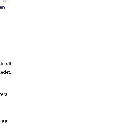
t det
men
h roll
kedet,
cera
ygget