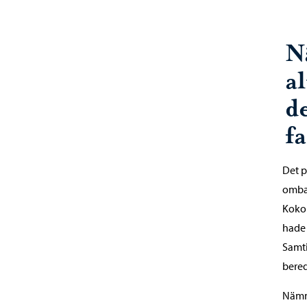
N
a
d
fa
Det p
ombad
Kokon
hade 
Samti
bered
Nämnd