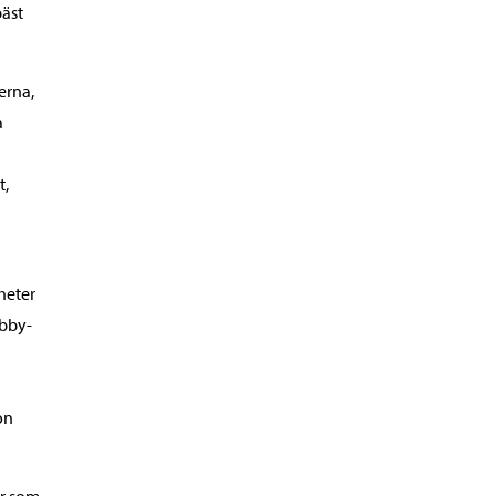
bäst
erna,
a
t,
heter
obby-
on