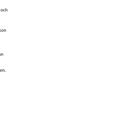
 och
okon
an
en.