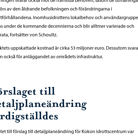
ningen svarar också mot de framtida behoven, såsom de utmaning
rs av den åldrande befolkningen och förändringarna i
atförhållandena. Inomhusidrottens lokalbehov och användargruppe
s under de kommande decennierna och blir alltmer varierade och
rata, fortsätter von Schoultz.
ktets uppskattade kostnad är cirka 53 miljoner euro. Dessutom svara
n också för anläggandet av områdets infrastruktur.
rslaget till
etaljplaneändring
rdigställdes
tet till förslag till detaljplaneändring för Kokon idrottscentrum var