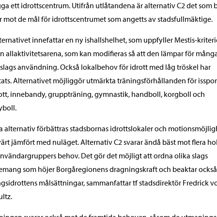
ga ett idrottscentrum. Utifrån utlåtandena är alternativ C2 det som 
r mot de mål för idrottscentrumet som angetts av stadsfullmäktige.
ternativet innefattar en ny ishallshelhet, som uppfyller Mestis-kriteri
n allaktivitetsarena, som kan modifieras så att den lämpar för mång
 slags användning. Också lokalbehov för idrott med låg tröskel har
ats. Alternativet möjliggör utmärkta träningsförhållanden för isspor
rott, innebandy, gruppträning, gymnastik, handboll, korgboll och
yboll.
lla alternativ förbättras stadsbornas idrottslokaler och motionsmöjlig
ärt jämfört med nuläget. Alternativ C2 svarar ändå bäst mot flera h
nvändargruppers behov. Det gör det möjligt att ordna olika slags
emang som höjer Borgåregionens dragningskraft och beaktar också
ngsidrottens målsättningar, sammanfattar tf stadsdirektör Fredrick v
ltz.