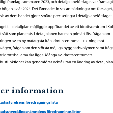
tligt framlagt sommaren 2023, och detaljplaneförslaget var framlagt
 början av år 2024. Det lämnades in sex anmärkningar om förslaget,
sis av dem har det gjorts smärre preciseringar i detaljplaneförslaget.
aget till detaljplan möjliggör uppförandet av ett idrottscentrum i K
t sätt som planerats. I detaljplanen har man primärt löst frågan om
ringen av en ny matargata från idrottscentrumet i riktning mot
svägen, frågan om den största möjliga byggnadsvolymen samt fråg
r idrottshallarna ska ligga. Många av idrottscentrumets
usfunktioner kan genomföras också utan en ändring av detaljplan
er information
tadsstyrelsens föredragningslista
tadsutvecklingsnämndens föredragningslistor