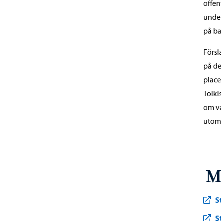
offen
under
på ba
Försl
på de
place
Tolki
om va
utomh
M
S
S