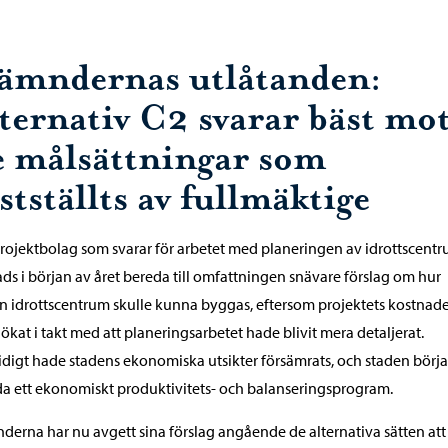
ämndernas utlåtanden:
lternativ C2 svarar bäst mo
e målsättningar som
stställts av fullmäktige
rojektbolag som svarar för arbetet med planeringen av idrottscent
s i början av året bereda till omfattningen snävare förslag om hur
 idrottscentrum skulle kunna byggas, eftersom projektets kostnad
ökat i takt med att planeringsarbetet hade blivit mera detaljerat.
digt hade stadens ekonomiska utsikter försämrats, och staden börj
a ett ekonomiskt produktivitets- och balanseringsprogram.
erna har nu avgett sina förslag angående de alternativa sätten att