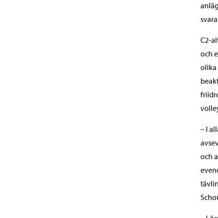
anläg
svara
C2-al
och e
olika
beakt
friid
volle
– I a
avsev
och a
even
tävli
Schou