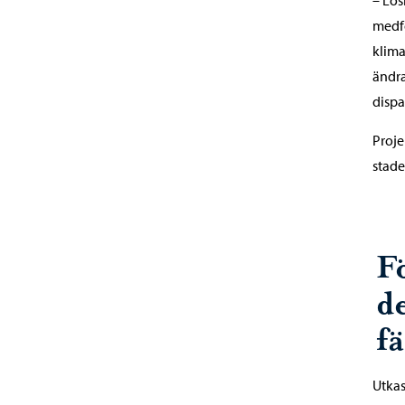
– Lös
medfö
klim
ändra
dispa
Proje
stade
Fö
d
fä
Utkas