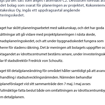
gs på det sätt som anges i alternativ C2. Dessutom föreslås at
det bolag som svarat för planeringen av projektet, Kokonnie
untakeskus Oy, ingås ett uppdragsavtal angående
steringsskedet.
aget har skött planeringsarbetet med sakkunskap, och det har goda
sättningar att gå vidare med projektplaneringen i nästa skede,
nadsplaneringsskedet, och att under byggnadsskedet fungera som
erre för stadens räkning. Det är meningen att bolagets uppgifter oc
uktagandet av idrottscentrumet bestäms senare, under investeringss
ar tf stadsdirektör Fredrick von Schoultz.
aget till detaljplaneändring för området håller samtidigt på att avan
behandling i stadsutvecklingsnämnden. Nämnden behandlar
jplaneförslaget vid sitt sammanträde den 7 maj. I maj avses
fullmäktige fatta beslut både om omfattningen av idrottscentrumb
m detaljplanen.