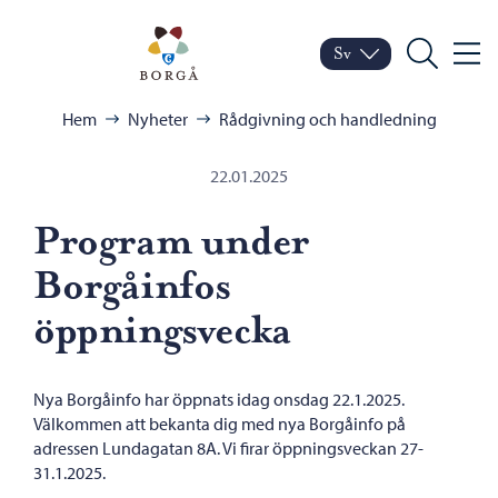
Hoppa till innehåll
Porvoo – Gå till startsid
Sv
Meny
Byt språk
Nuvarande språk: Sven
Sök
Bläddra:
Hem
Nyheter
Rådgivning och handledning
22.01.2025
Program under
Borgåinfos
öppningsvecka
Nya Borgåinfo har öppnats idag onsdag 22.1.2025.
Välkommen att bekanta dig med nya Borgåinfo på
adressen Lundagatan 8A. Vi firar öppningsveckan 27-
31.1.2025.