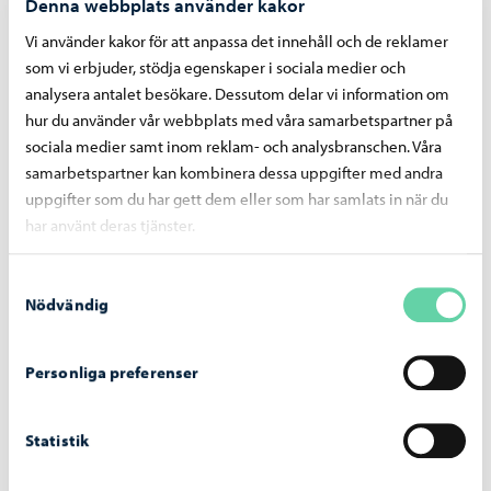
Denna webbplats använder kakor
Vi använder kakor för att anpassa det innehåll och de reklamer
som vi erbjuder, stödja egenskaper i sociala medier och
analysera antalet besökare. Dessutom delar vi information om
hur du använder vår webbplats med våra samarbetspartner på
sociala medier samt inom reklam- och analysbranschen. Våra
samarbetspartner kan kombinera dessa uppgifter med andra
uppgifter som du har gett dem eller som har samlats in när du
har använt deras tjänster.
Samtyckesval
Nödvändig
Digitalisering
-
10.04.2026
Myndighetspost blir huvudsakligen digital
Personliga preferenser
14.4 – ändringen syns även i Borgå stads
tjänster
Statistik