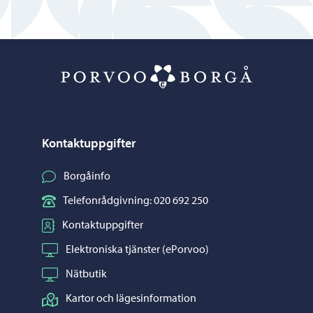
Porvoo – Gå ti
Kontaktuppgifter
Borgåinfo
Telefonrådgivning: 020 692 250
Kontaktuppgifter
Elektroniska tjänster (ePorvoo)
Nätbutik
Kartor och lägesinformation