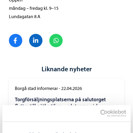
måndag – fredag kl. 9–15
Lundagatan 8 A
Dela på Facebook
Dela på LinkedIn
Dela på WhatsApp
Liknande nyheter
Borgå stad informerar
-
22.04.2026
Torgförsäljningsplatserna på salutorget
flyttar till nätbutiken – platserna vid
åstranden kan sökas på traditionellt sätt