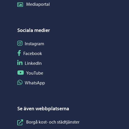
Mediaportal
Sociala medier
Följ på Instagram
Instagram
Följ på Facebook
Facebook
Följ på LinkedIn
LinkedIn
Följ på YouTube
YouTube
Dela på WhatsApp
WhatsApp
Se även webbplatserna
Borgå kost- och städtjänster