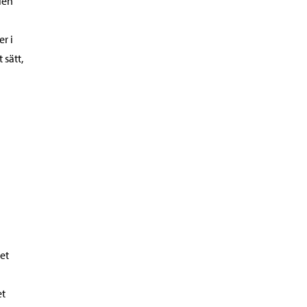
len
r i
 sätt,
et
et