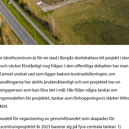
 idrottscentrum är för en stad i Borgås storleksklass ett projekt i stor
 och väcker förståeligt nog frågor. I den offentliga debatten har man
d annat undrat vad som ligger bakom kostnadsökningen, om
ndlingarna har skötts ändamålsenligt och om projektet har en
yningsperson som kan föra det i mål. Här följer några tankar om
ngsmodellen för projektet, tankar som förhoppningsvis stärker tilltro
ktet.
odell för organisering av genomförandet som skapades för
tscentrumprojektet år 2025 baserar sig på fyra centrala tankar: 1)