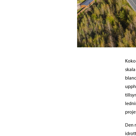
Kokon
skala
blan
uppha
tills
ledni
proje
Den m
idrot