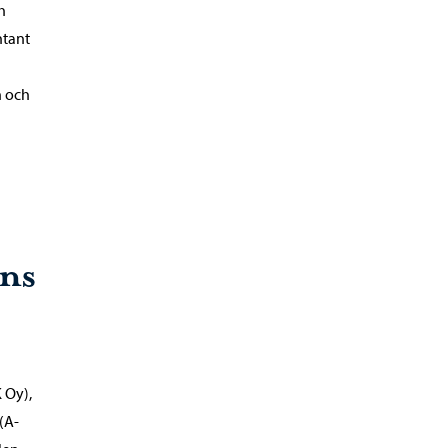
h
ntant
n och
ns
 Oy),
(A-