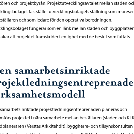
tören och projektbyrån. Projektutvecklingsavtalet mellan staden oc
klingsbolaget fastställer utvecklingsbolagets ställning som represe
eställaren och som ledare för den operativa beredningen.
klingsbolaget fungerar som en länk mellan staden och byggplatse
akar att projektet framskrider i enlighet med de beslut som fattats.
en samarbetsinriktade
rojektledningsentreprenade
erksamhetsmodell
 samarbetsinriktade projektledningsentreprenaden planeras och
förs projektet i nära samarbete mellan beställaren (staden och KLK
planeraren (Verstas Arkkitehdit), byggherre- och tillsynskonsulten 