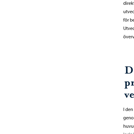
direk
utvec
för b
Utvec
överv
D
p
v
I den
genom
huvud