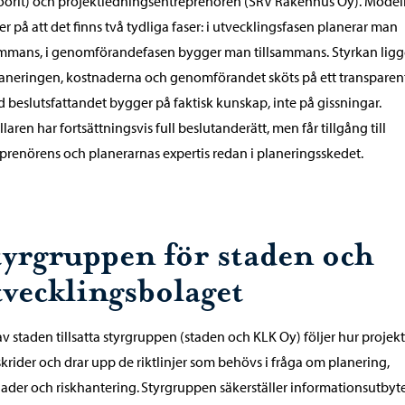
öörit) och projektledningsentreprenören (SRV Rakennus Oy). Model
r på att det finns två tydliga faser: i utvecklingsfasen planerar man
ammans, i genomförandefasen bygger man tillsammans. Styrkan ligge
laneringen, kostnaderna och genomförandet sköts på ett transparent
d beslutsfattandet bygger på faktisk kunskap, inte på gissningar.
llaren har fortsättningsvis full beslutanderätt, men får tillgång till
prenörens och planerarnas expertis redan i planeringsskedet.
tyrgruppen för staden och
tvecklingsbolaget
v staden tillsatta styrgruppen (staden och KLK Oy) följer hur projekt
krider och drar upp de riktlinjer som behövs i fråga om planering,
ader och riskhantering. Styrgruppen säkerställer informationsutbyt