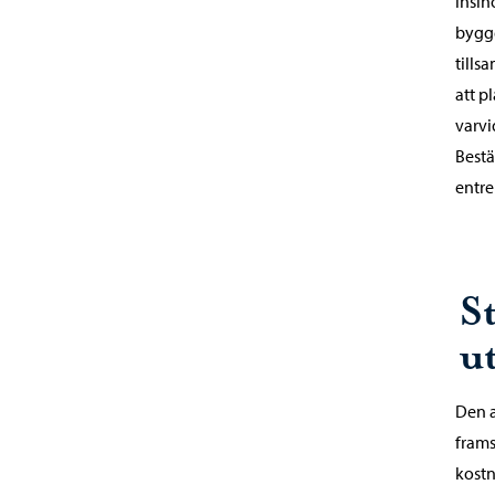
insin
bygge
tills
att p
varvi
Bestä
entre
S
u
Den a
frams
kostn