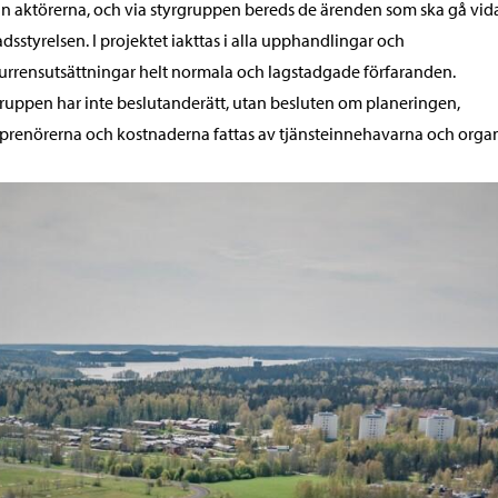
n aktörerna, och via styrgruppen bereds de ärenden som ska gå vid
stadsstyrelsen. I projektet iakttas i alla upphandlingar och
rrensutsättningar helt normala och lagstadgade förfaranden.
ruppen har inte beslutanderätt, utan besluten om planeringen,
prenörerna och kostnaderna fattas av tjänsteinnehavarna och orga