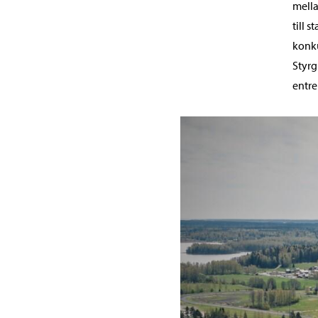
mella
till 
konku
Styrg
entre