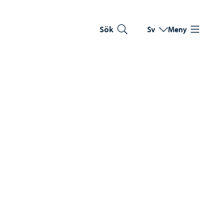
Sök
Sv
Meny
Byt språk
Nuvarande språk: Sve