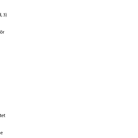
, 3)
för
tet
de