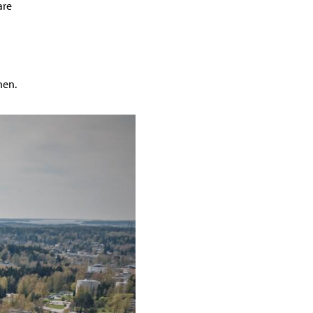
are
nen.