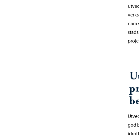
utvec
verks
nära 
stads
proje
U
p
b
Utvec
god b
idrot