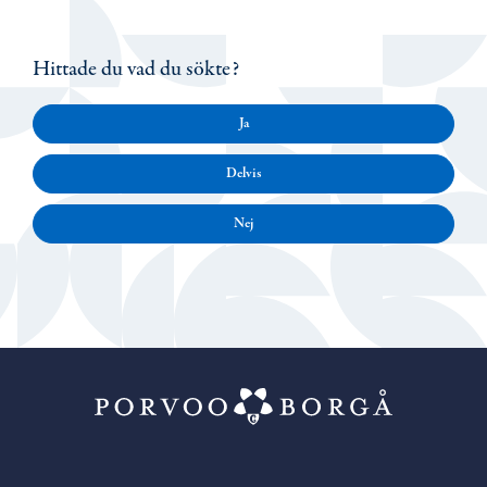
Hittade du vad du sökte?
Ja
Delvis
Nej
Porvoo – Gå ti