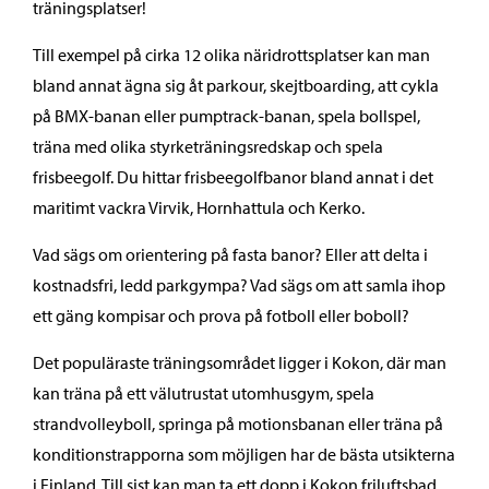
träningsplatser!
Till exempel på cirka 12 olika näridrottsplatser kan man
bland annat ägna sig åt parkour, skejtboarding, att cykla
på BMX-banan eller pumptrack-banan, spela bollspel,
träna med olika styrketräningsredskap och spela
frisbeegolf. Du hittar frisbeegolfbanor bland annat i det
maritimt vackra Virvik, Hornhattula och Kerko.
Vad sägs om orientering på fasta banor? Eller att delta i
kostnadsfri, ledd parkgympa? Vad sägs om att samla ihop
ett gäng kompisar och prova på fotboll eller boboll?
Det populäraste träningsområdet ligger i Kokon, där man
kan träna på ett välutrustat utomhusgym, spela
strandvolleyboll, springa på motionsbanan eller träna på
konditionstrapporna som möjligen har de bästa utsikterna
i Finland. Till sist kan man ta ett dopp i Kokon friluftsbad,