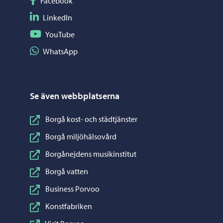
Facebook
Följ på LinkedIn
LinkedIn
Följ på YouTube
YouTube
Dela på WhatsApp
WhatsApp
Se även webbplatserna
Borgå kost- och städtjänster
Borgå miljöhälsovård
Borgånejdens musikinstitut
Borgå vatten
Business Porvoo
Konstfabriken