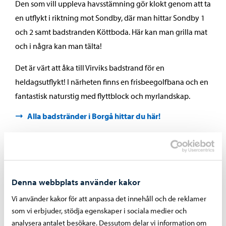
Den som vill uppleva havsstämning gör klokt genom att ta
en utflykt i riktning mot Sondby, där man hittar Sondby 1
och 2 samt badstranden Köttboda. Här kan man grilla mat
och i några kan man tälta!
Det är värt att åka till Virviks badstrand för en
heldagsutflykt! I närheten finns en frisbeegolfbana och en
fantastisk naturstig med flyttblock och myrlandskap.
Alla badstränder i Borgå hittar du här!
Även detta kan du göra gratis i
Denna webbplats använder kakor
Borgå:
Vi använder kakor för att anpassa det innehåll och de reklamer
som vi erbjuder, stödja egenskaper i sociala medier och
analysera antalet besökare. Dessutom delar vi information om