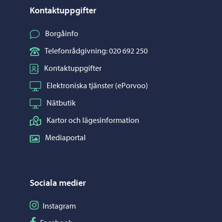
Kontaktuppgifter
Borgåinfo
Telefonrådgivning: 020 692 250
Kontaktuppgifter
Elektroniska tjänster (ePorvoo)
Nätbutik
Kartor och lägesinformation
Mediaportal
Sociala medier
Följ på Instagram
Instagram
Följ på Facebook