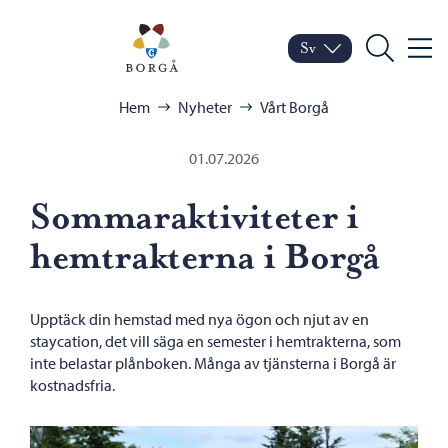
Hoppa till innehåll
Porvoo – Gå till startsid
Sv
Meny
Byt språk
Nuvarande språk: Sven
Sök
Bläddra:
Hem
Nyheter
Vårt Borgå
01.07.2026
Sommaraktiviteter i
hemtrakterna i Borgå
Upptäck din hemstad med nya ögon och njut av en
staycation, det vill säga en semester i hemtrakterna, som
inte belastar plånboken. Många av tjänsterna i Borgå är
kostnadsfria.