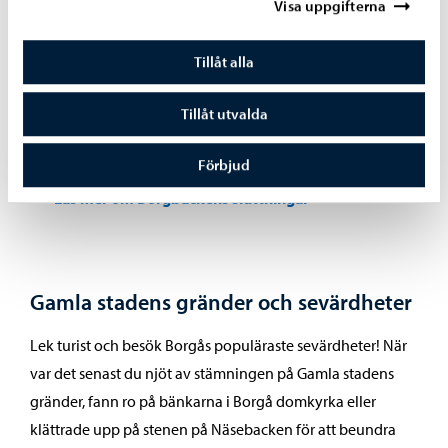
Visa uppgifterna
Borgbacken
Tillåt alla
Dyk in i historien på Borgbackens sluttningar, läs
Tillåt utvalda
informationsskyltarna och beundra områdets mångsidiga
ängsvegetation. Spanar du på fjärilar?
Förbjud
Läs mer om Borgbackens sluttningar
Gamla stadens gränder och sevärdheter
Lek turist och besök Borgås populäraste sevärdheter! När
var det senast du njöt av stämningen på Gamla stadens
gränder, fann ro på bänkarna i Borgå domkyrka eller
klättrade upp på stenen på Näsebacken för att beundra