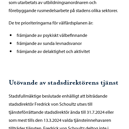
som utarbetats av utbildningsanordnaren och
förebyggande rusmedelsarbete på stadens olika sektorer.
De tre prioriteringarna för välfärdsplanen är:
främjande av psykiskt välbefinnande
främjande av sunda levnadsvanor
främjande av delaktighet och aktivitet
Utövande av stadsdirektörens tjänst
Stadsfullmäktige beslutade enhälligt att biträdande
stadsdirektör Fredrick von Schoultz utses till
tjänsteförrättande stadsdirektör ända till 31.7.2024 eller
som mest tills den 13.3.2024 valda tjänsteinnehavaren
tillträder tjänsten. Fredrick von Schoultz deltog inte i