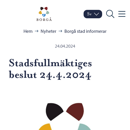
Hoppa till innehåll
Porvoo – Gå till startsid
Sv
Meny
Byt språk
Nuvarande språk: Sven
Sök
Bläddra:
Hem
Nyheter
Borgå stad informerar
24.04.2024
Stadsfullmäktiges
beslut 24.4.2024