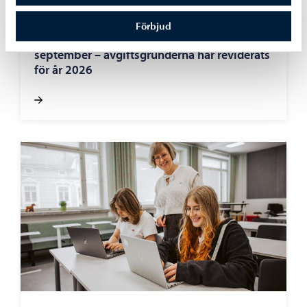
Boende och miljö
-
05.08.2026
Förbjud
Faktureringen av dagvattenavgifter inleds i
september – avgiftsgrunderna har reviderats
för år 2026