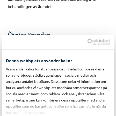
behandlingen av ärendet.
Övriga ärenden
I de övriga ärendena beslutade stadsfullmäktige enhälligt
enligt beslutsförslagen.
Denna webbplats använder kakor
Stadsfullmäktiges föredragningslista
Vi använder kakor för att anpassa det innehåll och de reklamer
som vi erbjuder, stödja egenskaper i sociala medier och
analysera antalet besökare. Dessutom delar vi information om
Dela på Facebook
Dela på LinkedIn
Dela på WhatsApp
hur du använder vår webbplats med våra samarbetspartner på
sociala medier samt inom reklam- och analysbranschen. Våra
samarbetspartner kan kombinera dessa uppgifter med andra
uppgifter som du har gett dem eller som har samlats in när du
Liknande nyheter
har använt deras tjänster.