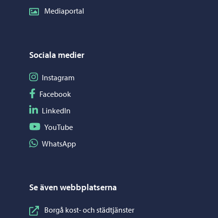
Mediaportal
Sociala medier
Följ på Instagram
Instagram
Följ på Facebook
Facebook
Följ på LinkedIn
LinkedIn
Följ på YouTube
YouTube
Dela på WhatsApp
WhatsApp
Se även webbplatserna
Borgå kost- och städtjänster