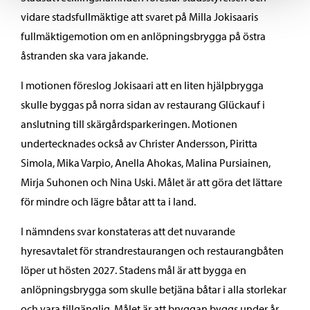
vidare stadsfullmäktige att svaret på Milla Jokisaaris
fullmäktigemotion om en anlöpningsbrygga på östra
åstranden ska vara jakande.
I motionen föreslog Jokisaari att en liten hjälpbrygga
skulle byggas på norra sidan av restaurang Glückauf i
anslutning till skärgårdsparkeringen. Motionen
undertecknades också av Christer Andersson, Piritta
Simola, Mika Varpio, Anella Ahokas, Malina Pursiainen,
Mirja Suhonen och Nina Uski. Målet är att göra det lättare
för mindre och lägre båtar att ta i land.
I nämndens svar konstateras att det nuvarande
hyresavtalet för strandrestaurangen och restaurangbåten
löper ut hösten 2027. Stadens mål är att bygga en
anlöpningsbrygga som skulle betjäna båtar i alla storlekar
och vara tillgänglig. Målet är att bryggan byggs under år