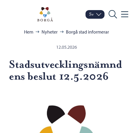
Hoppa till innehåll
Porvoo – Gå till startsid
Sv
Meny
Byt språk
Nuvarande språk: Sven
Sök
Bläddra:
Hem
Nyheter
Borgå stad informerar
12.05.2026
Stadsutvecklingsnämnd
ens beslut 12.5.2026