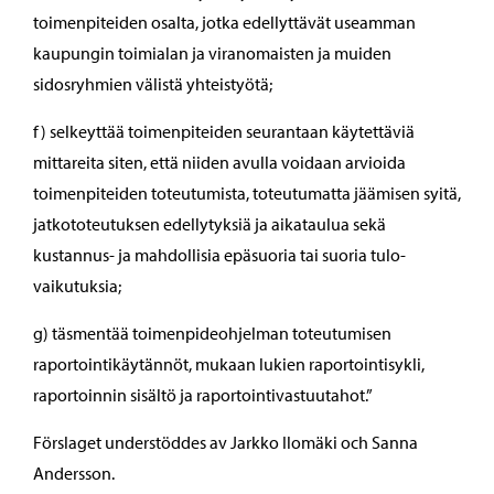
toimenpiteiden osalta, jotka edellyttävät useamman
kaupungin toimialan ja viranomaisten ja muiden
sidosryhmien välistä yhteistyötä;
f) selkeyttää toimenpiteiden seurantaan käytettäviä
mittareita siten, että niiden avulla voidaan arvioida
toimenpiteiden toteutumista, toteutumatta jäämisen syitä,
jatkototeutuksen edellytyksiä ja aikataulua sekä
kustannus- ja mahdollisia epäsuoria tai suoria tulo-
vaikutuksia;
g) täsmentää toimenpideohjelman toteutumisen
raportointikäytännöt, mukaan lukien raportointisykli,
raportoinnin sisältö ja raportointivastuutahot.”
Förslaget understöddes av Jarkko Ilomäki och Sanna
Andersson.