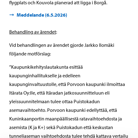
flygplats och Kouvola planerad att ligga i Borgå.
Meddelande (6.5.2026)
Behandling av ärendet
:
Vid behandlingen av ärendet gjorde Jarkko Ilomäki
följande motförslag:
”Kaupunkikehityslautakunta esittää
kaupunginhallitukselle ja edelleen
kaupunginvaltuustolle, että Porvoon kaupunki ilmoittaa
Itärata Oy:lle, että Itäradan jatkosuunnitteluun eli
yleissuunnitelmaan tulee ottaa Puistokadun
asemavaihtoehto. Porvoon kaupunki edellyttää, että
Kuninkaanportin maanpäällisestä ratavaihtoehdosta ja
asemista (K ja K+) sekä Puistokadun että keskustan
tunneliaseman vaihtoehdosta tulee tehdä kattava vertailu