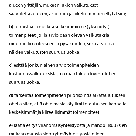
alueen yrittäjiin, mukaan lukien vaikutukset
saavutettavuuteen, asiointiin ja liiketoimintaedellytyksiin;
b) tunnistaa ja merkitä selkeämmin ne (yksilöidyt)
toimenpiteet, joilla arvioidaan olevan vaikutuksia
muuhun liikenteeseen ja pysäköintiin, sekä arvioida
näiden vaikutusten suuruusluokka;
c) esittää jonkunlainen arvio toimenpiteiden
kustannusvaikutuksista, mukaan lukien investointien
suuruusluokka;
d) tarkentaa toimenpiteiden priorisointia aikataulutuksen
ohella siten, että ohjelmasta käy ilmi toteutuksen kannalta
keskeisimmät ja kiireellisimmät toimenpiteet;
e) laatia esitys viranomaisyhteistyöstä ja mahdollisuuksien
mukaan muusta sidosryhmäyhteistyöstä niiden