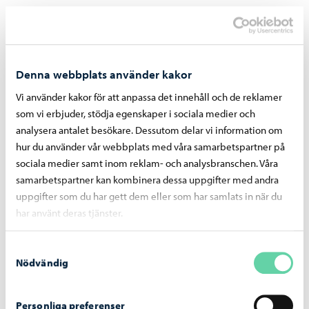
ja vaikutusten arviointi yleissuunnitelman laatimisen
yhteydessä. Porvoon kaupunkia on kuultava ennen kuin
valinta radan maanpäällisen ja tunnelilinjauksen välillä
tehdään. Puistokadun asema on valinta, joka yhdistää
Denna webbplats använder kakor
käytännön toteutettavuuden ja pitkän aikavälin
Vi använder kakor för att anpassa det innehåll och de reklamer
kehittämismahdollisuudet. Se palvelee hyvin
som vi erbjuder, stödja egenskaper i sociala medier och
porvoolaisten lisäksi myös Porvoon ulkopuolelta
analysera antalet besökare. Dessutom delar vi information om
hur du använder vår webbplats med våra samarbetspartner på
saapuvaa käyttäjäkuntaa ja lisää siten Porvoon
sociala medier samt inom reklam- och analysbranschen. Våra
elinvoimaa, tarjoaa ydinkeskustaa paremmat edellytykset
samarbetspartner kan kombinera dessa uppgifter med andra
liityntäliikenteen järjestämiseen ja mahdollistaa
uppgifter som du har gett dem eller som har samlats in när du
asemaympäristön hallitun vaiheittaisen rakentamisen.”
har använt deras tjänster.
Förslaget understöddes av Noora Ahonen.
Samtyckesval
Nödvändig
Ordföranden konstaterade att man skulle rösta mellan
motförslaget och att fortsätta behandlingen.
Personliga preferenser