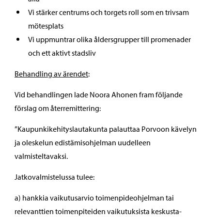
Vi stärker centrums och torgets roll som en trivsam
mötesplats
Vi uppmuntrar olika åldersgrupper till promenader
och ett aktivt stadsliv
Behandling av ärendet
:
Vid behandlingen lade Noora Ahonen fram följande
förslag om återremittering:
”Kaupunkikehityslautakunta palauttaa Porvoon kävelyn
ja oleskelun edistämisohjelman uudelleen
valmisteltavaksi.
Jatkovalmistelussa tulee:
a) hankkia vaikutusarvio toimenpideohjelman tai
relevanttien toimenpiteiden vaikutuksista keskusta-