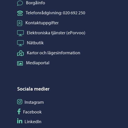
Borgåinfo
Telefonrådgivning: 020 692 250
Kontaktuppgifter
Elektroniska tjänster (ePorvoo)
Nätbutik
Kartor och lägesinformation
Mediaportal
Sociala medier
Följ på Instagram
Instagram
Följ på Facebook
Facebook
Följ på LinkedIn
LinkedIn