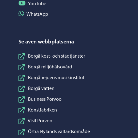
Följ på YouTube
YouTube
Dela på WhatsApp
WhatsApp
Se även webbplatserna
Borgå kost- och städtjänster
Borgå miljöhälsovård
Borgånejdens musikinstitut
Borgå vatten
Business Porvoo
Konstfabriken
Visit Porvoo
Östra Nylands välfärdsområde