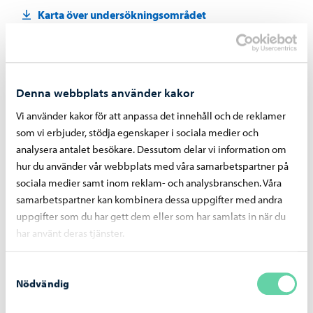
Karta över undersökningsområdet
Tidigare publicerade uppgifter om
undersökningarna
Denna webbplats använder kakor
Dela på Facebook
Dela på LinkedIn
Dela på WhatsApp
Vi använder kakor för att anpassa det innehåll och de reklamer
som vi erbjuder, stödja egenskaper i sociala medier och
analysera antalet besökare. Dessutom delar vi information om
hur du använder vår webbplats med våra samarbetspartner på
sociala medier samt inom reklam- och analysbranschen. Våra
Liknande nyheter
samarbetspartner kan kombinera dessa uppgifter med andra
uppgifter som du har gett dem eller som har samlats in när du
har använt deras tjänster.
Boende och miljö
-
05.08.2026
Faktureringen av dagvattenavgifter inleds i
Samtyckesval
september – avgiftsgrunderna har reviderats
Nödvändig
för år 2026