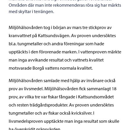
Områden där man inte rekommenderas röra sig har märkts
med skyltar i terrängen.
Miljöhälsovården tog i början av mars tre stickprov av
kranvattnet på Kattsundsvägen. Av proven undersöktes
bl.a. tungmetaller och andra föreningar som hade
upptäckts i den förorenade marken. I vattenproven märkte
man inga avvikande resultat och vattnets kvalitet
motsvarade Borgå vattens normala kvalitet.
Miljöhälsovården samlade med hjälp av invånare också
prov av livsmedel. Miljöhälsovården fick sammanlagt 18
prov, av vilka tre var fiskar fångade i Kattsundsområdet
och resten trädgårdsprodukter. Av proven undersöktes
tungmetaller och av fiskar också kvicksilver. I
livsmedelsproven upptäckte man inga resultat som skulle
ha överskridit gränsvärden.