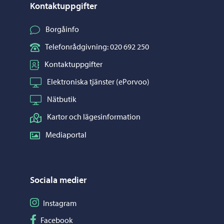
Kontaktuppgifter
Borgåinfo
Telefonrådgivning: 020 692 250
Kontaktuppgifter
Elektroniska tjänster (ePorvoo)
Nätbutik
Kartor och lägesinformation
Mediaportal
Sociala medier
Följ på Instagram
Instagram
Följ på Facebook
Facebook