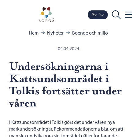
Hoppa till innehåll
Porvoo – Gå till startsid
Sv
Meny
Byt språk
Nuvarande språk: Sven
Sök
Bläddra:
Hem
Nyheter
Boende och miljö
04.04.2024
Undersökningarna i
Kattsundsområdet i
Tolkis fortsätter under
våren
I Kattsundsområdet i Tolkis görs det under våren nya
markundersökningar. Rekommendationerna bl.a. om att
man ska undvika röra sig i området gäller fortfarande.