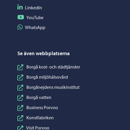
Följ på LinkedIn
LinkedIn
Följ på YouTube
YouTube
Dela på WhatsApp
WhatsApp
Se även webbplatserna
Borgå kost- och städtjänster
Borgå miljöhälsovård
Borgånejdens musikinstitut
Borgå vatten
Business Porvoo
Konstfabriken
Visit Porvoo