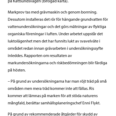
på Kattsundsvägen (bifogad karta).
Markprov tas med grävmaskin och genom borrning.
Dessutom installeras det rör för hängande grundvatten för
vattenundersökningar och det görs mätningar av flyktiga
organiska föreningar i luften. Under arbetet uppstår det
luktolägenhet men det har funnits lukt av svavelväte i
området redan innan grävarbeten i undersökningssyfte
inleddes. Rapporten om resultaten av
markundersökningarna och riskbedömningen blir färdiga
på hösten.
– På grund av undersökningarna har man röjt träd på små
områden men mera träd kommer inte att fällas. Ris
kommer att lämnas på marken för att stöda naturens
mångfald, berättar samhällsplaneringschef Enni Flykt.
På grund av rekommenderade åtgärder för skydd av