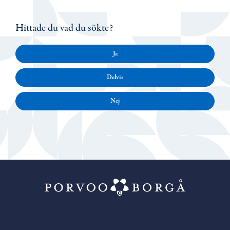
Hittade du vad du sökte?
Ja
Delvis
Nej
Porvoo – Gå ti