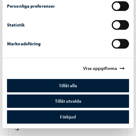
Personliga preferenser
Statistik
Marknadsföring
Visa uppgifterna
Tillåt alla
Alexandersgatans-bro
-
03.08.2026
Tillåt utvalda
Alexandersgatans bro öppnas för trafik
måndagen den 10 augusti
Förbjud