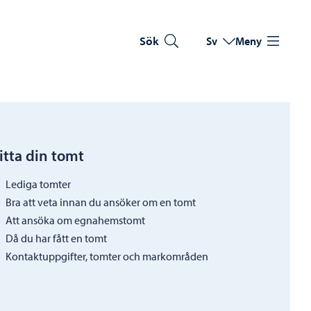
Sök
Sv
Meny
Byt språk
Nuvarande språk: Sve
itta din tomt
Lediga tomter
Bra att veta innan du ansöker om en tomt
Att ansöka om egnahemstomt
Då du har fått en tomt
Kontaktuppgifter, tomter och markområden