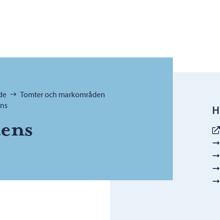
de
Tomter och markområden
ens
H
tens