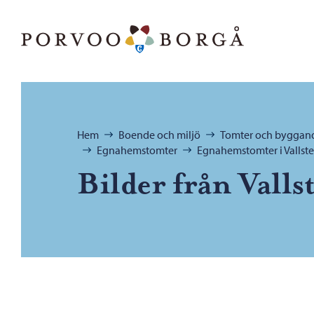
Hoppa till innehåll
Porvoo – Gå till startsidan
Bläddra:
Hem
Boende och miljö
Tomter och byggan
Egnahemstomter
Egnahemstomter i Vallst
Bilder från Valls