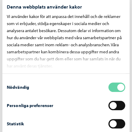
Denna webbplats använder kakor
Vi använder kakor för att anpassa det innehåll och de reklamer
som vi erbjuder, stödja egenskaper i sociala medier och
analysera antalet besökare. Dessutom delar vi information om
hur du använder vår webbplats med våra samarbetspartner på
sociala medier samt inom reklam- och analysbranschen. Våra
Aktiviteter efter skolan
samarbetspartner kan kombinera dessa uppgifter med andra
uppgifter som du har gett dem eller som har samlats in när du
har använt deras tjänster.
Samtyckesval
Nödvändig
Personliga preferenser
Statistik