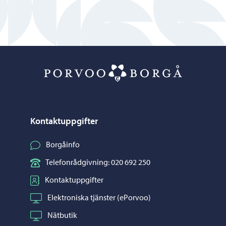
Porvoo – Gå ti
Kontaktuppgifter
Borgåinfo
Telefonrådgivning: 020 692 250
Kontaktuppgifter
Elektroniska tjänster (ePorvoo)
Nätbutik