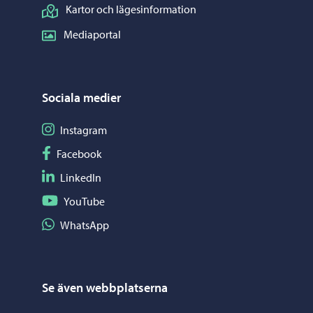
Kartor och lägesinformation
Mediaportal
Sociala medier
Följ på Instagram
Instagram
Följ på Facebook
Facebook
Följ på LinkedIn
LinkedIn
Följ på YouTube
YouTube
Dela på WhatsApp
WhatsApp
Se även webbplatserna