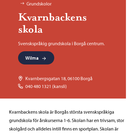
Grundskolor
Kvarnbackens
skola
Svenskspråkig grundskola i Borgå centrum.
Wilma
Kvarnbergsgatan 18, 06100 Borgå
040 480 1321 (kansli)
Kvarnbackens skola är Borgås största svenskspråkiga
grundskola för årskurserna 1-6. Skolan har en trivsam, stor
skolgård och alldeles intill finns en sportplan. Skolan är