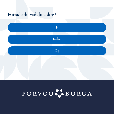
Hittade du vad du sökte?
Ja
Delvis
Nej
Porvoo – Gå ti