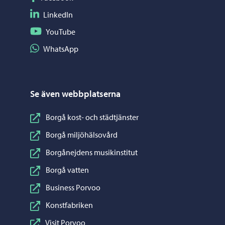
Följ på LinkedIn
LinkedIn
Följ på YouTube
YouTube
Dela på WhatsApp
WhatsApp
Se även webbplatserna
Borgå kost- och städtjänster
Borgå miljöhälsovård
Borgånejdens musikinstitut
Borgå vatten
Business Porvoo
Konstfabriken
Visit Porvoo