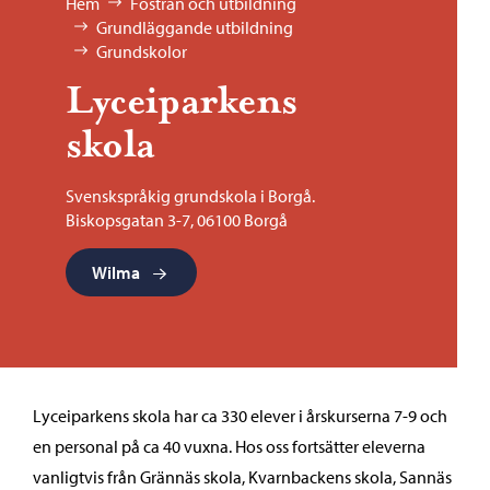
Bläddra:
Hem
Fostran och utbildning
Grundläggande utbildning
Grundskolor
Lyceiparkens
skola
Svenskspråkig grundskola i Borgå.
Biskopsgatan 3-7, 06100 Borgå
Wilma
Lyceiparkens skola har ca 330 elever i årskurserna 7-9 och
en personal på ca 40 vuxna. Hos oss fortsätter eleverna
vanligtvis från Grännäs skola, Kvarnbackens skola, Sannäs