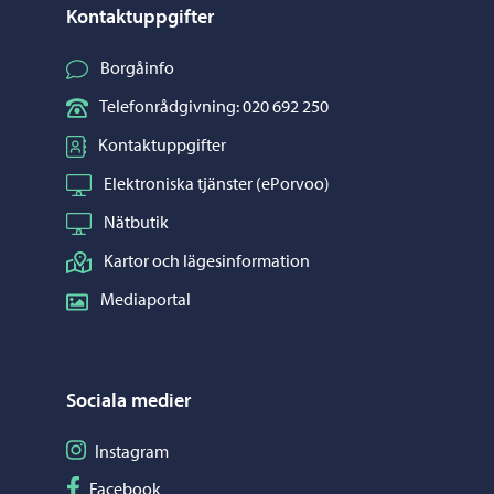
Kontaktuppgifter
Borgåinfo
Telefonrådgivning: 020 692 250
Kontaktuppgifter
Elektroniska tjänster (ePorvoo)
Nätbutik
Kartor och lägesinformation
Mediaportal
Sociala medier
Följ på Instagram
Instagram
Följ på Facebook
Facebook