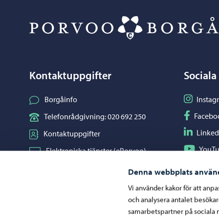
Kontaktuppgifter
Sociala
Följ på I
Borgåinfo
Instag
Följ på F
Facebo
Telefonrådgivning: 020 692 250
Följ på L
Linked
Kontaktuppgifter
Följ på Y
YouT
Elektroniska tjänster (ePorvoo)
Dela på 
Whats
Nätbutik
Denna webbplats använ
Kartor och lägesinformation
Vi använder kakor för att anp
och analysera antalet besöka
Mediaportal
samarbetspartner på sociala 