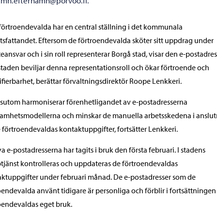
amn.efternamn@porvoo.fi.
förtroendevalda har en central ställning i det kommunala
tsfattandet. Eftersom de förtroendevalda sköter sitt uppdrag under
teansvar och i sin roll representerar Borgå stad, visar den e-postadres
taden beviljar denna representationsroll och ökar förtroende och
ifierbarhet, berättar förvaltningsdirektör Roope Lenkkeri.
sutom harmoniserar förenhetligandet av e-postadresserna
amhetsmodellerna och minskar de manuella arbetsskedena i anslu
de förtroendevaldas kontaktuppgifter, fortsätter Lenkkeri.
a e-postadresserna har tagits i bruk den första februari. I stadens
jänst kontrolleras och uppdateras de förtroendevaldas
ktuppgifter under februari månad. De e-postadresser som de
oendevalda använt tidigare är personliga och förblir i fortsättningen 
oendevaldas eget bruk.