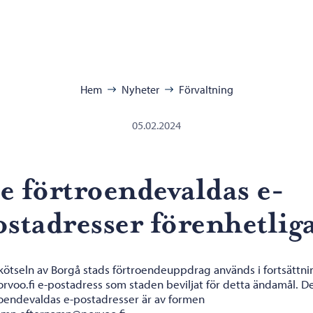
ra:
Hem
Nyheter
Förvaltning
05.02.2024
e förtroendevaldas e-
ostadresser förenhetlig
skötseln av Borgå stads förtroendeuppdrag används i fortsättn
orvoo.fi e-postadress som staden beviljat för detta ändamål. D
roendevaldas e-postadresser är av formen