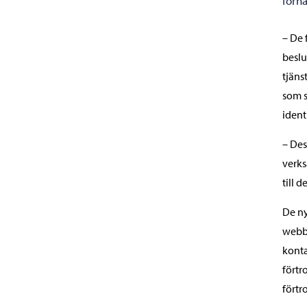
forn
– De 
beslu
tjäns
som s
ident
– Des
verks
till 
De ny
webbt
konta
förtr
förtr