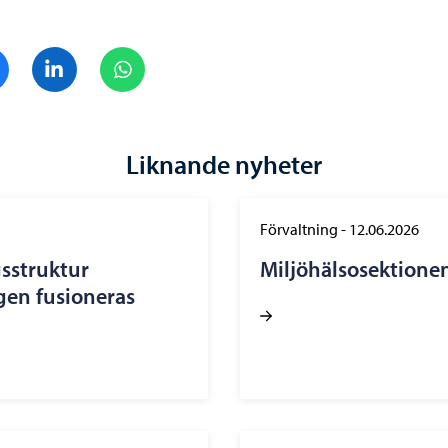
Dela på Facebook
Dela på LinkedIn
Dela på WhatsApp
Liknande nyheter
Förvaltning
-
12.06.2026
sstruktur
Miljöhälsosektione
gen fusioneras