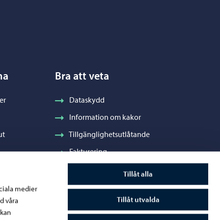
na
Bra att veta
er
Dataskydd
Information om kakor
ut
Tillgänglighetsutlåtande
Fakturering
Stadens visuella profil och vapen
Tillåt alla
ociala medier
Tillåt utvalda
d våra
 kan