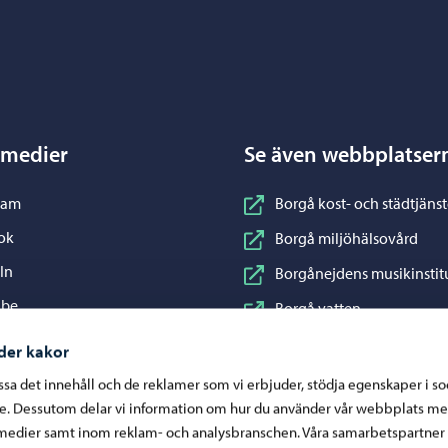
Porvoo – Gå till startsidan
 medier
Se även webbplatser
nstagram
ram
Borgå kost- och städtjänst
acebook
ok
Borgå miljöhälsovård
inkedIn
In
Borgånejdens musikinstit
ouTube
ube
Borgå vatten
WhatsApp
App
Business Porvoo
der kakor
Konstfabriken
assa det innehåll och de reklamer som vi erbjuder, stödja egenskaper i s
re. Dessutom delar vi information om hur du använder vår webbplats me
Visit Porvoo
medier samt inom reklam- och analysbranschen. Våra samarbetspartner