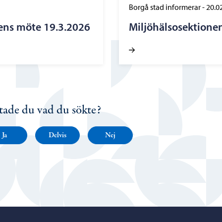
Borgå stad informerar
-
20.0
ens möte 19.3.2026
Miljöhälsosektione
tade du vad du sökte?
Ja
Delvis
Nej