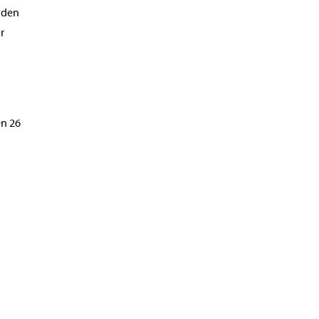
a den
r
en 26