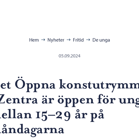
ra:
Hem
Nyheter
Fritid
De unga
05.09.2024
et Öppna konstutrym
 Zentra är öppen för un
ellan 15–29 år på
åndagarna