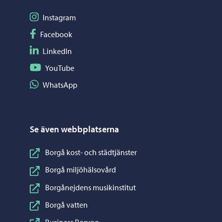
Följ på Instagram
Instagram
Följ på Facebook
Facebook
Följ på LinkedIn
LinkedIn
Följ på YouTube
YouTube
Dela på WhatsApp
WhatsApp
Se även webbplatserna
Borgå kost- och städtjänster
Borgå miljöhälsovård
Borgånejdens musikinstitut
Borgå vatten
Business Porvoo