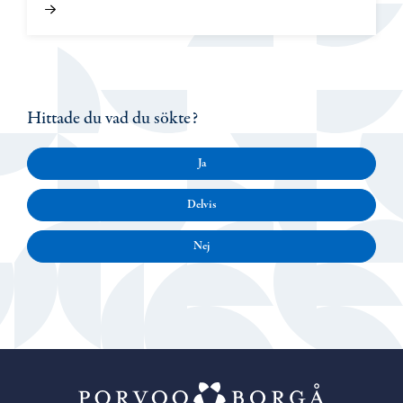
Hittade du vad du sökte?
Ja
Delvis
Nej
Porvoo – Gå ti