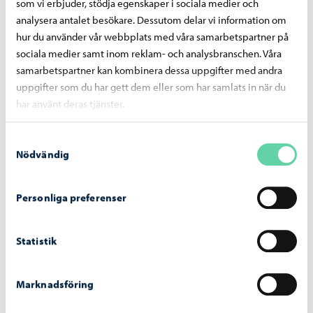
som vi erbjuder, stödja egenskaper i sociala medier och
analysera antalet besökare. Dessutom delar vi information om
hur du använder vår webbplats med våra samarbetspartner på
Övriga ärenden
sociala medier samt inom reklam- och analysbranschen. Våra
samarbetspartner kan kombinera dessa uppgifter med andra
Övriga ärenden beslöt nämnden i enlighet med
uppgifter som du har gett dem eller som har samlats in när du
föredragningslistan.
har använt deras tjänster.
Samtyckesval
Dela på Facebook
Dela på LinkedIn
Dela på WhatsApp
Nödvändig
Personliga preferenser
Liknande nyheter
Statistik
Borgå stad informerar
-
07.08.2026
Marknadsföring
Ansökan om partnerskap öppnar redan i
augusti – underhållspartnerskap är ett nytt