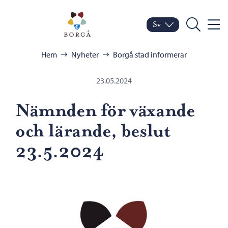
Hoppa till innehåll
Porvoo – Gå till startsid
Sv
Meny
Byt språk
Nuvarande språk: Sven
Sök
Bläddra:
Hem
Nyheter
Borgå stad informerar
23.05.2024
Nämnden för växande
och lärande, beslut
23.5.2024