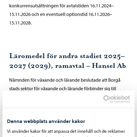
konkurrensutsättningen för avtalstiden 16.11.2024–
15.11.2026 och en eventuell optionstid 16.11.2026–
15.11.2028.
Läromedel för andra stadiet 2025–
2027 (2029), ramavtal – Hansel Ab
Nämnden för växande och lärande beslutade att Borgå
stads sektor för växande och lärande förbinder sig till
Hansel Ab:s konkurrensutsättning av läromedel för andra
stadiet 2025–2027 (2029) och det avtal som ingås utifrån
konkurrensutsättningen för avtalstiden 15.2.2025–
Denna webbplats använder kakor
14.2.2027 och en eventuell optionstid 15.2.2027–14.2.2029.
Vi använder kakor för att anpassa det innehåll och de reklamer