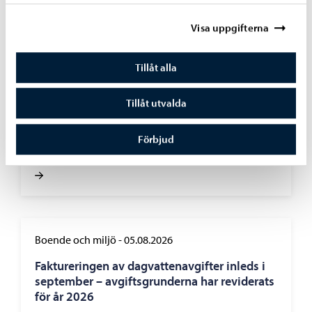
alternativ
Visa uppgifterna
Tillåt alla
Utbildning
-
06.08.2026
Tillåt utvalda
Ansökan till gymnasieutbildningen för
Förbjud
vuxna vid Linnankosken lukio pågår
Boende och miljö
-
05.08.2026
Faktureringen av dagvattenavgifter inleds i
september – avgiftsgrunderna har reviderats
för år 2026