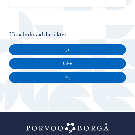
Hittade du vad du sökte?
Ja
Delvis
Nej
Porvoo – Gå ti