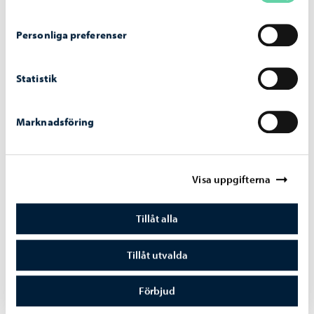
Stadsutvecklingsnämndens beslut 23.6.2026
Personliga preferenser
Statistik
Planläggning
-
03.06.2026
Marknadsföring
Utkastet till delgeneralplan för Sköldvik,
Kullo och Mickelsböle framlagt – nya
möjligheter för bostadsbyggande och
företagsverksamhet
Visa uppgifterna
Tillåt alla
Tillåt utvalda
Planläggning
-
28.05.2026
Förbjud
Detaljplanen Äppelgården II framskrider till