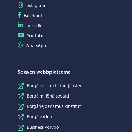
Följ på Instagram
Instagram
Följ på Facebook
Facebook
Följ på LinkedIn
LinkedIn
Följ på YouTube
YouTube
Dela på WhatsApp
WhatsApp
Se även webbplatserna
Borgå kost- och städtjänster
Borgå miljöhälsovård
Borgånejdens musikinstitut
Borgå vatten
Business Porvoo