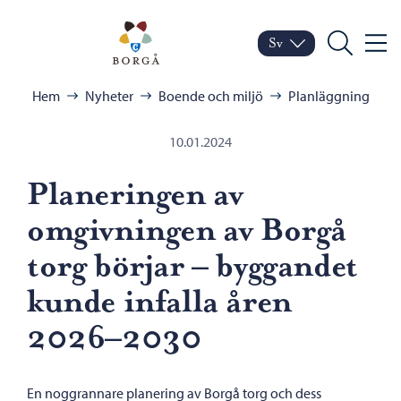
Hoppa till innehåll
Porvoo – Gå till startsid
Sv
Meny
Byt språk
Nuvarande språk: Sven
Sök
Bläddra:
Hem
Nyheter
Boende och miljö
Planläggning
10.01.2024
Planeringen av
omgivningen av Borgå
torg börjar – byggandet
kunde infalla åren
2026–2030
En noggrannare planering av Borgå torg och dess