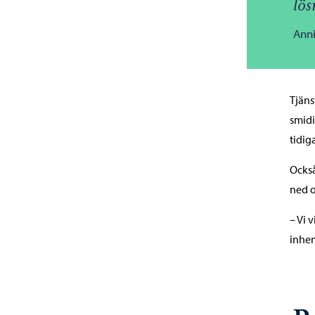
lös
Anni
Tjäns
smidi
tidig
Också
ned o
– Vi 
inhem