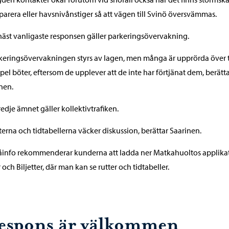
eparera eller havsnivånstiger så att vägen till Svinö översvämmas.
äst vanligaste responsen gäller parkeringsövervakning.
keringsövervakningen styrs av lagen, men många är upprörda över t
el böter, eftersom de upplever att de inte har förtjänat dem, berätt
nen.
redje ämnet gäller kollektivtrafiken.
terna och tidtabellerna väcker diskussion, berättar Saarinen.
info rekommenderar kunderna att ladda ner Matkahuoltos applika
 och Biljetter, där man kan se rutter och tidtabeller.
espons är välkommen