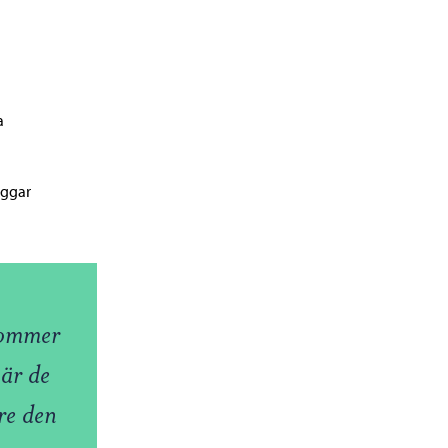
a
oggar
kommer
när de
re den