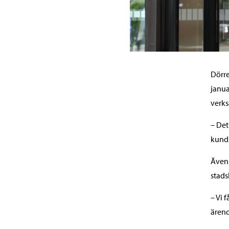
Dörre
janua
verks
– Det
kunds
Även 
stads
– Vi 
ärend