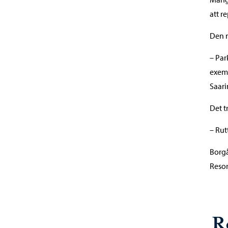
att r
Den n
– Par
exemp
Saari
Det t
– Rut
Borgå
Resor
R