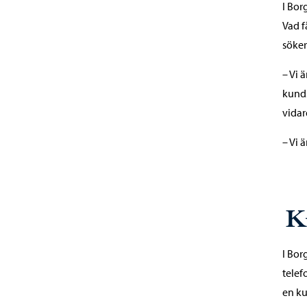
I Bor
Vad f
söker
– Vi 
kunds
vidar
– Vi 
K
I Bor
telef
en ku