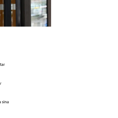
tar
v
a sina