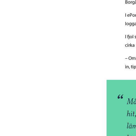
Borgå
I ePo
logga
I fjo
cirka
– Om 
in, t
“
Må
hit
läm