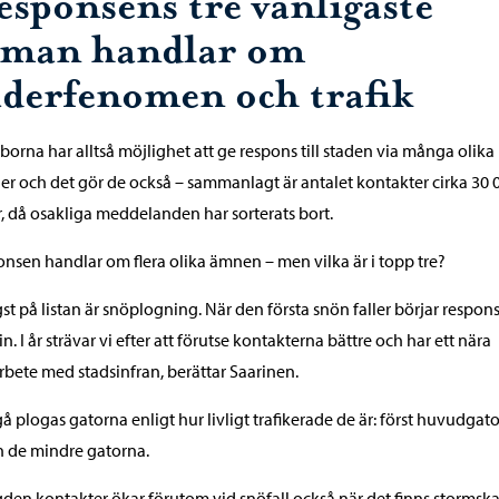
esponsens tre vanligaste
eman handlar om
äderfenomen och trafik
borna har alltså möjlighet att ge respons till staden via många olika
er och det gör de också – sammanlagt är antalet kontakter cirka 30 
r, då osakliga meddelanden har sorterats bort.
nsen handlar om flera olika ämnen – men vilka är i topp tre?
st på listan är snöplogning. När den första snön faller börjar respon
 in. I år strävar vi efter att förutse kontakterna bättre och har ett nära
bete med stadsinfran, berättar Saarinen.
gå plogas gatorna enligt hur livligt trafikerade de är: först huvudgat
 de mindre gatorna.
en kontakter ökar förutom vid snöfall också när det finns stormsk