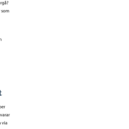
orgå?
r som
n
t
per
svarar
n via