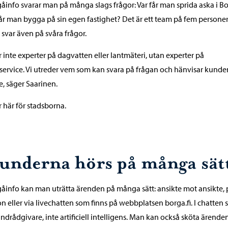
gåinfo svarar man på många slags frågor: Var får man sprida aska i B
år man bygga på sin egen fastighet? Det är ett team på fem persone
 svar även på svåra frågor.
är inte experter på dagvatten eller lantmäteri, utan experter på
ervice. Vi utreder vem som kan svara på frågan och hänvisar kunde
e, säger Saarinen.
är här för stadsborna.
underna hörs på många sät
gåinfo kan man uträtta ärenden på många sätt: ansikte mot ansikte, 
on eller via livechatten som finns på webbplatsen borga.fi. I chatten 
ndrådgivare, inte artificiell intelligens. Man kan också sköta ärende