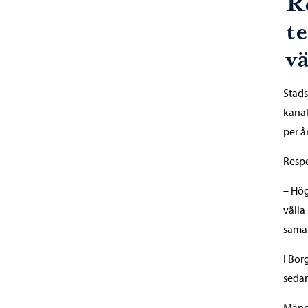
R
t
v
Stads
kanal
per å
Respo
– Hög
välla
samar
I Bor
sedan
Mängd