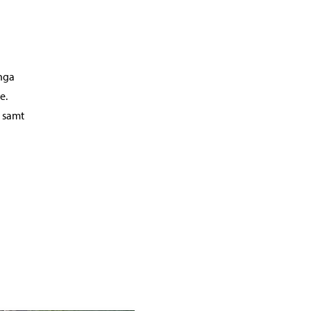
nga
e.
 samt