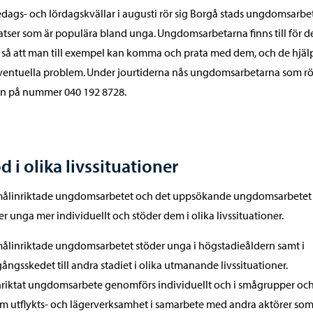
edags- och lördagskvällar i augusti rör sig Borgå stads ungdomsarbe
atser som är populära bland unga. Ungdomsarbetarna finns till för d
så att man till exempel kan komma och prata med dem, och de hjäl
ventuella problem. Under jourtiderna nås ungdomsarbetarna som rör
en på nummer 040 192 8728.
d i olika livssituationer
målinriktade ungdomsarbetet och det uppsökande ungdomsarbetet
er unga mer individuellt och stöder dem i olika livssituationer.
ålinriktade ungdomsarbetet stöder unga i högstadieåldern samt i
ångsskedet till andra stadiet i olika utmanande livssituationer.
riktat ungdomsarbete genomförs individuellt och i smågrupper oc
 utflykts- och lägerverksamhet i samarbete med andra aktörer so