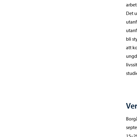
arbet
Det u
utanf
utanf
bli s
att 
ungdo
livss
studi
Ve
Borgå
septe
15–29