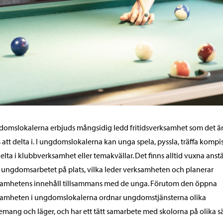
domslokalerna erbjuds mångsidig ledd fritidsverksamhet som det ä
s att delta i. I ungdomslokalerna kan unga spela, pyssla, träffa kompi
elta i klubbverksamhet eller temakvällar. Det finns alltid vuxna anst
ungdomsarbetet på plats, vilka leder verksamheten och planerar
samhetens innehåll tillsammans med de unga. Förutom den öppna
samheten i ungdomslokalerna ordnar ungdomstjänsterna olika
mang och läger, och har ett tätt samarbete med skolorna på olika sä