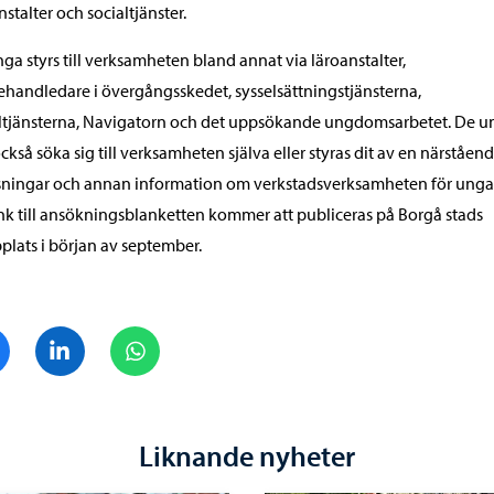
nstalter och socialtjänster.
ga styrs till verksamheten bland annat via läroanstalter,
ehandledare i övergångsskedet, sysselsättningstjänsterna,
ltjänsterna, Navigatorn och det uppsökande ungdomsarbetet. De u
ckså söka sig till verksamheten själva eller styras dit av en närståend
sningar och annan information om verkstadsverksamheten för unga
nk till ansökningsblanketten kommer att publiceras på Borgå stads
lats i början av september.
Dela på Facebook
Dela på LinkedIn
Dela på WhatsApp
Liknande nyheter