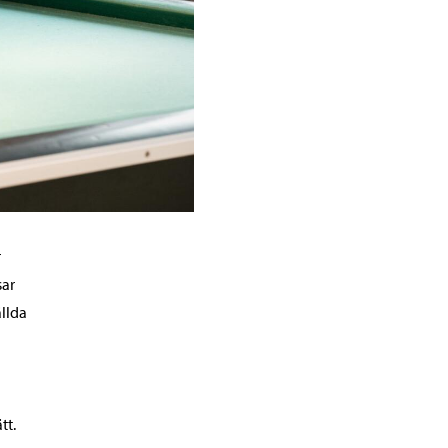
r
sar
ällda
tt.