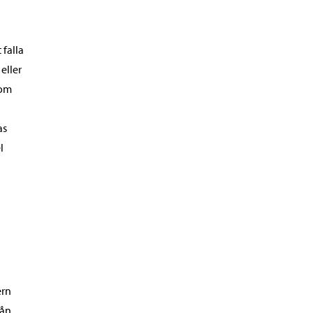
 falla
eller
nom
as
l
ern
rån