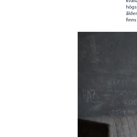
kväl
högs
ålde
finn