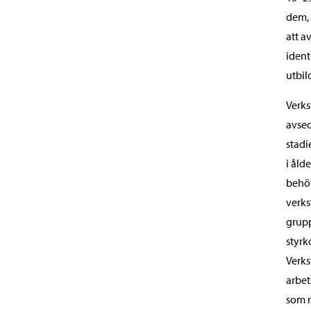
dem, 
att a
ident
utbil
Verks
avsed
stadi
i åld
behöv
verks
grupp
styrk
Verks
arbet
som r