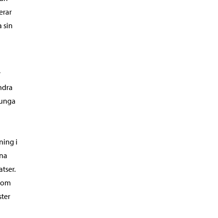
erar
a sin
r
ndra
r unga
ning i
gna
tser.
 som
ster