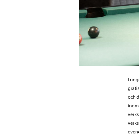
I ung
grati
och d
inom 
verk
verk
evene