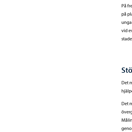
På fr
på pl
unga 
vid e
stad
Stö
Det 
hjälp
Det m
överg
Målin
genom