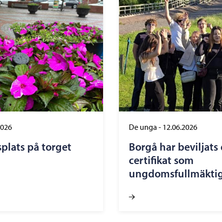
2026
De unga
-
12.06.2026
lats på torget
Borgå har beviljats 
certifikat som
ungdomsfullmäkti