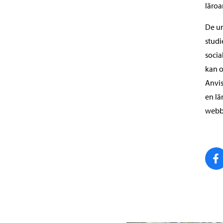
läroa
De un
studi
socia
kan o
Anvi
en lä
webbp