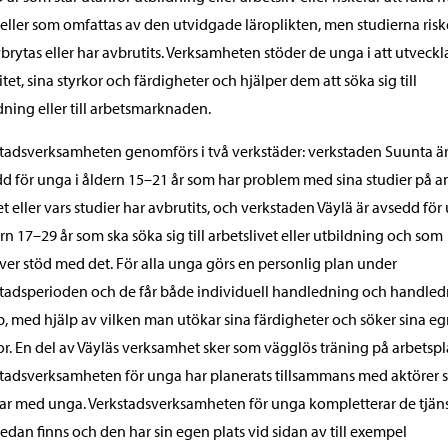
eller som omfattas av den utvidgade läroplikten, men studierna risk
vbrytas eller har avbrutits. Verksamheten stöder de unga i att utveckl
itet, sina styrkor och färdigheter och hjälper dem att söka sig till
dning eller till arbetsmarknaden.
tadsverksamheten genomförs i två verkstäder: verkstaden Suunta ä
d för unga i åldern 15–21 år som har problem med sina studier på a
et eller vars studier har avbrutits, och verkstaden Väylä är avsedd fö
ern 17–29 år som ska söka sig till arbetslivet eller utbildning och som
er stöd med det. För alla unga görs en personlig plan under
tadsperioden och de får både individuell handledning och handled
, med hjälp av vilken man utökar sina färdigheter och söker sina e
or. En del av Väyläs verksamhet sker som vägglös träning på arbetspla
tadsverksamheten för unga har planerats tillsammans med aktörer
ar med unga. Verkstadsverksamheten för unga kompletterar de tjän
edan finns och den har sin egen plats vid sidan av till exempel