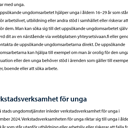
ar med unga.
ppsökande ungdomsarbetet hjälper unga i åldern 16–29 år som står
ör arbetslivet, utbildning eller andra stöd i samhället eller riskerar att
ör dem. Man kan söka sig till det uppsökande ungdomsarbetet själv 
tyrd dit av en närstående via webbplatsen yhteysetsivaan.fi eller ge
kontakta de uppsökande ungdomsarbetarna direkt. De uppsökande
msarbetarna kan hjälpa till exempel om man är orolig för den ung
ituation eller den unga behöver stöd i ärenden som gäller till exempe
er, boende eller att söka arbete.
rkstadsverksamhet för unga
 stads ungdomstjänster inleder verkstadsverksamhet för unga i
mber 2024. Verkstadsverksamheten för unga riktar sig till unga i åld
 år som står utanför utbildning eller arbetsliv eller riskerar att falla f