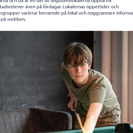
larna och då är en del av ungdomslokalerna öppna för
tadieelever även på lördagar. Lokalernas öppettider och
rsgrupper varierar beroende på lokal och noggrannare informa
s på webben.