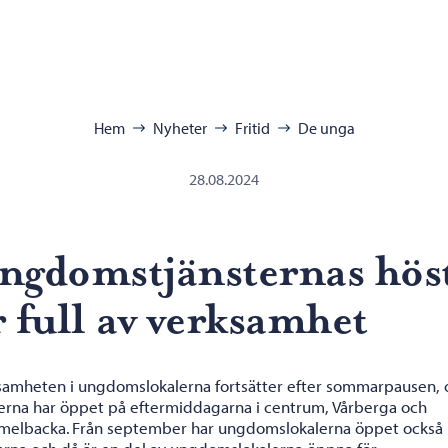
ra:
Hem
Nyheter
Fritid
De unga
28.08.2024
ngdomstjänsternas hös
r full av verksamhet
samheten i ungdomslokalerna fortsätter efter sommarpausen, 
lerna har öppet på eftermiddagarna i centrum, Vårberga och
elbacka. Från september har ungdomslokalerna öppet också