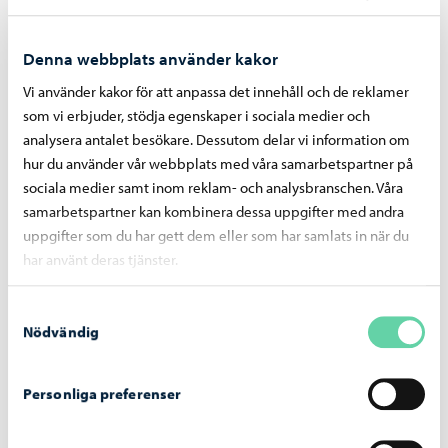
Denna webbplats använder kakor
Vi använder kakor för att anpassa det innehåll och de reklamer
som vi erbjuder, stödja egenskaper i sociala medier och
analysera antalet besökare. Dessutom delar vi information om
hur du använder vår webbplats med våra samarbetspartner på
sociala medier samt inom reklam- och analysbranschen. Våra
De unga
-
12.06.2026
samarbetspartner kan kombinera dessa uppgifter med andra
Borgå har beviljats ett nytt tvåårigt certifikat
uppgifter som du har gett dem eller som har samlats in när du
som ungdomsfullmäktigevänlig kommun
har använt deras tjänster.
Samtyckesval
Nödvändig
Personliga preferenser