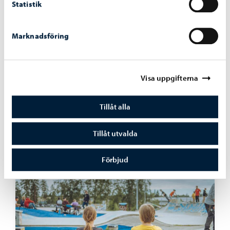
Statistik
Marknadsföring
Visa uppgifterna
Boende och miljö
-
09.06.2026
En tillfällig mötesplats byggs på Borgå torg
Tillåt alla
inför sommaren
Tillåt utvalda
Förbjud