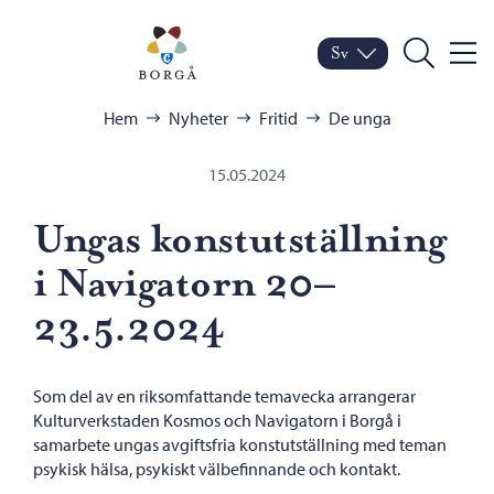
Hoppa till innehåll
Porvoo – Gå till startsid
Sv
Meny
Byt språk
Nuvarande språk: Sven
Sök
Bläddra:
Hem
Nyheter
Fritid
De unga
15.05.2024
Ungas konstutställning
i Navigatorn 20–
23.5.2024
Som del av en riksomfattande temavecka arrangerar
Kulturverkstaden Kosmos och Navigatorn i Borgå i
samarbete ungas avgiftsfria konstutställning med teman
psykisk hälsa, psykiskt välbefinnande och kontakt.