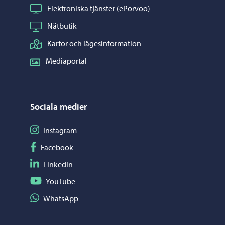
Elektroniska tjänster (ePorvoo)
Nätbutik
Kartor och lägesinformation
Mediaportal
Sociala medier
Följ på Instagram
Instagram
Följ på Facebook
Facebook
Följ på LinkedIn
LinkedIn
Följ på YouTube
YouTube
Dela på WhatsApp
WhatsApp