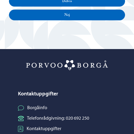
Delvis
Nej
Porvoo – Gå ti
Kontaktuppgifter
Borgåinfo
Telefonrådgivning: 020 692 250
Kontaktuppgifter