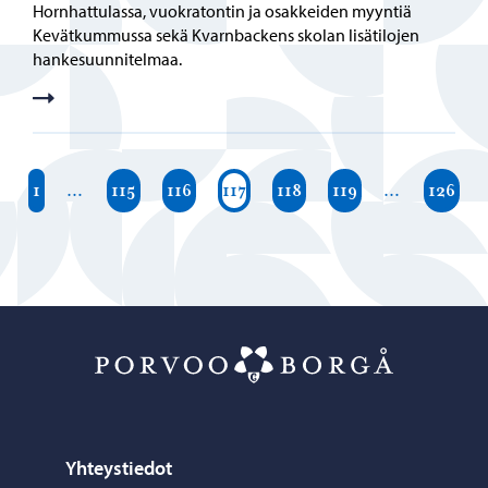
Hornhattulassa, vuokratontin ja osakkeiden myyntiä
Kevätkummussa sekä Kvarnbackens skolan lisätilojen
hankesuunnitelmaa.
1
…
115
116
117
118
119
…
126
Porvoo – Siirr
Yhteystiedot