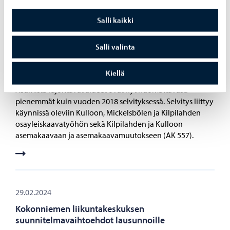
29.02.2024
Salli kaikki
Kilpilahden suojavyöhykkeisiin tulossa
tarkistuksia – asumista rajoittavat alueet
Salli valinta
huomattavasti aiempaa pienemmät
Kilpilahden suuronnettomuuksien huomioiminen
Kiellä
maankäytön suunnittelussa -selvitys on päivitetty.
Asumista rajoittavat alueet ovat nyt huomattavasti
pienemmät kuin vuoden 2018 selvityksessä. Selvitys liittyy
käynnissä oleviin Kulloon, Mickelsbölen ja Kilpilahden
osayleiskaavatyöhön sekä Kilpilahden ja Kulloon
asemakaavaan ja asemakaavamuutokseen (AK 557).
29.02.2024
Kokonniemen liikuntakeskuksen
suunnitelmavaihtoehdot lausunnoille