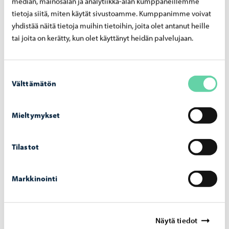
median, mainosalan ja analytiikka-alan kumppaneillemme
tietoja siitä, miten käytät sivustoamme. Kumppanimme voivat
yhdistää näitä tietoja muihin tietoihin, joita olet antanut heille
29.02.2024
tai joita on kerätty, kun olet käyttänyt heidän palvelujaan.
Kasvun ja oppimisen lautakunnan päätökset
29.2.2024
Suostumuksen
Tilinpäätös ja toimintakertomus Kasvun ja oppimisen
Välttämätön
valinta
lautakunta merkitsi vuoden 2023 tilinpäätöksen tiedoksi.
Palveluverkon periaatteet Kasvun ja oppimisen
lautakunta päätti antaa seuraavan
Mieltymykset
lausunnon:”Lautakunta katsoo, että sekä jaostojen että
lautakunnan tulee saada prosessin aikana tietoja asian
Tilastot
edistymisestä sekä että heiltä pyydetään lausuntoja
prosessin aikana. Kasvun ja oppimisen toimiala on
toimialoista se, joka järjestää toimintaa tiloissa.
Markkinointi
Lautakunta haluaa […]
Näytä tiedot