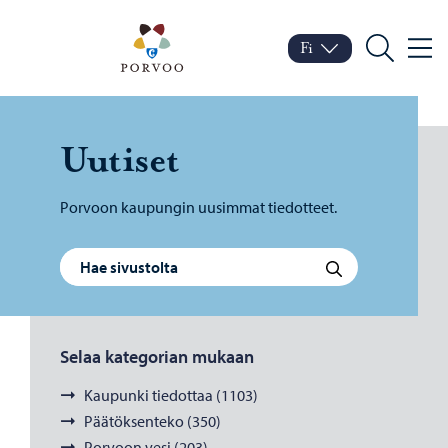
Siirry sisältöön
Porvoo – Siirry kotisivul
Fi
Valik
Vaihda kieltä
Nykyinen kieli: Suomi
Hae
Uu­ti­set
Porvoon kaupungin uusimmat tiedotteet.
Haku:
Hae
Selaa kategorian mukaan
Kaupunki tiedottaa (1103)
Päätöksenteko (350)
Porvoon vesi (203)