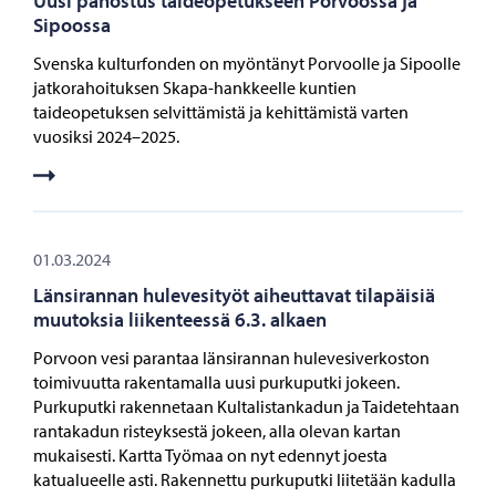
Uusi panostus taideopetukseen Porvoossa ja
Sipoossa
Svenska kulturfonden on myöntänyt Porvoolle ja Sipoolle
jatkorahoituksen Skapa-hankkeelle kuntien
taideopetuksen selvittämistä ja kehittämistä varten
vuosiksi 2024–2025.
01.03.2024
Länsirannan hulevesityöt aiheuttavat tilapäisiä
muutoksia liikenteessä 6.3. alkaen
Porvoon vesi parantaa länsirannan hulevesiverkoston
toimivuutta rakentamalla uusi purkuputki jokeen.
Purkuputki rakennetaan Kultalistankadun ja Taidetehtaan
rantakadun risteyksestä jokeen, alla olevan kartan
mukaisesti. Kartta Työmaa on nyt edennyt joesta
katualueelle asti. Rakennettu purkuputki liitetään kadulla