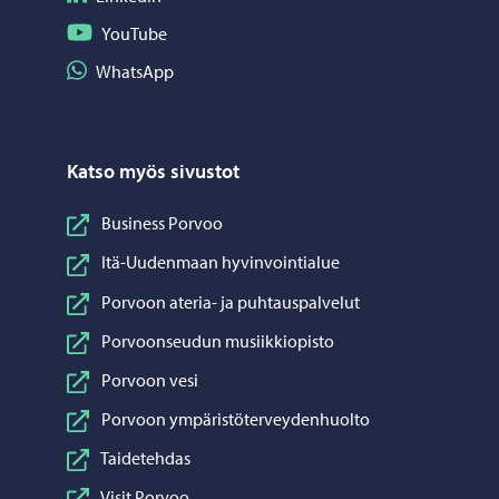
Seuraa YouTube
YouTube
Jaa WhatsApp
WhatsApp
Katso myös sivustot
Business Porvoo
Itä-Uudenmaan hyvinvointialue
Porvoon ateria- ja puhtauspalvelut
Porvoonseudun musiikkiopisto
Porvoon vesi
Porvoon ympäristöterveydenhuolto
Taidetehdas
Visit Porvoo