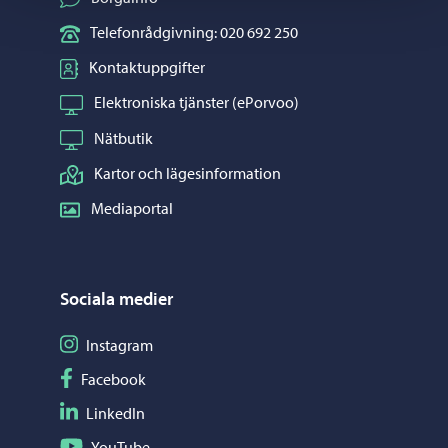
Telefonrådgivning: 020 692 250
Kontaktuppgifter
Elektroniska tjänster (ePorvoo)
Nätbutik
Kartor och lägesinformation
Mediaportal
Sociala medier
Följ på Instagram
Instagram
Följ på Facebook
Facebook
Följ på LinkedIn
LinkedIn
Följ på YouTube
YouTube