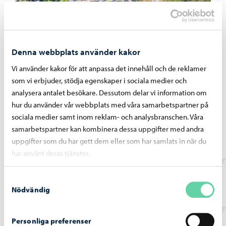
Denna webbplats använder kakor
Vi använder kakor för att anpassa det innehåll och de reklamer
som vi erbjuder, stödja egenskaper i sociala medier och
analysera antalet besökare. Dessutom delar vi information om
hur du använder vår webbplats med våra samarbetspartner på
sociala medier samt inom reklam- och analysbranschen. Våra
samarbetspartner kan kombinera dessa uppgifter med andra
uppgifter som du har gett dem eller som har samlats in när du
har använt deras tjänster.
360° bild från Haiko
Samtyckesval
Nödvändig
Personliga preferenser
Hittade du vad du sökte?