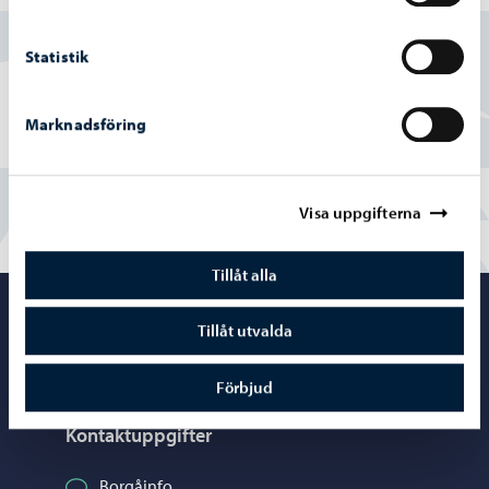
Ja
Statistik
Delvis
Marknadsföring
Nej
Visa uppgifterna
Tillåt alla
Porvoo – Gå ti
Tillåt utvalda
Förbjud
Kontaktuppgifter
Borgåinfo