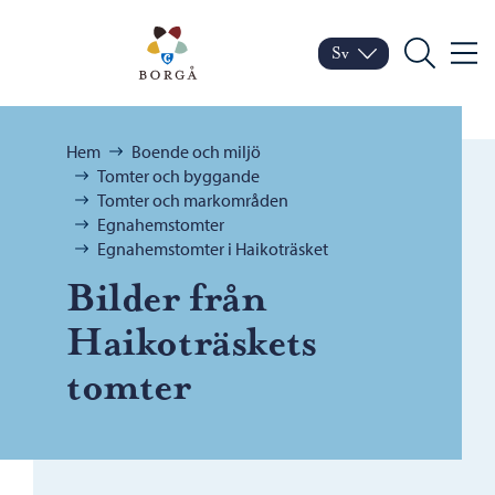
Hoppa till innehåll
Porvoo – Gå till startsid
Sv
Meny
Byt språk
Nuvarande språk: Sven
Sök
Bläddra:
Hem
Boende och miljö
Tomter och byggande
Tomter och markområden
Egnahemstomter
Egnahemstomter i Haikoträsket
Bilder från
Haikoträskets
tomter