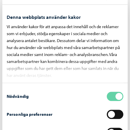
Denna webbplats använder kakor
Vi använder kakor för att anpassa det innehåll och de reklamer
För elever och hemmet
som vi erbjuder, stödja egenskaper i sociala medier och
För elever och hemmet
analysera antalet besökare. Dessutom delar vi information om
hur du använder vår webbplats med våra samarbetspartner på
sociala medier samt inom reklam- och analysbranschen. Våra
samarbetspartner kan kombinera dessa uppgifter med andra
uppgifter som du har gett dem eller som har samlats in när du
har använt deras tjänster.
Samtyckesval
Nödvändig
Personliga preferenser