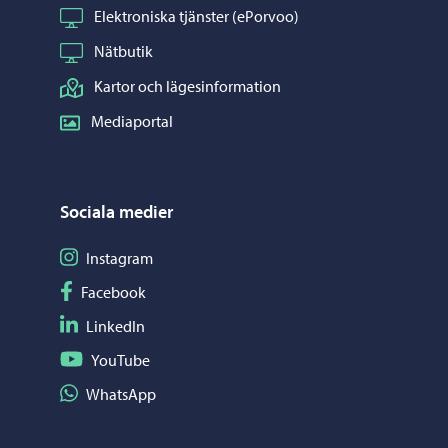
Elektroniska tjänster (ePorvoo)
Nätbutik
Kartor och lägesinformation
Mediaportal
Sociala medier
Följ på Instagram
Instagram
Följ på Facebook
Facebook
Följ på LinkedIn
LinkedIn
Följ på YouTube
YouTube
Dela på WhatsApp
WhatsApp