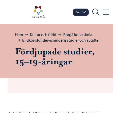
Hoppa till innehåll
Porvoo – Gå till startsid
Sv
Meny
Byt språk
Nuvarande språk: Sven
Sök
Bläddra:
Hem
Kultur och fritid
Borgå konstskola
Bildkonstundervisningens studier och avgifter
Fördjupade studier,
15–19-åringar