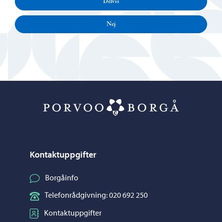
Delvis
Nej
Porvoo – Gå ti
Kontaktuppgifter
Borgåinfo
Telefonrådgivning: 020 692 250
Kontaktuppgifter