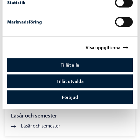
Anmälning
Statistik
Anmälning till konstskola
Marknadsföring
Visa uppgifterna
Tillåt alla
Tillåt utvalda
Förbjud
Läsår och semester
Läsår och semester