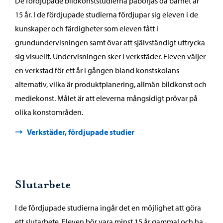
De fördjupade bildkonststudierna påbörjas då barnet är
15 år. I de fördjupade studierna fördjupar sig eleven i de
kunskaper och färdigheter som eleven fått i
grundundervisningen samt övar att självständigt uttrycka
sig visuellt. Undervisningen sker i verkstäder. Eleven väljer
en verkstad för ett år i gången bland konstskolans
alternativ, vilka är produktplanering, allmän bildkonst och
mediekonst. Målet är att eleverna mångsidigt prövar på
olika konstområden.
Verkstäder, fördjupade studier
Slutarbete
I de fördjupade studierna ingår det en möjlighet att göra
ett slutarbete. Eleven bör vara minst 15 år gammal och ha