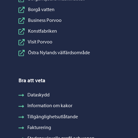
Borgå vatten
Business Porvoo
Konstfabriken
Visit Porvoo
Östra Nylands välfärdsområde
Bra att veta
Dataskydd
Information om kakor
Tillgänglighetsutlåtande
Fakturering
Stadens visuella profil och vapen