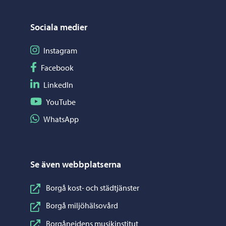
Sociala medier
Följ på Instagram
Instagram
Följ på Facebook
Facebook
Följ på LinkedIn
LinkedIn
Följ på YouTube
YouTube
Dela på WhatsApp
WhatsApp
Se även webbplatserna
Borgå kost- och städtjänster
Borgå miljöhälsovård
Borgånejdens musikinstitut