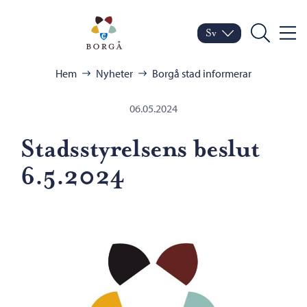
Hoppa till innehåll
Porvoo – Gå till startsid
Sv
Meny
Byt språk
Nuvarande språk: Sven
Sök
Bläddra:
Hem
Nyheter
Borgå stad informerar
06.05.2024
Stadsstyrelsens beslut
6.5.2024