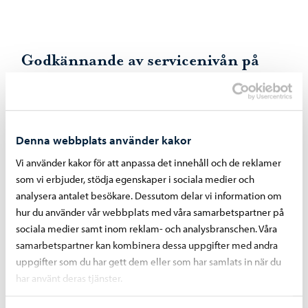
Godkännande av servicenivån på
kollektivtrafiken 2025–2027
Stadsstyrelsen beslutade enhälligt föreslå för
stadsfullmäktige att staden strävar efter en servicenivå och
Denna webbplats använder kakor
tjänsteproduktion i linje med alternativet ”måttlig och
Vi använder kakor för att anpassa det innehåll och de reklamer
utvecklat” när det ekonomiska programmet för åren 2026–
som vi erbjuder, stödja egenskaper i sociala medier och
2027 utarbetas.
analysera antalet besökare. Dessutom delar vi information om
hur du använder vår webbplats med våra samarbetspartner på
Kevin Servin föreslog att den nuvarande servicenivån
sociala medier samt inom reklam- och analysbranschen. Våra
ändras inte. Förslaget förföll i brist på understöd. Kevin
samarbetspartner kan kombinera dessa uppgifter med andra
Servin lämnade en protokollsanteckning i ärendet.
uppgifter som du har gett dem eller som har samlats in när du
har använt deras tjänster.
Läs meddelandet 19.3.2024