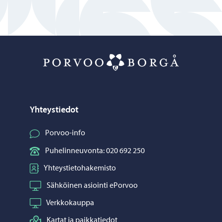
Porvoo – Siirr
Yhteystiedot
Porvoo-info
Puhelinneuvonta: 020 692 250
Yhteystietohakemisto
Sähköinen asiointi ePorvoo
Verkkokauppa
Kartat ja paikkatiedot