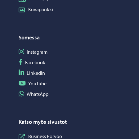
Kuvapankki
Somessa
Seuraa Instagram
Instagram
Seuraa Facebook
Facebook
Seuraa LinkedIn
LinkedIn
Seuraa YouTube
YouTube
Jaa WhatsApp
WhatsApp
Katso myös sivustot
Business Porvoo