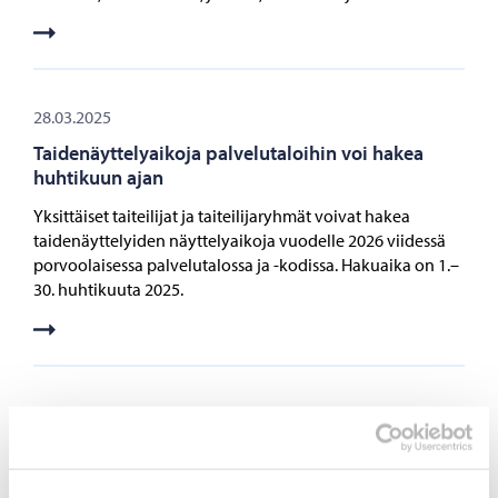
28.03.2025
Taidenäyttelyaikoja palvelutaloihin voi hakea
huhtikuun ajan
Yksittäiset taiteilijat ja taiteilijaryhmät voivat hakea
taidenäyttelyiden näyttelyaikoja vuodelle 2026 viidessä
porvoolaisessa palvelutalossa ja -kodissa. Hakuaika on 1.–
30. huhtikuuta 2025.
17.03.2025
Porvoon 3.-luokkalaiset kokoontuvat
valtiopäivätanssiaisiin