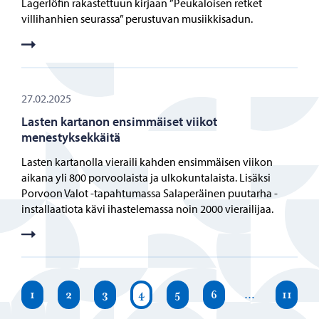
Lagerlöfin rakastettuun kirjaan ”Peukaloisen retket
villihanhien seurassa” perustuvan musiikkisadun.
27.02.2025
Lasten kartanon ensimmäiset viikot
menestyksekkäitä
Lasten kartanolla vieraili kahden ensimmäisen viikon
aikana yli 800 porvoolaista ja ulkokuntalaista. Lisäksi
Porvoon Valot -tapahtumassa Salaperäinen puutarha -
installaatiota kävi ihastelemassa noin 2000 vierailijaa.
1
2
3
4
5
6
…
11