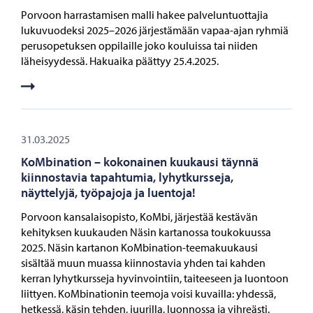
Porvoon harrastamisen malli hakee palveluntuottajia
lukuvuodeksi 2025–2026 järjestämään vapaa-ajan ryhmiä
perusopetuksen oppilaille joko kouluissa tai niiden
läheisyydessä. Hakuaika päättyy 25.4.2025.
31.03.2025
KoMbination – kokonainen kuukausi täynnä
kiinnostavia tapahtumia, lyhytkursseja,
näyttelyjä, työpajoja ja luentoja!
Porvoon kansalaisopisto, KoMbi, järjestää kestävän
kehityksen kuukauden Näsin kartanossa toukokuussa
2025. Näsin kartanon KoMbination-teemakuukausi
sisältää muun muassa kiinnostavia yhden tai kahden
kerran lyhytkursseja hyvinvointiin, taiteeseen ja luontoon
liittyen. KoMbinationin teemoja voisi kuvailla: yhdessä,
hetkessä, käsin tehden, juurilla, luonnossa ja vihreästi.