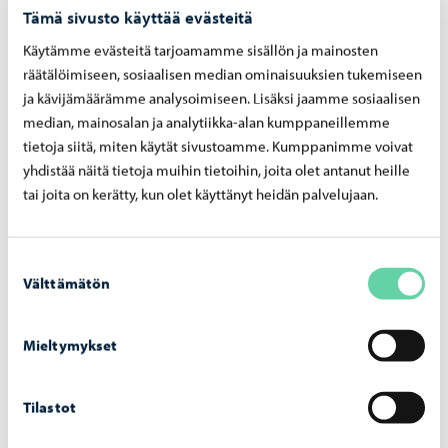
Toisin kuin monessa muussa kaupungissa, Porvoossa ei
Tämä sivusto käyttää evästeitä
ole valittu itsenäisyyspäivää koululaisten tanssiaisten
Käytämme evästeitä tarjoamamme sisällön ja mainosten
ajankohdaksi, vaan sen sijaan Porvoossa tuodaan esille
räätälöimiseen, sosiaalisen median ominaisuuksien tukemiseen
kaupungin omaa historiaa.
ja kävijämäärämme analysoimiseen. Lisäksi jaamme sosiaalisen
median, mainosalan ja analytiikka-alan kumppaneillemme
tietoja siitä, miten käytät sivustoamme. Kumppanimme voivat
yhdistää näitä tietoja muihin tietoihin, joita olet antanut heille
13.03.2025
tai joita on kerätty, kun olet käyttänyt heidän palvelujaan.
Walter Runebergin veistoskokoelma suljetaan
toistaiseksi
Suostumuksen
Aleksanterinkadulla sijaitseva Walter Runebergin
Välttämätön
valinta
veistoskokoelma suljetaan toistaiseksi. Veistoskokoelma
on ollut avoinna yleisölle matkailukaudella, toukokuusta
elokuuhun.
Mieltymykset
Tilastot