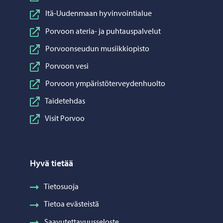
Itä-Uudenmaan hyvinvointialue
Porvoon ateria- ja puhtauspalvelut
Porvoonseudun musiikkiopisto
Porvoon vesi
Porvoon ympäristöterveydenhuolto
Taidetehdas
Visit Porvoo
Hyvä tietää
Tietosuoja
Tietoa evästeistä
Saavutettavuusseloste