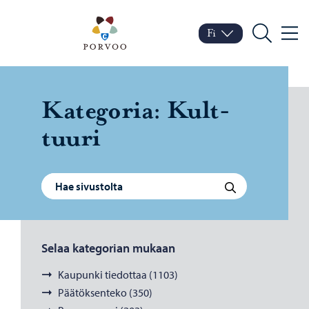
Siirry sisältöön
Porvoo – Siirry kotisivul
Fi
Valik
Vaihda kieltä
Nykyinen kieli: Suomi
Hae
Ka­te­go­ria:
Kult­
tuu­ri
Haku:
Hae
Selaa kategorian mukaan
Kaupunki tiedottaa (1103)
Päätöksenteko (350)