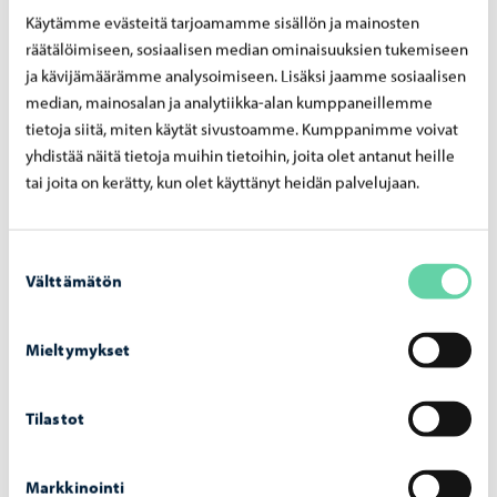
Kaupunginhallituksen päätökset 12.2.2024
Käytämme evästeitä tarjoamamme sisällön ja mainosten
räätälöimiseen, sosiaalisen median ominaisuuksien tukemiseen
Lupa palkata avoimeen tehtävään tai virkaan
ja kävijämäärämme analysoimiseen. Lisäksi jaamme sosiaalisen
Kaupunginhallitus päätti yksimielisesti hyväksyä
median, mainosalan ja analytiikka-alan kumppaneillemme
projektikoordinaattorin tehtävän täyttämisen. Muut asiat
Muut asiat kaupunginhallitus päätti yksimielisesti
tietoja siitä, miten käytät sivustoamme. Kumppanimme voivat
esitysten mukaisesti.
yhdistää näitä tietoja muihin tietoihin, joita olet antanut heille
tai joita on kerätty, kun olet käyttänyt heidän palvelujaan.
Suostumuksen
06.02.2024
Välttämätön
valinta
Kaupunginhallituksen päätökset 6.2.2024
Palveluverkon periaatteet Kaupunginhallitus päätti
Mieltymykset
yksimielisesti lähettää palveluverkon periaatteet
lausunnoille kasvun ja oppimisen lautakuntaan ja
Tilastot
kaupunkikehityslautakuntaan. Konsernipalveluita
evästettiin täydentämään esitystä toimitilojen sekä
rahoituksen osalta. Lautakuntia pyydetään antamaan
Markkinointi
lausuntonsa helmikuun aikana. Lausuntojen pohjalta