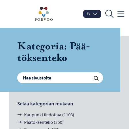
Siirry sisältöön
Porvoo – Siirry kotisivul
Fi
Valik
Vaihda kieltä
Nykyinen kieli: Suomi
Hae
Ka­te­go­ria:
Pää­
tök­sen­te­ko
Haku:
Hae
Selaa kategorian mukaan
Kaupunki tiedottaa (1103)
Päätöksenteko (350)