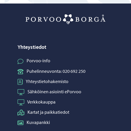
Porvoo – Siirr
Yhteystiedot
Porvoo-info
Puhelinneuvonta: 020 692 250
Yhteystietohakemisto
Sähköinen asiointi ePorvoo
Verkkokauppa
Kartat ja paikkatiedot
Kuvapankki