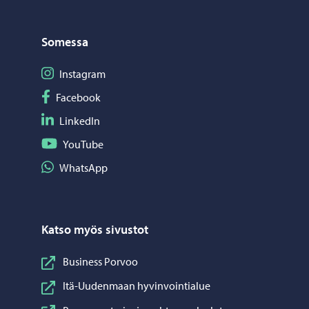
Somessa
Seuraa Instagram
Instagram
Seuraa Facebook
Facebook
Seuraa LinkedIn
LinkedIn
Seuraa YouTube
YouTube
Jaa WhatsApp
WhatsApp
Katso myös sivustot
Business Porvoo
Itä-Uudenmaan hyvinvointialue