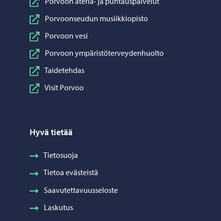
Porvoon ateria- ja puhtauspalvelut
Porvoonseudun musiikkiopisto
Porvoon vesi
Porvoon ympäristöterveydenhuolto
Taidetehdas
Visit Porvoo
Hyvä tietää
Tietosuoja
Tietoa evästeistä
Saavutettavuusseloste
Laskutus