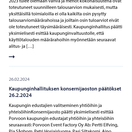
2023 tulee olemaan vahva ja menot kokonaisuutena ovat
toteutuneet suunnilleen talousarvion mukaisesti, mutta
yksittäisillä toimialoilla ei olla kaikilta osin pysytty
talousarviomäärärahoissa ja joiltain osin tuloarviot eivät
ole toteutuneet täysimääräisesti. Kaupunginhallitus päätti
yksimielisesti esittää kaupunginvaltuustolle, että
käyttötalouden määrärahoihin myönnetään seuraavat
alitus- ja […]
26.02.2024
Kaupunginhallituksen konsernijaoston päätökset
26.2.2024
Kaupungin edustajien valitseminen yhtiöihin ja
yhteisöihinKonsernijaosto päätti yksimielisesti esittää
Porvoon kaupungin edustajat yhtiöihin ja yhteisöihin
seuraavasti: Porvoon Event Factory Oy Ab: Pertti Elfving,
Pia Sågbom, Petri Hosiaisluoma, Pasi Siltakorpi, Aino