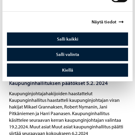
kaupunginhallitus tekee päätöksen periaatteista
11.3.2024. Kaupunginhallitus kehotti jatkovalmistelussa
myös selvittämään, mitä toimenpiteitä ja resursseja
Näytä tiedot
nykyisen sivistysverkon ylläpitäminen palvelukylissä
edellyttää. Tämän perusvaihtoehdon selvittäminen osana
Salli kaikki
sivistysverkkoselvitystä […]
Salli valinta
Kiellä
05.02.2024
Kaupunginhallituksen päätökset 5.2. 2024
Kaupunginjohtajahakijoiden haastattelut
Kaupunginhallitus haastatteli kaupunginjohtajan viran
hakijat Mikael Grannaksen, Robert Nymanin, Jani
Pitkäniemen ja Harri Paanasen. Kaupunginhallitus
käsittelee seuraavan kerran kaupunginjohtajan valintaa
19.2.2024. Muut asiat Muut asiat kaupunginhallitus päätti
siirtää seuraavaan kokoukseen 6.2.2024