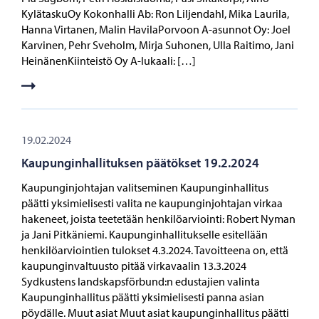
KylätaskuOy Kokonhalli Ab: Ron Liljendahl, Mika Laurila,
Hanna Virtanen, Malin HavilaPorvoon A-asunnot Oy: Joel
Karvinen, Pehr Sveholm, Mirja Suhonen, Ulla Raitimo, Jani
HeinänenKiinteistö Oy A-lukaali: […]
19.02.2024
Kaupunginhallituksen päätökset 19.2.2024
Kaupunginjohtajan valitseminen Kaupunginhallitus
päätti yksimielisesti valita ne kaupunginjohtajan virkaa
hakeneet, joista teetetään henkilöarviointi: Robert Nyman
ja Jani Pitkäniemi. Kaupunginhallitukselle esitellään
henkilöarviointien tulokset 4.3.2024. Tavoitteena on, että
kaupunginvaltuusto pitää virkavaalin 13.3.2024
Sydkustens landskapsförbund:n edustajien valinta
Kaupunginhallitus päätti yksimielisesti panna asian
pöydälle. Muut asiat Muut asiat kaupunginhallitus päätti