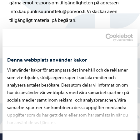
gärna emot respons om tillgängligheten på adressen
info.kaupunkisuunnittelu@porvoo.fi. Vi skickar även
tillgängligt material på begäran.
Hittade du vad du sökte?
Denna webbplats använder kakor
Ja
Vi använder kakor för att anpassa det innehåll och de reklamer
som vi erbjuder, stödja egenskaper i sociala medier och
Delvis
analysera antalet besökare. Dessutom delar vi information om
hur du använder vår webbplats med våra samarbetspartner på
Nej
sociala medier samt inom reklam- och analysbranschen. Våra
samarbetspartner kan kombinera dessa uppgifter med andra
uppgifter som du har gett dem eller som har samlats in när du
har använt deras tjänster.
Samtyckesval