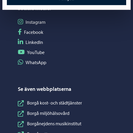
Sociala medier
Följ på Instagram
Instagram
Följ på Facebook
Facebook
Följ på LinkedIn
LinkedIn
Följ på YouTube
YouTube
Dela på WhatsApp
WhatsApp
Se även webbplatserna
Borgå kost- och städtjänster
Borgå miljöhälsovård
Borgånejdens musikinstitut