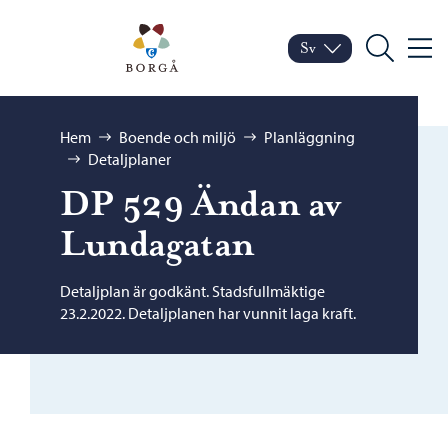
Hoppa till innehåll
Porvoo – Gå till startsid
Sv
Meny
Byt språk
Nuvarande språk: Sven
Sök
Bläddra:
Hem
Boende och miljö
Planläggning
Detaljplaner
DP 529 Ändan av
Lundagatan
Detaljplan är godkänt. Stadsfullmäktige
23.2.2022. Detaljplanen har vunnit laga kraft.