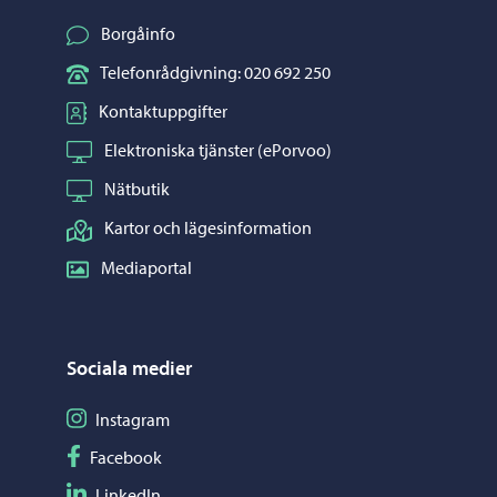
Borgåinfo
Telefonrådgivning: 020 692 250
Kontaktuppgifter
Elektroniska tjänster (ePorvoo)
Nätbutik
Kartor och lägesinformation
Mediaportal
Sociala medier
Följ på Instagram
Instagram
Följ på Facebook
Facebook
Följ på LinkedIn
LinkedIn