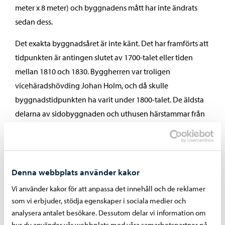
meter x 8 meter) och byggnadens mått har inte ändrats
sedan dess.
Det exakta byggnadsåret är inte känt. Det har framförts att
tidpunkten är antingen slutet av 1700-talet eller tiden
mellan 1810 och 1830. Byggherren var troligen
vicehäradshövding Johan Holm, och då skulle
byggnadstidpunkten ha varit under 1800-talet. De äldsta
delarna av sidobyggnaden och uthusen härstammar från
Näse-Juttes tid i början av 1800-talet.
Denna webbplats använder kakor
Från vilken tid?
Vi använder kakor för att anpassa det innehåll och de reklamer
som vi erbjuder, stödja egenskaper i sociala medier och
Tapeterna som hittats på väggytorna, takmålningen och
analysera antalet besökare. Dessutom delar vi information om
några fönster tyder på 1830–40-talen. Planritningen,
hur du använder vår webbplats med våra samarbetspartner på