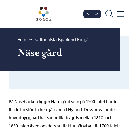
Hoppa till innehåll
Porvoo – Gå till startsid
Sv
Meny
Byt språk
Nuvarande språk: Sven
Sök
Bläddra:
Hem
Nationalstadsparken i Borgå
Näse gård
På Näsebacken ligger Näse gård som på 1500-talet hörde
till de tio största herrgårdarna i Nyland. Dess nuvarande
huvudbyggnad har sannolikt byggts mellan 1810- och
1830-talen även om dess arkitektur hänvisar till 1700-talets