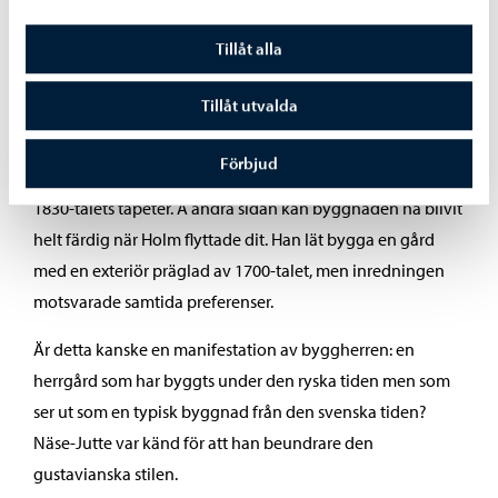
Näse-Juttes manifestation?
Tillåt alla
Exteriören och planritningen från 1700-talet samt tapet-
Tillåt utvalda
och målningsfynden som motsvarar 1800-talets empirestil
strider mot varandra. Det är å ena sidan möjligt att Johan
Förbjud
Holm renoverade den gamla förfallna byggnaden med
1830-talets tapeter. Å andra sidan kan byggnaden ha blivit
helt färdig när Holm flyttade dit. Han lät bygga en gård
med en exteriör präglad av 1700-talet, men inredningen
motsvarade samtida preferenser.
Är detta kanske en manifestation av byggherren: en
herrgård som har byggts under den ryska tiden men som
ser ut som en typisk byggnad från den svenska tiden?
Näse-Jutte var känd för att han beundrare den
gustavianska stilen.