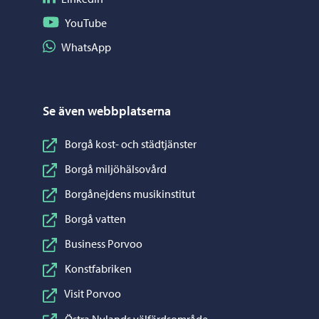
Följ på YouTube
YouTube
Dela på WhatsApp
WhatsApp
Se även webbplatserna
Borgå kost- och städtjänster
Borgå miljöhälsovård
Borgånejdens musikinstitut
Borgå vatten
Business Porvoo
Konstfabriken
Visit Porvoo
Östra Nylands välfärdsområde