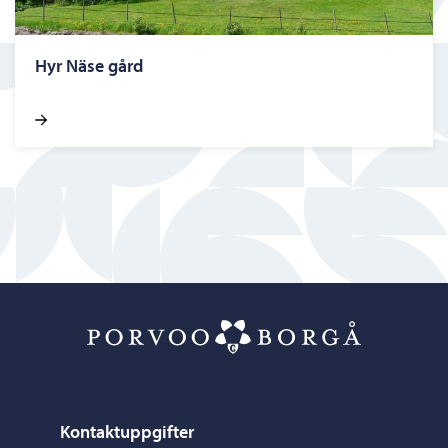
Hyr Näse gård
Porvoo – Gå ti
Kontaktuppgifter