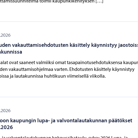
ttamissuunnitelma toimii kaupunkikehityksen […]
.2026
uden vakauttamisehdotusten käsittely käynnistyy jaostois
akunnissa
alat ovat saaneet valmiiksi omat tasapainotusehdotuksensa kaupu
den vakauttamisohjelmaa varten. Ehdotusten käsittely käynnistyy
oissa ja lautakunnissa huhtikuun viimeisellä viikolla.
.2026
oon kaupungin lupa- ja valvontalautakunnan päätökset
.2026
 ja valvontalautakunnan kokousaikataulu, syksy 2026 Lupa- ja