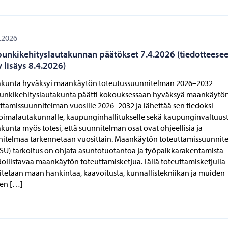
.2026
unkikehityslautakunnan päätökset 7.4.2026 (tiedotteese
y lisäys 8.4.2026)
akunta hyväksyi maankäytön toteutussuunnitelman 2026–2032
unkikehityslautakunta päätti kokouksessaan hyväksyä maankäytö
ttamissuunnitelman vuosille 2026–2032 ja lähettää sen tiedoksi
oimalautakunnalle, kaupunginhallitukselle sekä kaupunginvaltuust
kunta myös totesi, että suunnitelman osat ovat ohjeellisia ja
nitelmaa tarkennetaan vuosittain. Maankäytön toteuttamissuunnit
U) tarkoitus on ohjata asuntotuotantoa ja työpaikkarakentamista
llistavaa maankäytön toteuttamisketjua. Tällä toteuttamisketjulla
itetaan maan hankintaa, kaavoitusta, kunnallistekniikan ja muiden
ten […]