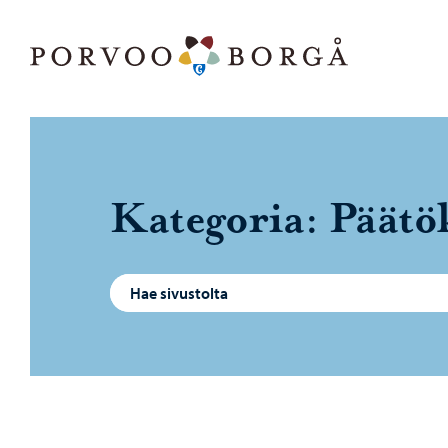
Siirry sisältöön
Porvoo – Siirry kotisivulle
Ka­te­go­ria:
Pää­tök
Haku: