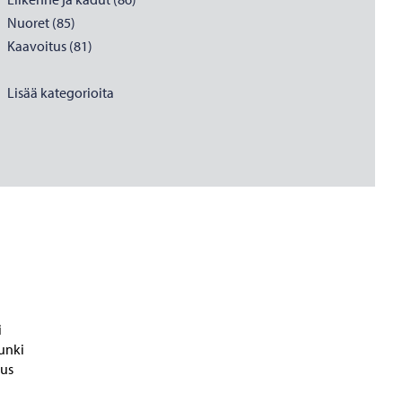
Nuoret (85)
Kaavoitus (81)
Lisää kategorioita
i
unki
tus