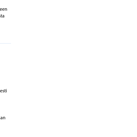
ueen
sta
esti
aan