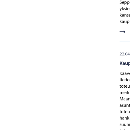
Seppo
yksim
kanss
kaupp
22.04
Kaup
Kaavo
tied
toteu
merki
Maan
asun
toteu
hanki
suunn