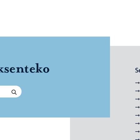
­sen­te­ko
S
Hae