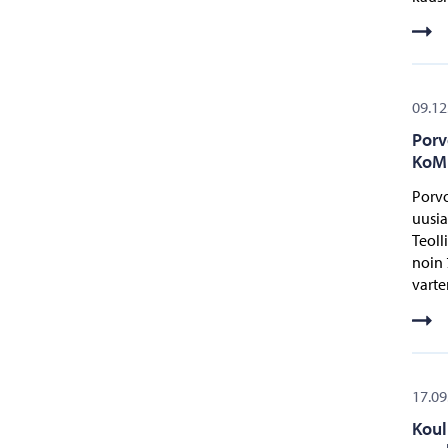
09.12
Porv
KoMb
Porvo
uusia
Teoll
noin 
varte
17.09
Koul