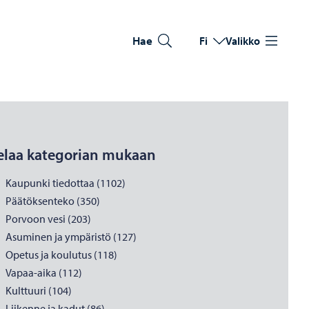
Hae
Fi
Valikko
Vaihda kieltä
Nykyinen kieli: Suomi
elaa kategorian mukaan
Kaupunki tiedottaa (1102)
Päätöksenteko (350)
Porvoon vesi (203)
Asuminen ja ympäristö (127)
Opetus ja koulutus (118)
Vapaa-aika (112)
Kulttuuri (104)
Liikenne ja kadut (86)