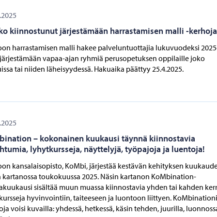
.2025
ko kiinnostunut järjestämään harrastamisen malli -kerhoj
on harrastamisen malli hakee palveluntuottajia lukuvuodeksi 2025
järjestämään vapaa-ajan ryhmiä perusopetuksen oppilaille joko
issa tai niiden läheisyydessä. Hakuaika päättyy 25.4.2025.
.2025
ination – kokonainen kuukausi täynnä kiinnostavia
htumia, lyhytkursseja, näyttelyjä, työpajoja ja luentoja!
on kansalaisopisto, KoMbi, järjestää kestävän kehityksen kuukaud
 kartanossa toukokuussa 2025. Näsin kartanon KoMbination-
kuukausi sisältää muun muassa kiinnostavia yhden tai kahden ker
kursseja hyvinvointiin, taiteeseen ja luontoon liittyen. KoMbination
ja voisi kuvailla: yhdessä, hetkessä, käsin tehden, juurilla, luonnoss