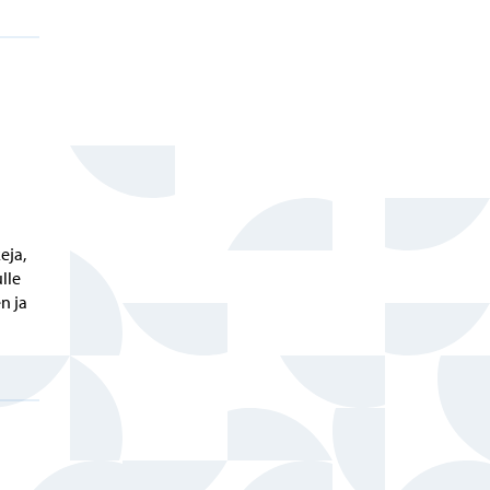
eja,
lle
n ja