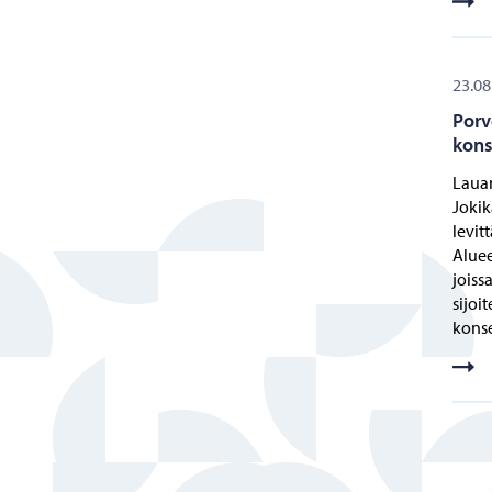
23.08
Porv
kons
Lauan
Jokik
levit
Aluee
joiss
sijoi
konse