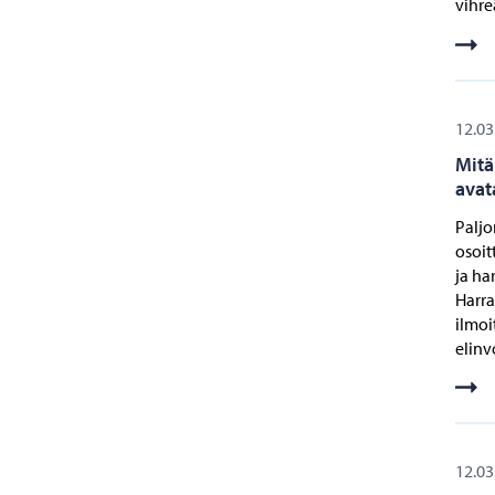
vihreä
12.03
Mitä
avat
Paljo
osoit
ja ha
Harra
ilmoi
elinv
12.03