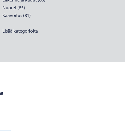
Nuoret (85)
Kaavoitus (81)
Lisää kategorioita
aa