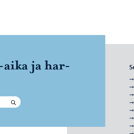
​aika ja har­
S
Hae