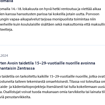
lomalla
omalla 14.–18. lokakuuta on hyvä hetki rentoutua ja viettää aikaa
ien kanssa harrastusten parissa tai kokeilla jotain uutta. Porvoon
ngin vapaa-aikapalvelut tarjoaa monipuolista toimintaa niin
perheille kuin koululaisille sisältäen sekä maksuttomia että maksulli
iteetteja.
.2024
ten Avoin taidetila 15–29-vuotiaille nuorille avoinna
antaisin Zentrassa
 taidetila on tarkoitettu kaikille 15–29-vuotiaille nuorille, jotka ovat
ostuneita taiteen tekemisestä omaehtoisesti. Tilassa voi toteuttaa o
aide- ja kädentaitoprojekteja itsenäisesti tai tulla kokeilemaan uusi
ja. Osallistujat voivat tuoda mukanaan omia tarvikkeita tai lainata ti
viä perustarvikkeita.