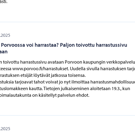
sti.
.2025
 Porvoossa voi harrastaa? Paljon toivottu harrastussivu
aan
n toivottu harrastussivu avataan Porvoon kaupungin verkkopalvelu
teessa www.porvoo.fi/harrastukset. Uudella sivulla harrastuksen tarj
rrastuksen etsijät löytävät jatkossa toisensa.
stuksia tarjoavat tahot voivat jo nyt ilmoittaa harrastusmahdollisuu
tuslomakkeen kautta. Tietojen julkaiseminen aloitetaan 19.3., kun
oimalautakunta on käsitellyt palvelun ehdot.
.2025