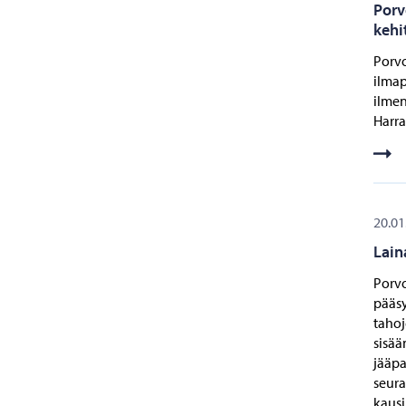
Porv
kehi
Porvo
ilmap
ilme
Harra
20.01
Lain
Porvo
pääs
tahoj
sisää
jääpa
seura
kausi