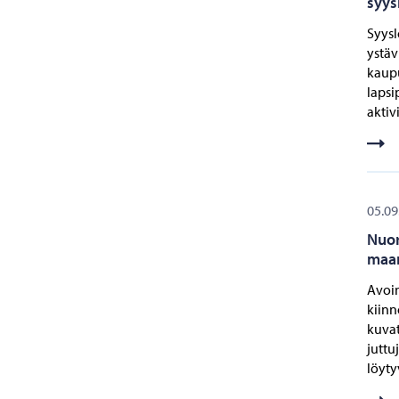
syys
Syysl
ystäv
kaupu
lapsi
aktiv
05.09
Nuor
maan
Avoin
kiinn
kuvat
juttu
löyty