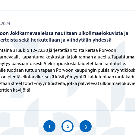
.2024
oon Jokikarnevaaleissa nautitaan ulkoilmaelokuvista ja
erteista sekä herkutellaan ja viihdytään yhdessä
taina 31.8. klo 12–22.30 järjestetään toista kertaa Porvoon
arnevaalit -tapahtuma keskustan ja jokirannan alueella. Tapahtuma
täytyy pääsääntöisesti Aleksinpuistosta Taidetehtaan rantatielle.
lle tuodaan tuttuun tapaan Porvoon kaupungin puisia myyntikiosk
a on pientä elintarvike- sekä käsityömyyntiä. Taidetehtaan rantakadu
tetaan street food –myyntipisteitä, jotka palvelevat ulkoilmaelokuvie
rttien kävijöitä.
1
2
3