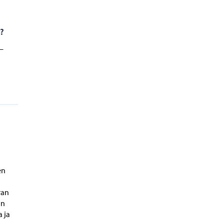
a?
–
en
ran
in
a ja