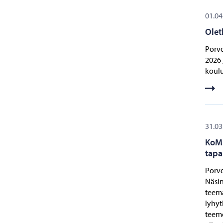
01.04
Olet
Porvo
2026 
koulu
31.03
KoMb
tapa
Porvo
Näsin
teema
lyhyt
teemo