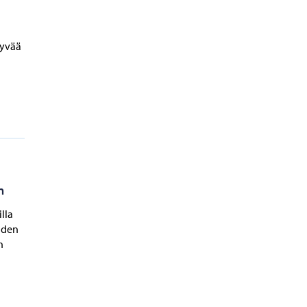
hyvää
n
lla
iden
n