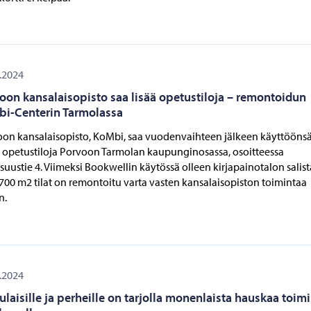
.2024
oon kansalaisopisto saa lisää opetustiloja – remontoidun
i-Centerin Tarmolassa
on kansalaisopisto, KoMbi, saa vuodenvaihteen jälkeen käyttööns
 opetustiloja Porvoon Tarmolan kaupunginosassa, osoitteessa
isuustie 4. Viimeksi Bookwellin käytössä olleen kirjapainotalon salist
700 m2 tilat on remontoitu varta vasten kansalaisopiston toimintaa
n.
.2024
ulaisille ja perheille on tarjolla monenlaista hauskaa toim