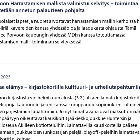
oon Harrastamisen mallista valmistui selvitys – toimintaa
tetään annetun palautteen pohjalta
olaiset lapset ja nuoret arvostavat harrastamisen mallin kerhoissa 
iiriä, kavereiden kanssa yhdessäoloa ja laadukasta ohjausta. Tämä
nee Porvoon kaupungin yhdessä MDI:n kanssa toteuttamassa
stamisen malli -toiminnan selvityksessä.
.2025
aa elämys – kirjastokortilla kulttuuri- ja urheilutapahtumii
on kirjastosta voi helmikuun alusta (3.2.) alkaen lainata kirjastokorti
ylippuja kaupungin ja sen kanssa kumppanuussopimuksen solmine
en järjestämiin tapahtumiin. Jo nyt lainattavana ovat maksuttomaa
npääsyyn oikeuttavat kausikortit jääkiekkojoukkue Huntersin ja
lloseura Akilleen kotiotteluihin. Lainattavilla kausikorteilla pääsee
amaan joukkueiden runkosarjan pelejä, playoff -peleihin lainattava
kortti ei kelpaa.