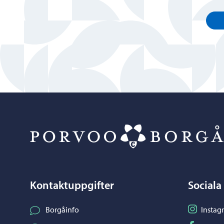
Kontaktuppgifter
Sociala
Följ på I
Borgåinfo
Instag