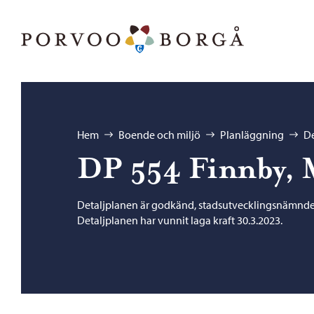
Hoppa till innehåll
Porvoo – Gå till startsidan
Bläddra:
Hem
Boende och miljö
Planläggning
De
DP 554 Finnby, 
Detaljplanen är godkänd, stadsutvecklingsnämnden
Detaljplanen har vunnit laga kraft 30.3.2023.