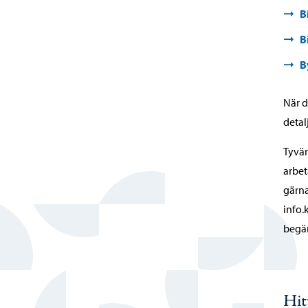
B
B
B
När d
detal
Tyvär
arbet
gärna
info.
begä
Hit