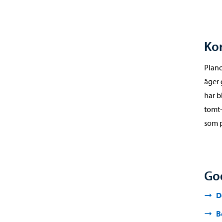
Kor
Plano
äger 
har 
tomt-
som p
Go
D
B