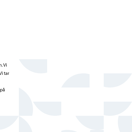
. Vi
i tar
 på