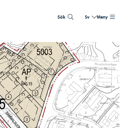
Sök
Sv
Meny
Byt språk
Nuvarande språk: Sve