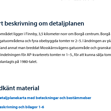
t beskrivning om detaljplanen
mrådet ligger i Finnby, 3,5 kilometer norr om Borgå centrum. Borgå
gatuområdena och fyra obebyggda tomter nr 2–5. I ändringen av p
bland annat man breddat Mosskärrsvägens gatuområde och granska
indelningen för AP-kvarterets tomter nr 1–5., för att kunna sälja to
lanlagts på 1980-talet.
dkänt material
etaljplanekarta med beteckningar och bestämmelser
eskrivning och bilagor 1-6