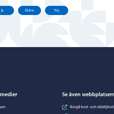
Ja
Delvis
Nej
Porvoo – Gå till startsidan
 medier
Se även webbplatser
nstagram
ram
Borgå kost- och städtjänst