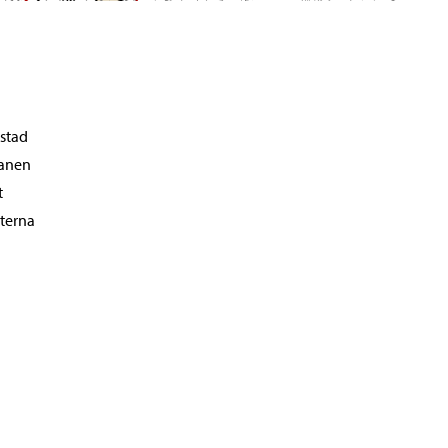
 stad
lanen
t
mterna