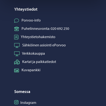
Yhteystiedot
Porvoo-info
Puhelinneuvonta: 020 692 250
Yhteystietohakemisto
Sähköinen asiointi ePorvoo
Verkkokauppa
Kartat ja paikkatiedot
Kuvapankki
Somessa
Seuraa Instagram
Instagram