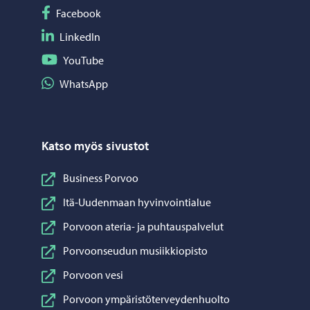
Seuraa Facebook
Facebook
Seuraa LinkedIn
LinkedIn
Seuraa YouTube
YouTube
Jaa WhatsApp
WhatsApp
Katso myös sivustot
Business Porvoo
Itä-Uudenmaan hyvinvointialue
Porvoon ateria- ja puhtauspalvelut
Porvoonseudun musiikkiopisto
Porvoon vesi
Porvoon ympäristöterveydenhuolto