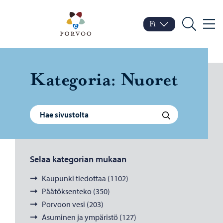
Siirry sisältöön
Porvoo – Siirry kotisivul
Fi
Valik
Vaihda kieltä
Nykyinen kieli: Suomi
Hae
Ka­te­go­ria:
Nuo­ret
Haku:
Hae
Selaa kategorian mukaan
Kaupunki tiedottaa (1102)
Päätöksenteko (350)
Porvoon vesi (203)
Asuminen ja ympäristö (127)