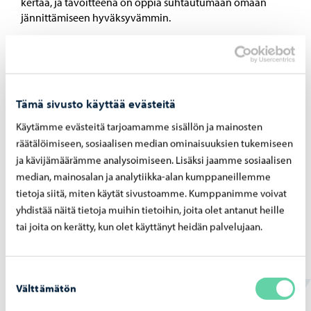
kertaa, ja tavoitteena on oppia suhtautumaan omaan
jännittämiseen hyväksyvämmin.
15.01.2024
Tämä sivusto käyttää evästeitä
Porvoon yhdeksäsluokkalaiset äänestivät Nuorten
Käytämme evästeitä tarjoamamme sisällön ja mainosten
vaaleissa
räätälöimiseen, sosiaalisen median ominaisuuksien tukemiseen
Porvoon yläkouluikäiset äänestivät presidenttiehdokkaita
ja kävijämäärämme analysoimiseen. Lisäksi jaamme sosiaalisen
nuortenvaaleissa 8–11.1 2024. Oppilaat saivat aidon
median, mainosalan ja analytiikka-alan kumppaneillemme
kokemuksen äänestämisestä. Äänestäminen tapahtui
tietoja siitä, miten käytät sivustoamme. Kumppanimme voivat
kaupungintalolla äänestämässä, Pääskytien koulu äänesti
yhdistää näitä tietoja muihin tietoihin, joita olet antanut heille
koulullaan.
tai joita on kerätty, kun olet käyttänyt heidän palvelujaan.
Suostumuksen
Välttämätön
valinta
12.01.2024