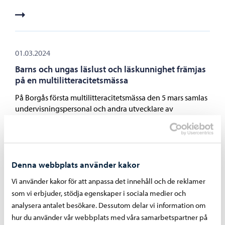
01.03.2024
Barns och ungas läslust och läskunnighet främjas
på en multilitteracitetsmässa
På Borgås första multilitteracitetsmässa den 5 mars samlas
undervisningspersonal och andra utvecklare av
läskunnighetsarbete från olika kommuner för att diskutera
och utbilda sig om läskunnighet, läsning och hur man
väcker intresset för läsning. På mässan hålls också
föredrag om hur artificiell intelligens påverkar läsning och
om läsningens inverkan för hjärnans välbefinnande.
Denna webbplats använder kakor
Vi använder kakor för att anpassa det innehåll och de reklamer
som vi erbjuder, stödja egenskaper i sociala medier och
analysera antalet besökare. Dessutom delar vi information om
hur du använder vår webbplats med våra samarbetspartner på
15.02.2024