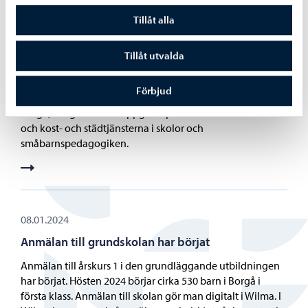
Tillåt alla
30.01.2024
Konfliktåtgärderna under resten av veckan
Tillåt utvalda
påverkar kollektivtrafiken och kost- och
städtjänster i Borgå
Förbjud
Konfliktåtgärderna den 1 och 2 februari syns också delvis i
Borgå, enligt aktuella uppgifter påverkas kollektivtrafiken
och kost- och städtjänsterna i skolor och
småbarnspedagogiken.
08.01.2024
Anmälan till grundskolan har börjat
Anmälan till årskurs 1 i den grundläggande utbildningen
har börjat. Hösten 2024 börjar cirka 530 barn i Borgå i
första klass. Anmälan till skolan gör man digitalt i Wilma. I