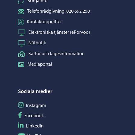
Borgåinfo
Telefonrådgivning: 020 692 250
Kontaktuppgifter
Elektroniska tjänster (ePorvoo)
Nätbutik
Kartor och lägesinformation
Mediaportal
Sociala medier
Följ på Instagram
Instagram
Följ på Facebook
Facebook
Följ på LinkedIn
LinkedIn