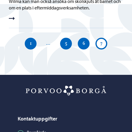
Wilma kan man också ansöka om skolskjuts åt barnet och
om en plats i eftermiddagsverksamheten.
1
…
5
6
7
Porvoo – Gå ti
Kontaktuppgifter