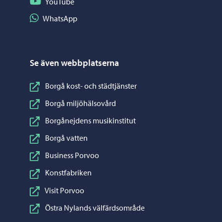
Följ på YouTube
YouTube
Dela på WhatsApp
WhatsApp
Se även webbplatserna
Borgå kost- och städtjänster
Borgå miljöhälsovård
Borgånejdens musikinstitut
Borgå vatten
Business Porvoo
Konstfabriken
Visit Porvoo
Östra Nylands välfärdsområde