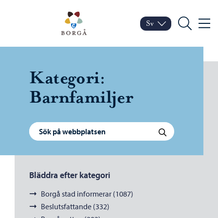
Hoppa till innehåll
Porvoo – Gå till startsid
Sv
Meny
Byt språk
Nuvarande språk: Sven
Sök
Kategori:
Barnfamiljer
Sök efter:
Sök
Bläddra efter kategori
Borgå stad informerar (1087)
Beslutsfattande (332)