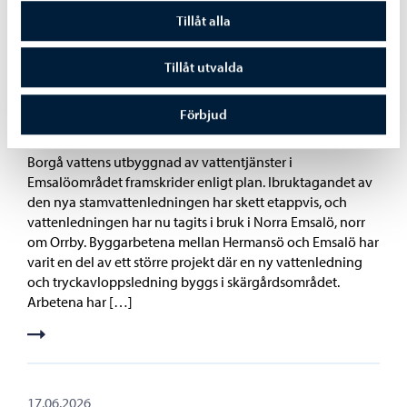
Tillåt alla
18.06.2026
Tillåt utvalda
Utbyggnaden av vattentjänster i Emsalö
framskrider – vattenledningen har tagits i bruk i
Förbjud
Norra Emsalö
Borgå vattens utbyggnad av vattentjänster i
Emsalöområdet framskrider enligt plan. Ibruktagandet av
den nya stamvattenledningen har skett etappvis, och
vattenledningen har nu tagits i bruk i Norra Emsalö, norr
om Orrby. Byggarbetena mellan Hermansö och Emsalö har
varit en del av ett större projekt där en ny vattenledning
och tryckavloppsledning byggs i skärgårdsområdet.
Arbetena har […]
17.06.2026