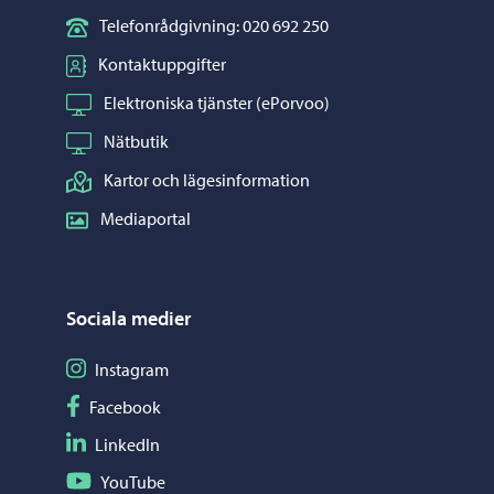
Telefonrådgivning: 020 692 250
Kontaktuppgifter
Elektroniska tjänster (ePorvoo)
Nätbutik
Kartor och lägesinformation
Mediaportal
Sociala medier
Följ på Instagram
Instagram
Följ på Facebook
Facebook
Följ på LinkedIn
LinkedIn
Följ på YouTube
YouTube