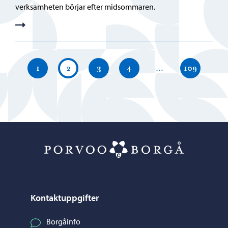
verksamheten börjar efter midsommaren.
1
2
3
4
…
109
Porvoo – Gå ti
Kontaktuppgifter
Borgåinfo