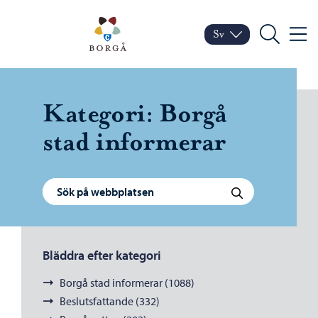
Hoppa till innehåll
Porvoo – Gå till startsid
Sv
Meny
Byt språk
Nuvarande språk: Sven
Sök
Kategori:
Borgå
stad informerar
Sök efter:
Sök
Bläddra efter kategori
Borgå stad informerar (1088)
Beslutsfattande (332)