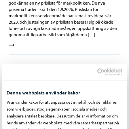
godkänna en ny prislista för markpolitiken. De nya
priserna träder i kraft den 1.9.2026. Prislistan för
markpolitikens serviceområde har senast reviderats år
2023, och justeringen av prislistan baserar sig på ökade
löne- och övriga kostnadsnivåer, en uppskattning av den
genomsnittliga arbetstid som åtgärderna […]
22.06.2026
Tillstånds- och tillsynsnämndens beslut
22.6.2026
Projektplan för projektet för grundläggande förbättring
Denna webbplats använder kakor
av fastighets- och byggnadsuppgifter Tillstånds- och
Vi använder kakor för att anpassa det innehåll och de reklamer
tillsynsnämnden beslutade att anteckna projektplanen för
som vi erbjuder, stödja egenskaper i sociala medier och
projektet för en grundläggande förbättring av fastighets-
analysera antalet besökare. Dessutom delar vi information om
och byggnadsuppgifterna för kännedom.I samband med
hur du använder vår webbplats med våra samarbetspartner på
budgeten för 2026 beslutade Borgå stad att inleda ett